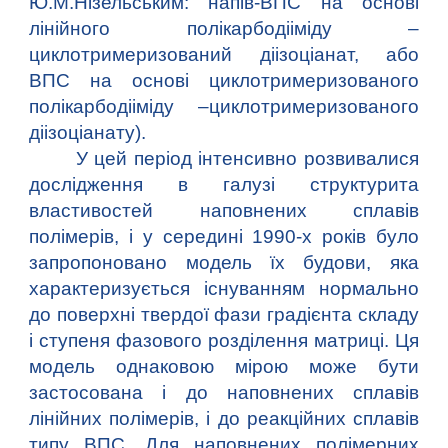
Ю.М.Нізельським: напів-ВПС на основі
лінійного полікарбодііміду –
циклотримеризований діізоціанат, або
ВПС на основі циклотримеризованого
полікарбодііміду –циклотримеризованого
діізоціанату).
У цей період інтенсивно розвивалися
дослідження в галузі структурита
властивостей наповнених сплавів
полімерів, і у середині 1990-х років було
запропоновано модель їх будови, яка
характеризується існуванням нормально
до поверхні твердої фази градієнта складу
і ступеня фазового розділення матриці. Ця
модель однаковою мірою може бути
застосована і до наповнених сплавів
лінійних полімерів, і до реакційних сплавів
типу ВПС. Для наповнених полімерних