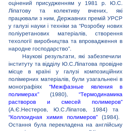
оцінений присудженням у 1981 р. Ю.С.
Ліпатову та колективу вчених, які
працювали з ним, Державних премій УРСР
у галузі науки і техніки за “Розробку нових
поліуретанових матеріалів, створення
техології виробництва та впровадження в
народне господарство”.
Наукові результати, які забезпечили
інституту та відділу Ю.С.Ліпатова провідне
місце в країні у галузі композиційних
полімерних матеріалів, були узагальнені в
монографіях
“Межфазные явления в
полимерах”
(1980),
“Термодинамика
растворов и смесей полимеров”
(А.Є.Нестеров, Ю.С.Ліпатов, 1984) та
“Коллоидная химия полимеров”
(1984).
Остання була перекладена на англійську