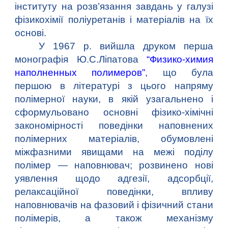
інституту на розв’язання завдань у галузі
фізикохімії поліуретанів і матеріалів на їх
основі.
У 1967 р. вийшла друком перша
монографія Ю.С.Ліпатова
“
Физико-химия
наполненных полимеров
”
, що була
першою в літературі з цього напряму
полімерної науки, в якій узагальнено і
сформульовано основні фізико-хімічні
закономірності поведінки наповнених
полімерних матеріалів, обумовлені
міжфазними явищами на межі поділу
полімер — наповнювач; розвинено нові
уявлення щодо адгезії, адсорбції,
релаксаційної поведінки, впливу
наповнювачів на фазовий і фізичний стани
полімерів, а також механізму