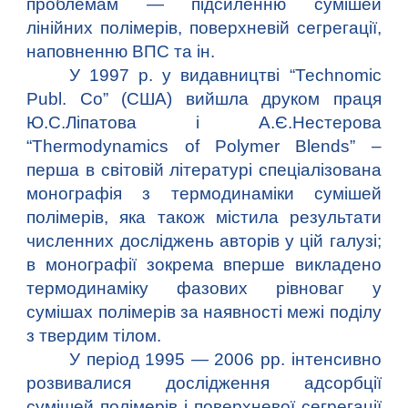
проблемам — підсиленню сумішей
лінійних полімерів, поверхневій сегрегації,
наповненню ВПС та ін.
У 1997 р. у видавництві “Теchnomic
Publ. Co” (США) вийшла друком праця
Ю.С.Ліпатова і А.Є.Нестерова
“Thermodynamics of Polymer Blends” –
перша в світовій літературі спеціалізована
монографія з термодинаміки сумішей
полімерів, яка також містила результати
численних досліджень авторів у цій галузі;
в монографії зокрема вперше викладено
термодинаміку фазових рівноваг у
сумішах полімерів за наявності межі поділу
з твердим тілом.
У період 1995 — 2006 рр. інтенсивно
розвивалися дослідження адсорбції
сумішей полімерів і поверхневої сегрегації