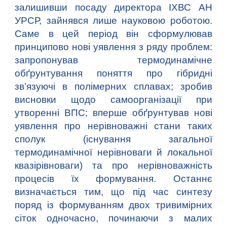
залишивши посаду директора ІХВС АН
УРСР, зайнявся лише науковою роботою.
Саме в цей період він сформулював
принципово нові уявлення з ряду проблем:
запропонував термодинамічне
обґрунтування поняття про гібридні
зв’язуючі в полімерних сплавах; зробив
висновки щодо самоорганізації при
утворенні ВПС; вперше обґрунтував нові
уявлення про нерівноважні стани таких
сполук (існування загальної
термодинамічної нерівноваги й локальної
квазірівноваги) та про нерівноважність
процесів їх формування. Останнє
визначається тим, що під час синтезу
поряд із формуванням двох тривимірних
сіток одночасно, починаючи з малих