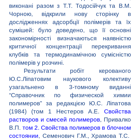
виконані разом з Т.Т. Тодосійчук та В.М.
Чорною, відкрили нову сторінку в
дослідженнях адсорбції полімерів та їх
сумішей: було доведено, що її основні
закономірності визначаються наявністю
критичної концентрації перекривання
клубків та термодинамічною сумісністю
полімерів у розчині.
Результати робіт керованого
Ю.С.Ліпатовим наукового колективу
узагальнено в 3-томному виданні
“Справочник по физической химии
полимеров” за редакцією Ю.С. Ліпатова
(1984) (
том 1 Нестеров А.Е.
Свойства
растворов и смесей полимеров
, Привалко
В.П.
том 2. Свойства полимеров в блочном
состоянии
, Семенович Г.М., Храмова Т.С.