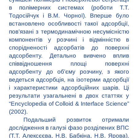
в полімерних системах (роботи Т.Т.
Тодосійчук і В.М. Чорної). Вперше було
встановлено особливості такої адсорбції,
пов’язані з термодинамічною несумісністю
компонентів у розчині і відмінністю в
спорідненості адсорбатів до поверхні
адсорбенту. Детально вивчено вплив
співвідношення площі поверхні
адсорбенту до об’єму розчину, з якого
ведеться адсорбція, на ізотерми адсорбції
і характеристики адсорбційних шарів. Ці
результати узагальнені в двох статтях у
“Enсyclopedia of Colloid & Interface Science”
(2002).
Подальший розвиток отримали
дослідження в галузі фазо розділених ВПС
(Т.Т. Алексєєва, Н.В. Бабкіна, Н.В. Ярова).