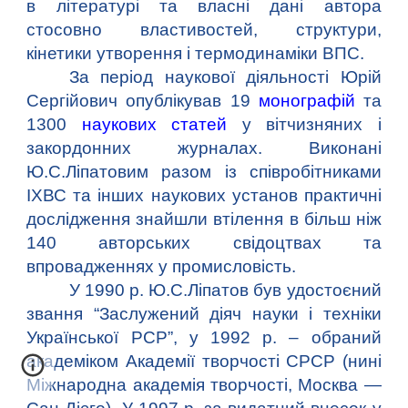
в літературі та власні дані автора
стосовно властивостей, структури,
кінетики утворення і термодинаміки ВПС.
За період наукової діяльності Юрій
Сергійович опублікував 19
монографій
та
1300
наукових статей
у вітчизняних і
закордонних журналах. Виконані
Ю.С.Ліпатовим разом із співробітниками
ІХВС та інших наукових установ практичні
дослідження знайшли втілення в більш ніж
140 авторських свідоцтвах та
впровадженнях у промисловість.
У 1990 р. Ю.С.Ліпатов був удостоєний
звання “Заслужений діяч науки і техніки
Української РСР”, у 1992 р. – обраний
академіком Академії творчості СРСР (нині
Міжнародна академія творчості, Москва —