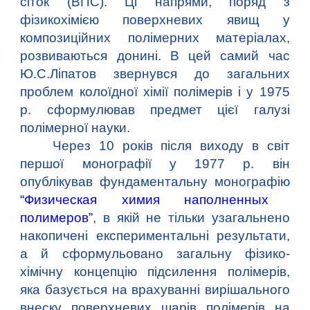
сіток (ВПС). Ці напрями, поряд з
фізикохімією поверхневих явищ у
композиційних полімерних матеріалах,
розвиваються донині. В цей самий час
Ю.С.Ліпатов звернувся до загальних
проблем колоїдної хімії полімерів і у 1975
р. сформулював предмет цієї галузі
полімерної науки.
Через 10 років після виходу в світ
першої монографії у 1977 р. він
опублікував фундаментальну монографію
“Физическая химия наполненных
полимеров”
, в якій не тільки узагальнено
накопичені експериментальні результати,
а й сформульовано загальну фізико-
хімічну концепцію підсилення полімерів,
яка базується на врахуванні вирішального
внеску поверхневих шарів полімерів на