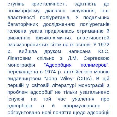
ступінь кристалічності, здатність до
поліморфізму, діапазон склування, інші
властивості поліуретанів. У подальших
багаторічних дослідженнях поліуретанів
головна увага приділялась отриманню й
вивченню фізико-хімічних властивостей
взаємопроникних сіток на їх основі. У 1972
р. вийшла друком написана Ю.С.
Ліпатовим спільно з Л.М. Сергеєвою
монографія
“Адсорбция полимеров”
,
перекладена в 1974 р. англійською мовою
видавництвом “John Wiley” (США). В цій
першій у світовій літературі монографії з
проблем адсорбції не тільки узагальнено
існуючі на той час уявлення про
адсорбцію, а й сформульовано і
обґрунтовано нові поняття щодо адсорбції