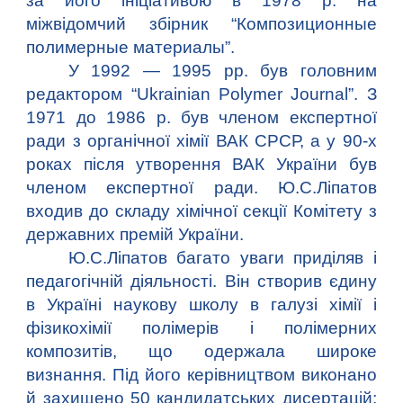
за його ініціативою в 1978 р. на
міжвідомчий збірник “Композиционные
полимерные материалы”.
У 1992 — 1995 рр. був головним
редактором “Ukrainian Polymer Journal”. З
1971 до 1986 р. був членом експертної
ради з органічної хімії ВАК СРСР, а у 90-х
роках після утворення ВАК України був
членом експертної ради. Ю.С.Ліпатов
входив до складу хімічної секції Комітету з
державних премій України.
Ю.С.Ліпатов багато уваги приділяв і
педагогічній діяльності. Він створив єдину
в Україні наукову школу в галузі хімії і
фізикохімії полімерів і полімерних
композитів, що одержала широке
визнання. Під його керівництвом виконано
й захищено 50 кандидатських дисертацій;