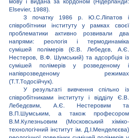
мову і видана за кордоном (Нідерланди:
Elsevier, 1988).
З початку 1986 р. Ю.С.Ліпатов і
співробітники інституту у рамках своєї
проблематики активно розвивали два
напрями: реологія і термодинаміка
сумішей полімерів (Є.В. Лебедєв, А.Є.
Нестеров, В.Ф. Шумський) та адсорбція із
сумішей полімерів у розведеному і
напіврозведеному режимах
(Т.Т.Тодосійчук).
У результаті вивчення спільно із
співробітниками інституту і відділу Є.В.
Лебедєвим, А.Є. Нестеровим та
В.П.Шумським, а також професором
В.М.Кулезньовим (Московський хіміко-
технологічний інститут ім. Д.І.Менделєєва)
реологічної поведінки сумішей полімерів у