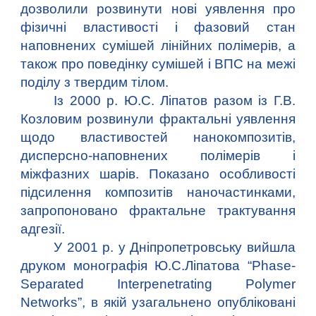
дозволили розвинути нові уявлення про
фізичні властивості і фазовий стан
наповнених сумішей лінійних полімерів, а
також про поведінку сумішей і ВПС на межі
поділу з твердим тілом.
Із 2000 р. Ю.С. Ліпатов разом із Г.В.
Козловим розвинули фрактальні уявлення
щодо властивостей нанокомпозитів,
дисперсно-наповнених полімерів і
міжфазних шарів. Показано особливості
підсилення композитів наночастинками,
запропоновано фрактальне трактування
адгезії.
У 2001 р. у Дніпропетровську вийшла
друком монографія Ю.С.Ліпатова “Phase-
Separated Interpenetrating Polymer
Networks”, в якій узагальнено опубліковані