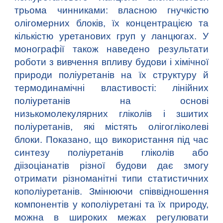
трьома чинниками: власною гнучкістю
олігомерних блоків, їх концентрацією та
кількістю уретанових груп у ланцюгах. У
монографії також наведено результати
роботи з вивчення впливу будови і хімічної
природи поліуретанів на їх структуру й
термодинамічні властивості: лінійних
поліуретанів на основі
низькомолекулярних гліколів і зшитих
поліуретанів, які містять олігогліколеві
блоки. Показано, що використання під час
синтезу поліуретанів гліколів або
діізоціанатів різної будови дає змогу
отримати різноманітні типи статистичних
кополіуретанів. Змінюючи співвідношення
компонентів у кополіуретані та їх природу,
можна в широких межах регулювати