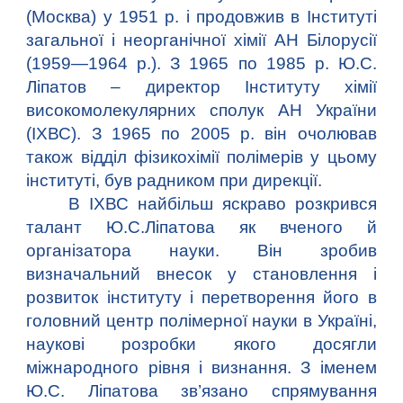
(Москва) у 1951 р. і продовжив в Інституті
загальної і неорганічної хімії АН Білорусії
(1959—1964 р.). З 1965 по 1985 р. Ю.С.
Ліпатов – директор Інституту хімії
високомолекулярних сполук АН України
(ІХВС). З 1965 по 2005 р. він очолював
також відділ фізикохімії полімерів у цьому
інституті, був радником при дирекції.
В ІХВС найбільш яскраво розкрився
талант Ю.С.Ліпатова як вченого й
організатора науки. Він зробив
визначальний внесок у становлення і
розвиток інституту і перетворення його в
головний центр полімерної науки в Україні,
наукові розробки якого досягли
міжнародного рівня і визнання. З іменем
Ю.С. Ліпатова зв’язано спрямування