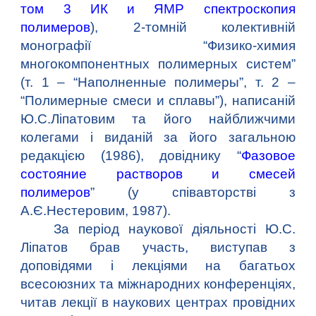
том 3 ИК и ЯМР спектроскопия
полимеров
), 2-томній колективній
монографії “Физико-химия
многокомпонентных полимерных систем”
(т. 1 – “Наполненные полимеры”, т. 2 –
“Полимерные смеси и сплавы”), написаній
Ю.С.Ліпатовим та його найближчими
колегами і виданій за його загальною
редакцією (1986), довіднику “
Фазовое
состояние растворов и смесей
полимеров
” (у співавторстві з
А.Є.Нестеровим, 1987).
За період наукової діяльності Ю.С.
Ліпатов брав участь, виступав з
доповідями і лекціями на багатьох
всесоюзних та міжнародних конференціях,
читав лекції в наукових центрах провідних