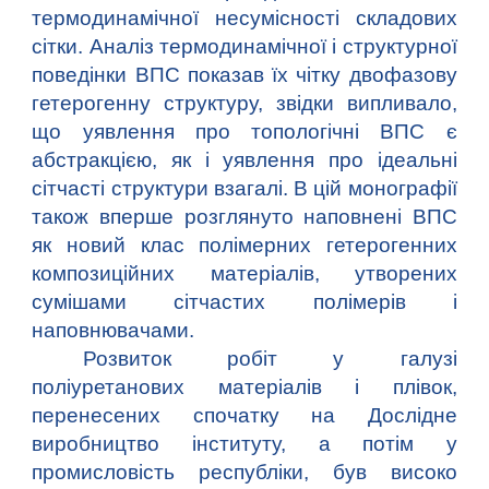
термодинамічної несумісності складових
сітки. Аналіз термодинамічної і структурної
поведінки ВПС показав їх чітку двофазову
гетерогенну структуру, звідки випливало,
що уявлення про топологічні ВПС є
абстракцією, як і уявлення про ідеальні
сітчасті структури взагалі. В цій монографії
також вперше розглянуто наповнені ВПС
як новий клас полімерних гетерогенних
композиційних матеріалів, утворених
сумішами сітчастих полімерів і
наповнювачами.
Розвиток робіт у галузі
поліуретанових матеріалів і плівок,
перенесених спочатку на Дослідне
виробництво інституту, а потім у
промисловість республіки, був високо