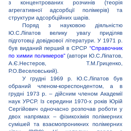
з концентрованих розчинів (теорія
агрегативної адсорбції полімерів) та
структури адсорбційних шарів.
Поряд з науковою діяльністю
Ю.С.Ліпатов велику увагу приділяв
підготовці довідкової літератури. У 1971 р.
був виданий перший в СРСР
“Справочник
по химии полимеров”
(автори Ю.С.Ліпатов,
А.Є.Нестеров, Т.М.Гриценко,
Р.О.Веселовський).
У грудні 1969 р. Ю.С.Ліпатов був
обраний членом-кореспондентом, а в
грудні 1973 р. – дійсним членом Академії
наук УРСР. Із середини 1970-х років Юрій
Сергійович одночасно розпочав роботи у
двох напрямах – фізикохімія полімерних
сумішей та взаємопроникних полімерних