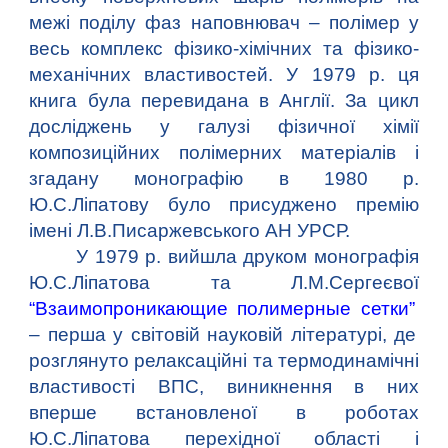
межі поділу фаз наповнювач – полімер у
весь комплекс фізико-хімічних та фізико-
механічних властивостей. У 1979 р. ця
книга була перевидана в Англії. За цикл
досліджень у галузі фізичної хімії
композиційних полімерних матеріалів і
згадану монографію в 1980 р.
Ю.С.Ліпатову було присуджено премію
імені Л.В.Писаржевського АН УРСР.
У 1979 р. вийшла друком монографія
Ю.С.Ліпатова та Л.М.Сергеєвої
“Взаимопроникающие полимерные сетки”
– перша у світовій науковій літературі, де
розглянуто релаксаційні та термодинамічні
властивості ВПС, виникнення в них
вперше встановленої в роботах
Ю.С.Ліпатова перехідної області і