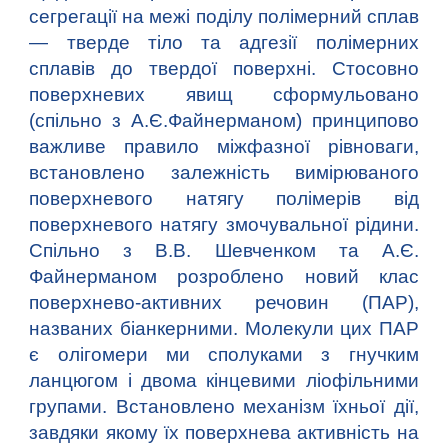
сегрегації на межі поділу полімерний сплав
— тверде тіло та адгезії полімерних
сплавів до твердої поверхні. Стосовно
поверхневих явищ сформульовано
(спільно з А.Є.Файнерманом) принципово
важливе правило міжфазної рівноваги,
встановлено залежність вимірюваного
поверхневого натягу полімерів від
поверхневого натягу змочувальної рідини.
Спільно з В.В. Шевченком та А.Є.
Файнерманом розроблено новий клас
поверхнево-активних речовин (ПАР),
названих біанкерними. Молекули цих ПАР
є олігомери ми сполуками з гнучким
ланцюгом і двома кінцевими ліофільними
групами. Встановлено механізм їхньої дії,
завдяки якому їх поверхнева активність на