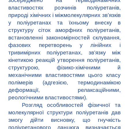
зосереджено на термодинамічних
властивостях розчинів поліуретанів,
природі хімічних і міжмолекулярних зв’язків
у поліуретанах та їхньому внеску в
структуру сіток аморфних поліуретанів,
встановленні закономірностей склування,
фазових перетворень у лінійних і
тривимірних поліуретанах, зв’язку між
кінетикою реакцій утворення поліуретанів,
структурою, фізико-хімічними й
механічними властивостями цього класу
полімерів (адгезією, термодинамікою
деформації, релаксаційними,
реологічними властивостями).
Розгляд особливостей фізичної та
молекулярної структури поліуретанів дав
змогу дійти висновку, що гнучкість
поліуретанового ланцюга визначається