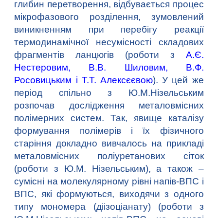
глибин перетворення, відбувається процес
мікрофазового розділення, зумовлений
виникненням при перебігу реакції
термодинамічної несумісності складових
фрагментів ланцюгів (роботи з
А.Є.
Нестеровим
,
В.В. Шиловим
, В.Ф.
Росовицьким і
Т.Т. Алексєєвою
). У цей же
період спільно з Ю.М.Нізельським
розпочав дослідження металовмісних
полімерних систем. Так, явище каталізу
формування полімерів і їх фізичного
старіння докладно вивчалось на прикладі
металовмісних поліуретанових сіток
(роботи з Ю.М. Нізельським), а також –
сумісні на молекулярному рівні напів-ВПС і
ВПС, які формуються, виходячи з одного
типу мономера (діізоціанату) (роботи з