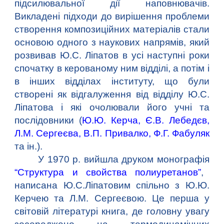
підсилювальної дії наповнювачів.
Викладені підходи до вирішення проблеми
створення композиційних матеріалів стали
основою одного з наукових напрямів, який
розвивав Ю.С. Ліпатов в усі наступні роки
спочатку в керованому ним відділі, а потім і
в інших відділах інституту, що були
створені як відгалуження від відділу Ю.С.
Ліпатова і які очолювали його учні та
послідовники (
Ю.Ю. Керча
,
Є.В. Лебедєв
,
Л.М. Сергеєва
,
В.П. Привалко
,
Ф.Г. Фабуляк
та ін.).
У 1970 р. вийшла друком монографія
“Структура и свойства полиуретанов”
,
написана Ю.С.Ліпатовим спільно з Ю.Ю.
Керчею та Л.М. Сергеєвою. Це перша у
світовій літературі книга, де головну увагу