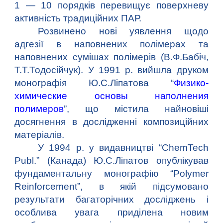
1 — 10 порядків перевищує поверхневу
активність традиційних ПАР.
Розвинено нові уявлення щодо
адгезії в наповнених полімерах та
наповнених сумішах полімерів (В.Ф.Бабіч,
Т.Т.Тодосійчук). У 1991 р. вийшла друком
монографія Ю.С.Ліпатова
“
Физико-
химические основы наполнения
полимеров
”
, що містила найновіші
досягнення в дослідженні композиційних
матеріалів.
У 1994 р. у видавництві “ChemTech
Publ.” (Канада) Ю.С.Ліпатов опублікував
фундаментальну монографію “Polymer
Reinforcement”, в якій підсумовано
результати багаторічних досліджень і
особлива увага приділена новим