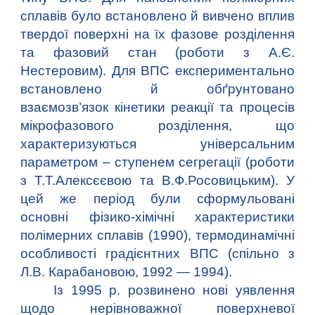
сплавів було встановлено й вивчено вплив
твердої поверхні на їх фазове розділення
та фазовий стан (роботи з А.Є.
Нестеровим). Для ВПС експериментально
встановлено й обґрунтовано
взаємозв’язок кінетики реакції та процесів
мікрофазового розділення, що
характеризуються універсальним
параметром – ступенем сегрегації (роботи
з Т.Т.Алексєєвою та В.Ф.Росовицьким). У
цей же період були сформульовані
основні фізико-хімічні характеристики
полімерних сплавів (1990), термодинамічні
особливості градієнтних ВПС (спільно з
Л.В. Карабановою, 1992 — 1994).
Із 1995 р. розвинено нові уявлення
щодо нерівноважної поверхневої