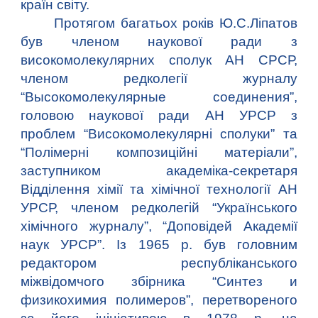
країн світу.
Протягом багатьох років Ю.С.Ліпатов
був членом наукової ради з
високомолекулярних сполук АН СРСР,
членом редколегії журналу
“Высокомолекулярные соединения”,
головою наукової ради АН УРСР з
проблем “Високомолекулярні сполуки” та
“Полімерні композиційні матеріали”,
заступником академіка-секретаря
Відділення хімії та хімічної технології АН
УРСР, членом редколегій “Українського
хімічного журналу”, “Доповідей Академії
наук УРСР”. Із 1965 р. був головним
редактором республіканського
міжвідомчого збірника “Синтез и
физикохимия полимеров”, перетвореного