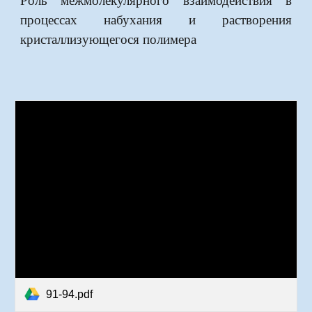
процессах набухания и растворения
кристаллизующегося полимера
91-94.pdf