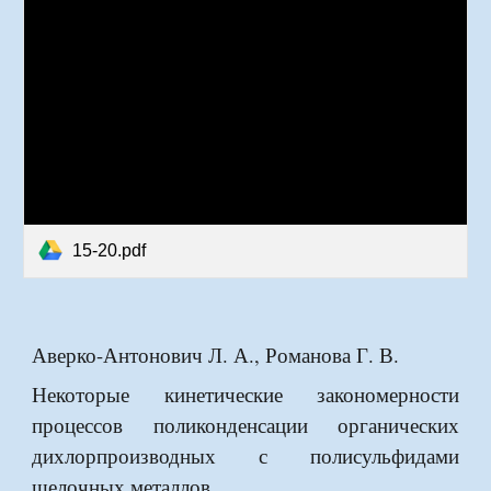
15-20.pdf
Аверко-Антонович Л. А., Романова Г. В.
Некоторые кинетические закономерности
процессов поликонденсации органических
дихлор
про
изв
од
н
ых с полисульфидами
щелочных металлов