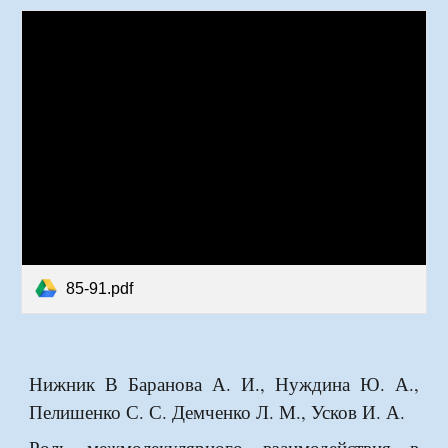
85-91.pdf
Нижник В Баранова А. И., Нуждина Ю. А.,
Пелишенко С. С. Демченко Л. М., Усков И. А.
Роль межмолекулярного
в
заимо
д
ействия в