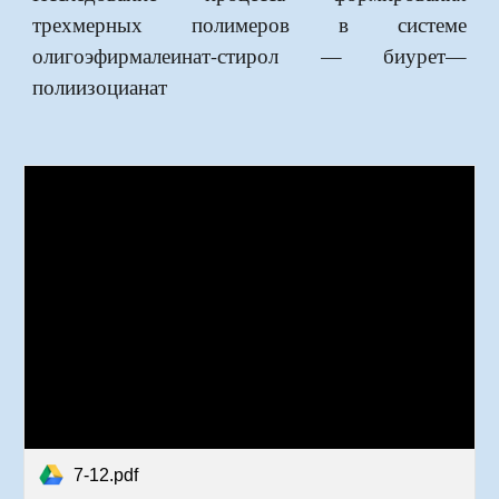
трехмерных полимеров в системе
олигоэфирмалеинат-стирол — биурет—
полиизоцианат
7-12.pdf