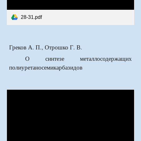
28-31.pdf
Греков А. П., Отрошко Г. В.
О синтезе металлосодержащих
пол
и
уретаносем
и
кар
б
азидов