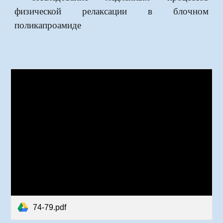
физической релаксации в блочном
поликапроамиде
74-79.pdf