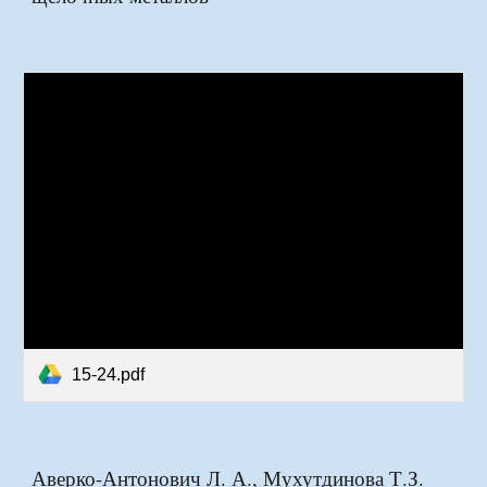
15-24.pdf
Аверко-Антонович Л. А., Мухутдинова Т.З.