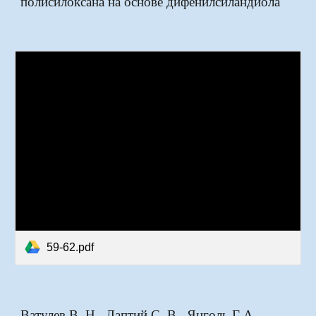
полисилоксана на основе дифенилсиландиола
59-62.pdf
Ватулев В. Н., Лаптий С. В., Янголь Г А.