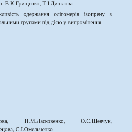
о, В.К.Грищенко, Т.І.Дишлова
ливість одержання олігомерів ізопрену з
альними групами
під дією у-випромінення
ікова, Н.М.Ласковенко, О.С.Шевчук,
ецова, С.І.Омельченко