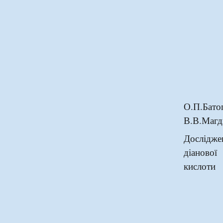
О.П.Бато
В.В.Магд
Дослідже
діаново
кислоти