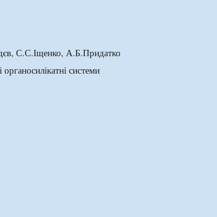
дєв, С.С.Іщенко, А.Б.Придатко
 органосилікатні системи