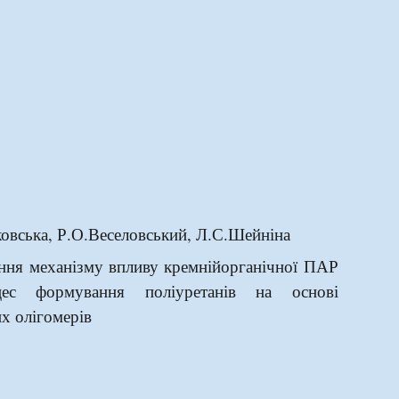
овська, Р.О.Веселовський, Л.С.Шейніна
ння механізму впливу кремнійорганічної ПАР
ес формування поліуретанів на основі
их олігомерів