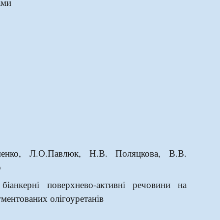
тами
менко, Л.О.Павлюк, Н.В. Поляцкова, В.В.
о
 біанкерні поверхнево-активні речовини на
гментованих олігоуретанів