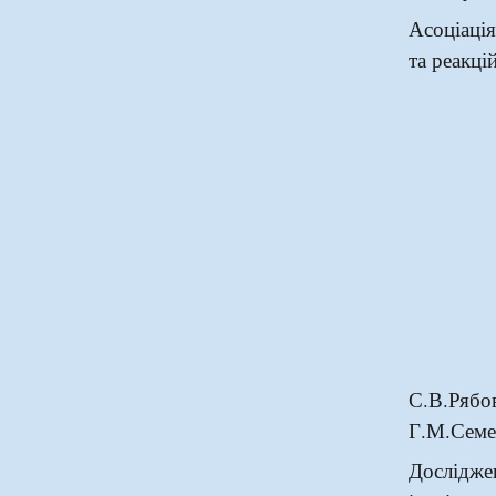
Асоціаці
та реакці
С.В.Ря
Г.М.Семе
Дослідж