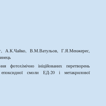
г, А.К.Чайко, В.М.Ватульов, Г.Я.Менжерес,
инець
ння фотохімічно ініційованих перетворень
ї епоксидної смоли ЕД-20
і метакрилової