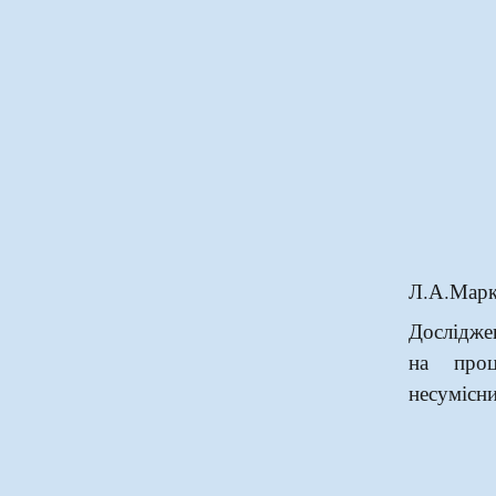
Л.А.Марк
Дослідже
на проц
н
есумісн