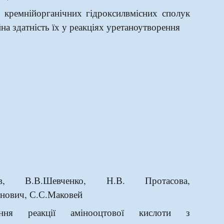
я кремнійорганічних гідроксилвмісних сполук
йна здатність їх у
реакціях уретаноутворення
бов, В.В.Шевченко, Н.В. Протасова,
нович, С.С.Маковей
ення реакції амінооцтової кислоти з