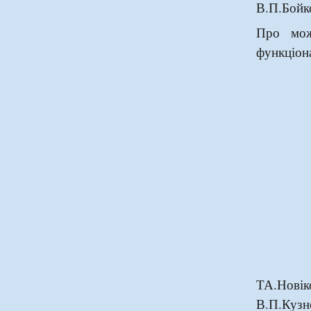
В.П.Бойк
Про мож
функціон
ТА.Нов
В.П.Кузн