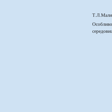
Т.Л.Мал
Особлив
середови