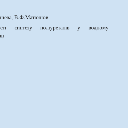
ишева, В.Ф.Матюшов
ості синтезу поліуретанів у водному
щі