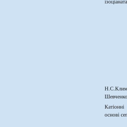
ізоціана
Н.С.Кли
Шевченк
Катіонні
основі се