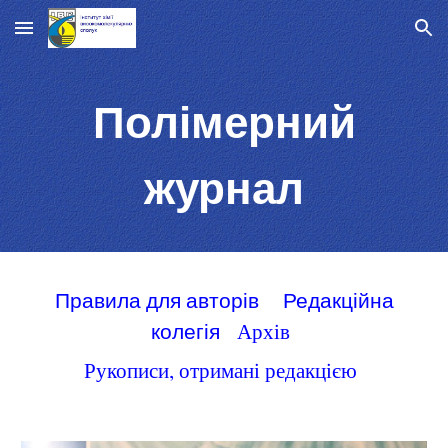
Skip to main content
Skip to navigation
Полімерний
журнал
Правила для авторів
Редакційна
колегія
Архів
Рукописи, отримані редакцією