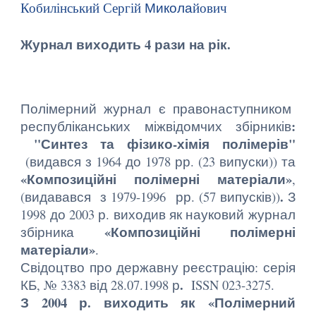
Кобилінський Сергій
Микола
йович
Журнал виходить 4 рази на рік.
Полімерний журнал є правонаступником
:
республіканськ
их
міжвідомч
их
збірник
ів
"Синтез та фізико-хімія полімерів"
(видався з 1964 до 1978 рр. (23 випуски)) та
«Композиційні полімерні матеріали»
,
.
(
видавався з 1979-1996 рр. (57 випусків))
З
1998 до 2003 р. виходив як науковий журнал
«Композиційні полімерні
збірника
матеріали»
.
Свідоцтво про державну реєстрацію: серія
.
КБ, № 3383 від 28.07.1998 р
ISSN 023-3275
.
З
2004 р. виходить як «Полімерний