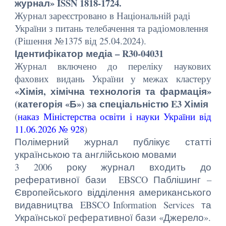
журнал» ISSN
1818-1724
.
Журнал зареєстровано в Національній раді
України з питань телебачення та радіомовлення
(Рішення №1375 від
25.04.2024).
Ідентифікатор медіа – R30-04031
Журнал включено до переліку наукових
фахових видань України у межах кластеру
«Хімія, хімічна технологія та фармація»
(категорія «Б») за спеціальністю E3 Хімія
(
наказ Міністерства освіти і науки України від
11.06.2026 № 928
)
Полімерний журнал публікує статті
українською та англійською мовами
3 2006 року журнал входить до
реферативної бази EBSCO Паблішинг –
Європейського відділення американського
видавництва EBSCO Information Services та
Української реферативної бази «Джерело».