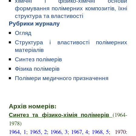
хімічні і фізико-хімічні основи
формування полімерних композитів, їхні
структура та властивості
Рубрики журналу
Огляд
Структура і властивості полімерних
матеріалів
Синтез полімерів
Фізика полімерів
Полімери медичного призначення
Архів номерів:
Синтез та фізико-хімія полімерів
(
1964-
1978
)
1964, 1
;
1965, 2
;
1966, 3
;
1967, 4
;
1968, 5
; 1970: