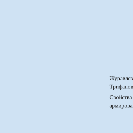
Журавлев
Трифанов
Свойст
армирова