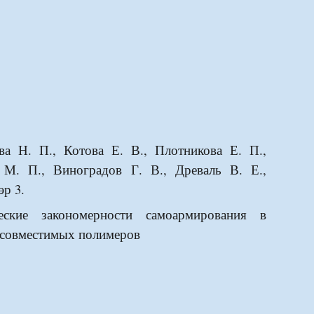
ва Н. П., Котова Е. В., Плотникова Е. П.,
 М. П., Виноградов Г. В., Древаль В. Е.,
эр 3.
ческие закономерности самоармирования в
есовместимых полимеров