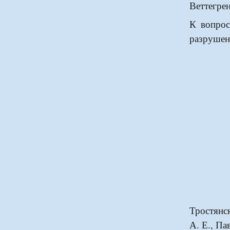
Веттегре
К вопрос
разрушен
Тростянск
А. Е., Па