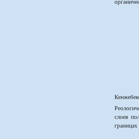
органиче
Кенжебеко
Реологи
слоев по
границах 