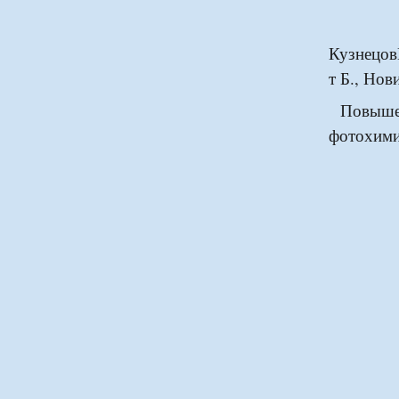
Кузнецов
т Б., Нов
Повышен
фотохими