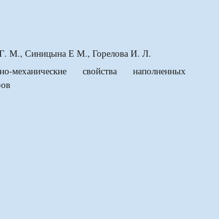
Г. М., Синицына Е М., Горелова И. Л.
но-меха
н
ические свойства наполненных
ров