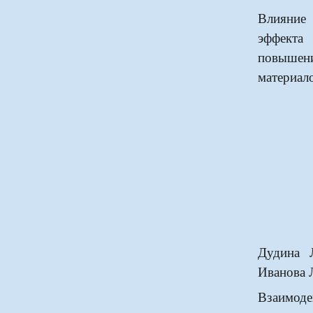
Влияние
эффекта
повышен
материал
Дудина 
Иванова Л
Взаимоде