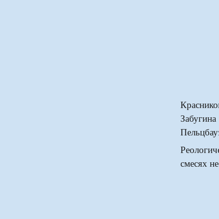
Краснико
Забугина
Пельцбау
Реологи
смесях н