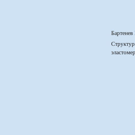
Бартенев 
Структур
эластоме