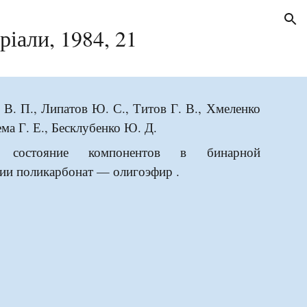
ion
ріали, 198
4
, 2
1
 В. П., Липатов Ю. С., Титов Г. В., Хмеленко
ема Г. Е., Бесклубенко Ю. Д.
е состояние компонентов в бинарной
ии поликарбонат — олигоэфир .