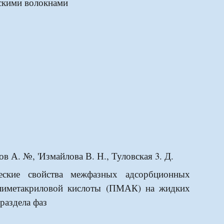
скими волокнами
в А. №, 'Измайлова В. Н., Туловская 3. Д.
ческие свойства межфазных адсорбционных
лиметакриловой кислоты (ПМАК) на жидких
раздела фаз