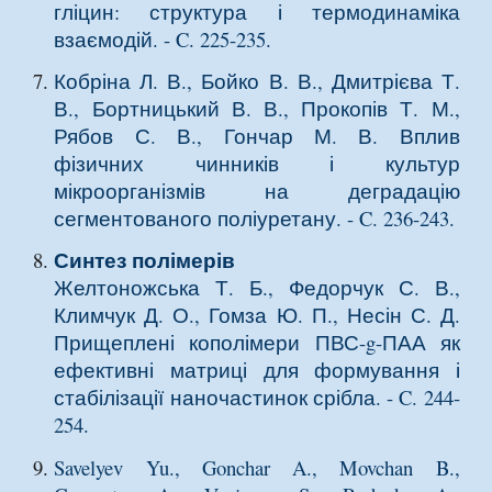
гліцин: структура і термодинаміка
взаємодій
. - C. 225-235.
Кобріна Л. В., Бойко В. В., Дмитрієва Т.
В., Бортницький В. В., Прокопів Т. М.,
Рябов С. В., Гончар М. В.
Вплив
фізичних чинників і культур
мікроорганізмів на деградацію
сегментованого поліуретану
. - C. 236-243.
Синтез полімерів
Желтоножська Т. Б., Федорчук С. В.,
Климчук Д. О., Гомза Ю. П., Несін С. Д.
Прищеплені кополімери ПВС-g-ПАА як
ефективні матриці для формування і
стабілізації наночастинок срібла
. - C. 244-
254.
Savelyev Yu., Gonchar A., Movchan B.,