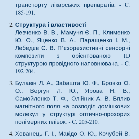
транспорту лікарських препаратів
. - C.
185-191.
Структура і властивості
Левченко В. В., Мамуня Є. П., Клименко
Ю. О., Яценко В. А., Паращенко І. М.,
Лебедєв Є. В.
П’єзорезистивні сенсорні
композити з орієнтованою 1D
структурою провідного наповнювача
. - C.
192-204.
Булавін Л. А., Забашта Ю. Ф., Бровко О.
О., Вергун Л. Ю., Ярова Н. В.,
Самойленко Т. Ф., Олійник А. В.
Вплив
магнітного поля на розподіл домішкових
молекул у структурі оптично-прозорих
полімерних плівок
. - C. 205-210.
Хованець Г. І., Макідо О. Ю., Кочубей В.