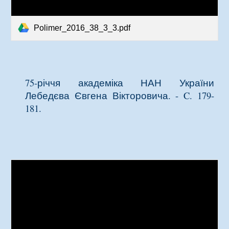
Polimer_2016_38_3_3.pdf
75-річчя академіка НАН України
Лебедєва Євгена Вікторовича
. - C. 179-
181.