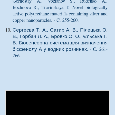
Gornostay A., Vozianov S., Rudenko A.,
Rozhnova R., Travinskaya T.
Novel biologically
active polyurethane materials containing silver and
copper nanoparticles
. - C. 255-260.
Сергеєва Т. А., Сатир А. В., Пілецька О.
В., Горбач Л. А., Бровко О. О., Єльська Г.
В.
Біосенсорна система для визначення
бісфенолу А у водних розчинах
. - C. 261-
266.