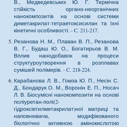
В., Медведевських Ю. Г.
Термічна
стійкість органо-неорганічних
нанокомпозитів на основі системи
диметакрилат-тетраетоксисилан та їхні
кінетичні особливості
. - C. 211-217.
Резанова Н. М., Плаван В. П., Резанова
В. Г., Будаш Ю. О., Богатирьов В. М.
Вплив нанодобавок на процеси
структуроутворення в розплавах
сумішей полімерів
. - C. 218-224.
Карабанова Л. В., Гомза Ю. П., Несін С.
Д., Бондарук О. М., Воронін Е. П., Носач
Л. В.
Біосумісні нанокомпозити на основі
поліуретан-полі(2-
гідроксіетилметакрилат)ної матриці та
наповнювача, модифікованого
біологічно активною амінокислотою