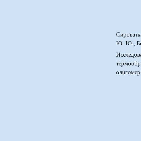
Сироватк
Ю. Ю., Б
Исследо
термооб
олигомер