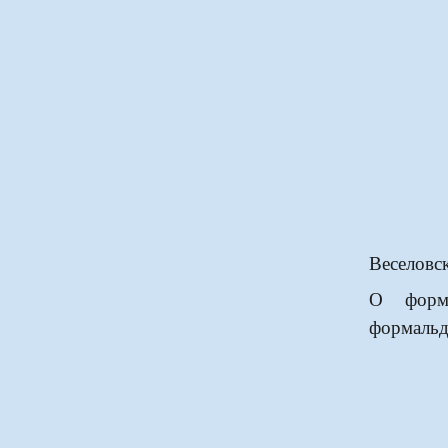
Веселовск
О форми
формальд