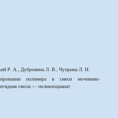
ий Р. А., Дубровина Л. В., Чуприна Л. Н.
ровании полимера в смеси мочевино-
егидная смола — полиизоцианат