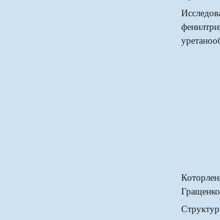
Исслед
фенил
уретаноо
Которлен
Гращенко
Структ