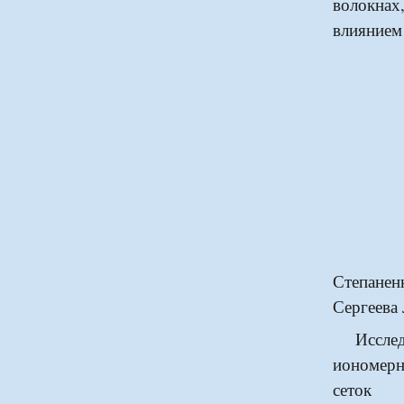
волокнах
влиянием
Степанен
Сергеева 
Исследо
иономер
сеток