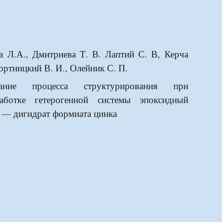
а Л.А., Дмитриева Т. В. Лаптий С. В, Керча
ортницкий В. И., Олейник С. П.
вание процесса структурирования при
работке гетерогенной системы эпоксидный
 — дигидрат формиата цинка