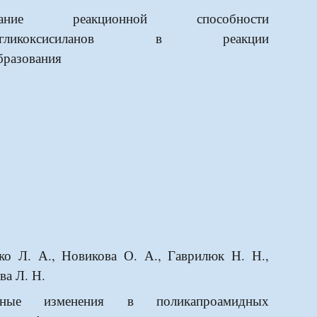
ование реакционной способности
тригликоксисиланов в реакции
бразования
ко Л. А., Новикова О. А., Гаврилюк Н. Н.,
ва Л. Н.
урные изменения в поликапроамидных