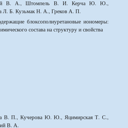
ий В. А., Штомпель В. И. Керча Ю. Ю.,
 Л. Б. Кузьмак Н. А., Греков А. П.
держащие блоксополиуретановые иономеры:
имического состава на структуру и свойства
а В. П., Кучерова Ю. Ю., Яцимирская Т. С.,
ий В. А.