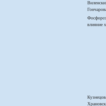
Виленск
Гончарова
Фосфорсо
влияние х
Кузнецов
Храновск