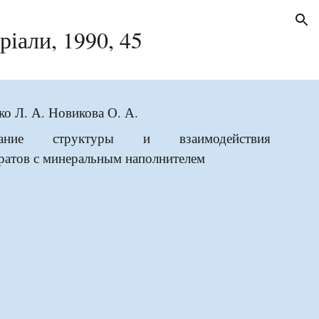
ion
ріали, 199
0
, 4
5
ко Л. А. Новикова О. А.
ование структуры и взаимодействия
ратов с минеральным наполнителем