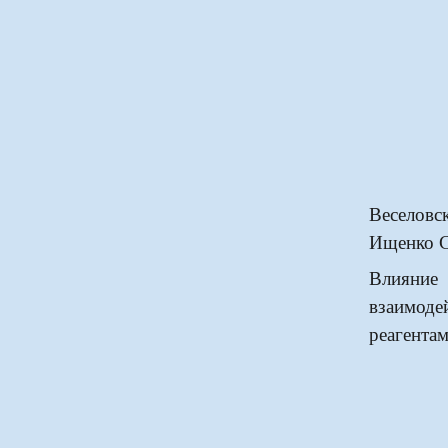
Веселовс
Ищенко С
Влияни
взаимод
реагента