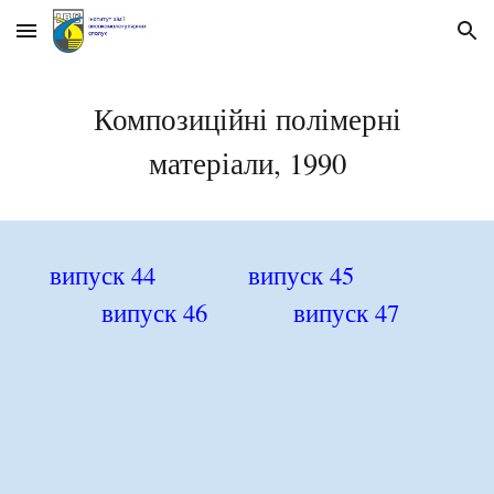
Skip to main content
Skip to navigation
Композиційні полімерні
матеріали, 199
0
в
ипуск 4
4
в
ипуск 45
випуск 46
випуск 47