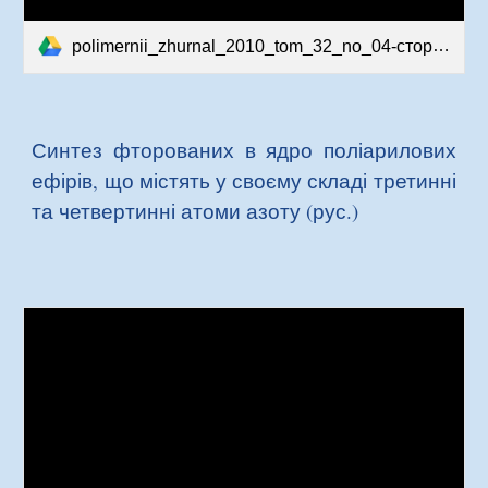
polimernii_zhurnal_2010_tom_32_no_04-сторінки-69-75.pdf
Синтез фторованих в ядро ​​поліарилових
ефірів, що містять у своєму складі третинні
та четвертинні атоми азоту (рус.)