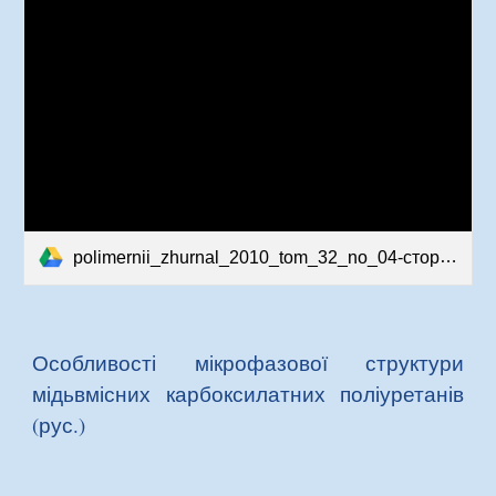
polimernii_zhurnal_2010_tom_32_no_04-сторінки-13-18.pdf
Особливості мікрофазової структури
м
ідьвмісних
карбоксилатних поліуретанів
(рус.)