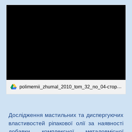
polimernii_zhurnal_2010_tom_32_no_04-сторінки-59-62.pdf
Дослідження мастильних та диспергуючих
властивостей ріпакової олії за наявності
добавки комплексної металовмісної