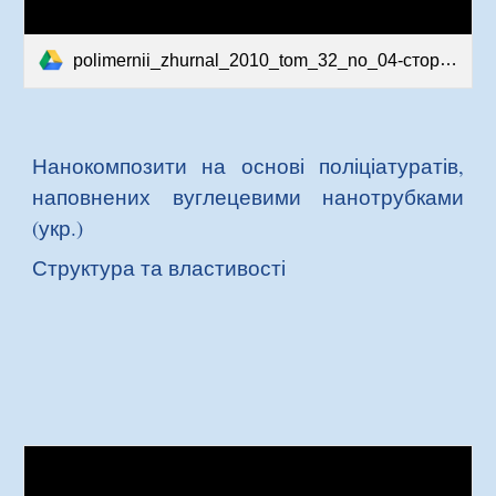
polimernii_zhurnal_2010_tom_32_no_04-сторінки-1-12.pdf
Нанокомпозити на основі поліціатуратів,
наповнених вуглецевими нанотрубками
(укр.)
Структура та властивості