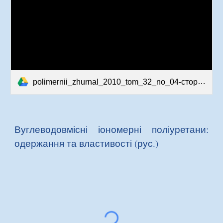
polimernii_zhurnal_2010_tom_32_no_04-сторінки-76-80.pdf
Вуглеводовмісні іономерні поліуретани:
одержання та властивості (рус.)