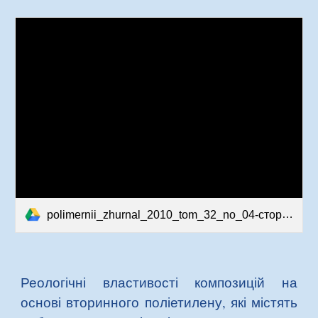
polimernii_zhurnal_2010_tom_32_no_04-сторінки-19-26.pdf
Реологічні властивості композицій на
основі вторинного поліетилену, які містять