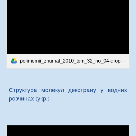
polimernii_zhurnal_2010_tom_32_no_04-сторінки-51-54.pdf
Структура молекул декстрану у водних
розчинах (укр.)