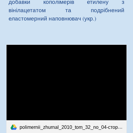
добавки кополімерів етилену з
вінілацетатом та подрібнений
еластомерний наповнювач (укр.)
polimernii_zhurnal_2010_tom_32_no_04-сторінки-27-34.pdf