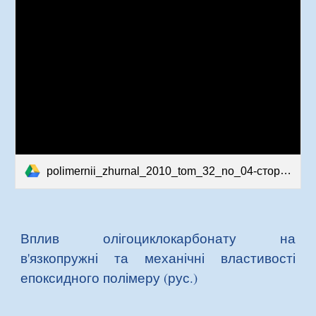
polimernii_zhurnal_2010_tom_32_no_04-сторінки-55-58.pdf
Вплив олігоциклокарбонату на
в'язкопружні та механічні властивості
епоксидного полімеру (рус.)