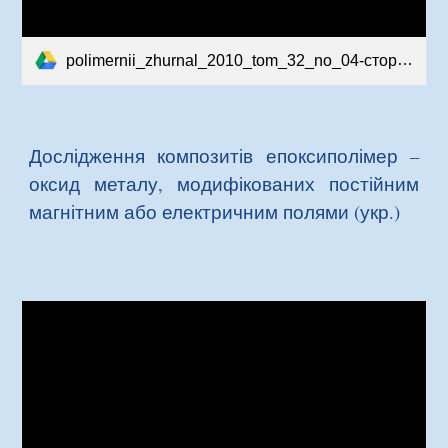
polimernii_zhurnal_2010_tom_32_no_04-сторінки-35-41.pdf
Дослідження композитів епоксиполімер –
оксид металу, модифікованих постійним
магнітним або електричним полями (укр.)