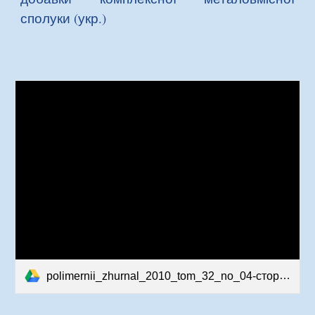
сполуки (укр.)
polimernii_zhurnal_2010_tom_32_no_04-сторінки-63-68.pdf