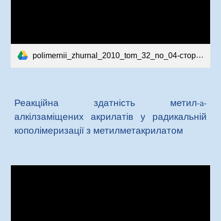
polimernii_zhurnal_2010_tom_32_no_04-сторінки-81-85.pdf
Реакційна здатність метил-a-
алкілзаміщених акрилатів у радикальній
кополімеризації з метилметакрилатом