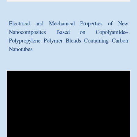
Electrical and Mechanical Properties of New
Nanocomposites Based on Copolyamide–
Polypropylene Polymer Blends Containing Carbon
Nanotubes