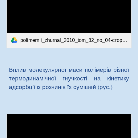
polimernii_zhurnal_2010_tom_32_no_04-сторінки-42-50.pdf
Вплив молекулярної маси полімерів різної
термодинамічної гнучкості на кінетику
адсорбції із розчинів їх сумішей (рус.)