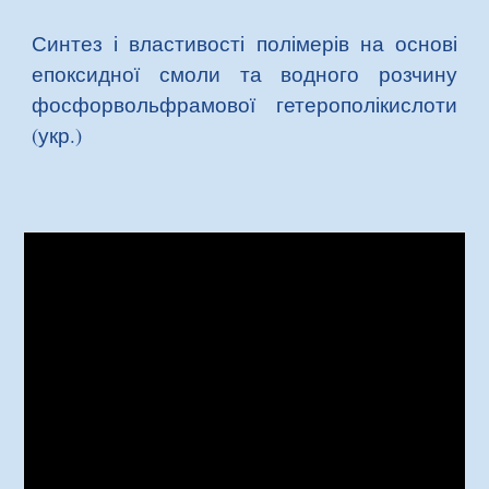
Синтез
і
властивості полімерів на основі
епоксидної смоли та водного розчину
фосфорвольфрамової гетерополікислоти
(укр.)