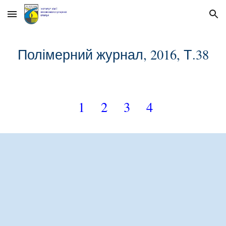
Skip to main content
Skip to navigation
Полімерний журнал, 201
6
, Т.3
8
1
2
3
4