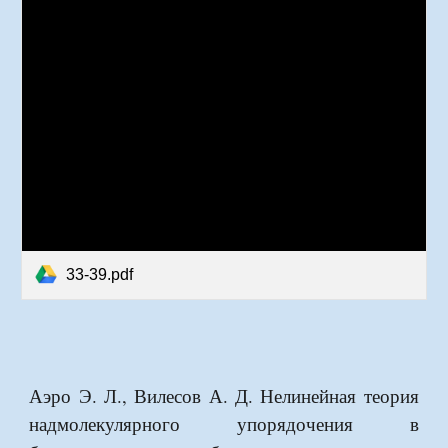
33-39.pdf
Аэро Э. Л., Вилесов А. Д. Нелинейная теория
надмолекулярного упорядочения в