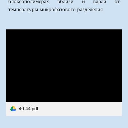
блоксополимерах вблизи и вдали от
температуры микрофазового разделения
40-44.pdf