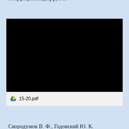
15-20.pdf
Скородумов В. Ф., Годовский Ю. К.