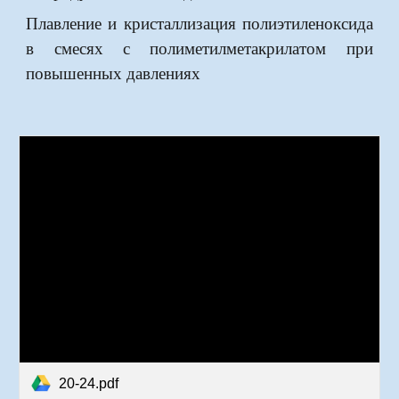
Плавление и кристаллизация полиэтиленоксида
в смесях с полиметилметакрилатом при
повышенных давлениях
20-24.pdf