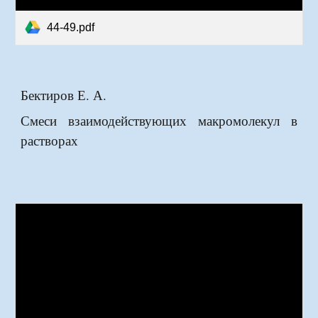
44-49.pdf
Бектиров Е. А.
Смеси взаимодействующих мак
р
омолекул в
растворах