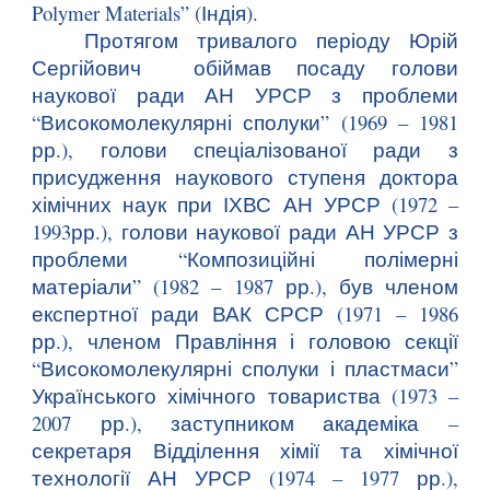
Polymer Materials” (Індія).
Протягом тривалого періоду Юрій
Сергійович обіймав посаду голови
наукової ради АН УРСР з проблеми
“Високомолекулярні сполуки” (1969 – 1981
рр.), голови спеціалізованої ради з
присудження наукового ступеня доктора
хімічних наук при ІХВС АН УРСР (1972 –
1993рр.), голови наукової ради АН УРСР з
проблеми “Композиційні полімерні
матеріали” (1982 – 1987 рр.), був членом
експертної ради ВАК СРСР (1971 – 1986
рр.), членом Правління і головою секції
“Високомолекулярні сполуки і пластмаси”
Українського хімічного товариства (1973 –
2007 рр.), заступником академіка –
секретаря Відділення хімії та хімічної
технології АН УРСР (1974 – 1977 рр.),