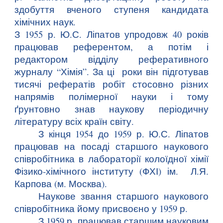
здобуття вченого ступеня кандидата
хімічних наук.
З 1955 р. Ю.С. Ліпатов упродовж 40 років
працював референтом, а потім і
редактором відділу реферативного
журналу “Хімія”. За ці роки він підготував
тисячі рефератів робіт стосовно різних
напрямів полімерної науки і тому
ґрунтовно знав наукову періодичну
літературу всіх країн світу.
З кінця 1954 до 1959 р. Ю.С. Ліпатов
працював на посаді старшого наукового
співробітника в лабораторії колоїдної хімії
Фізико-хімічного інституту (ФХІ) ім. Л.Я.
Карпова (м. Москва).
Наукове звання старшого наукового
співробітника йому присвоєно у 1959 р.
З 1959 р. працював старшим науковим