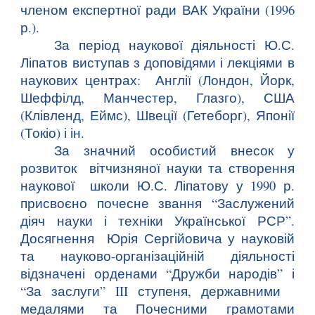
членом експертної ради ВАК України (1996
р.).
За період наукової діяльності Ю.С.
Ліпатов виступав з доповідями і лекціями в
наукових центрах: Англії (Лондон, Йорк,
Шеффілд, Манчестер, Глазго), США
(Клівленд, Еймс), Швеції (Гетеборг), Японії
(Токіо) і ін.
За значний особистий внесок у
розвиток вітчизняної науки та створення
наукової школи Ю.С. Ліпатову у 1990 р.
присвоєно почесне звання “Заслужений
діяч науки і техніки Української РСР”.
Досягнення Юрія Сергійовича у науковій
та науково-організаційній діяльності
відзначені орденами “Дружби народів” і
“За заслуги” III ступеня, державними
медалями та Почесними грамотами