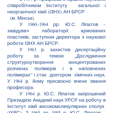
співробітником Інституту загальної і
неорганічної хімії (ІЗНХ) АН БРСР
(м. Мінськ).
У 1960–1964 рр. Ю.С. Ліпатов –
завідувач лабораторії армованих
пластиків, заступник директора з наукової
роботи ІЗНХ АН БРСР.
У 1963 р. захистив дисертаційну
роботу за темою „Дослідження
структуроутворення концентрованих
розчинах полімерів і в наповнених
полімерах” і стає доктором хімічних наук.
У 1964 р. йому присвоєно вчене звання
професора.
У 1964 р. Ю.С. Ліпатов запрошений
Президією Академії наук УРСР на роботу в
Інститут хімії високомолекулярних сполук
(ІХВС). З 1965 до 1985 р. Ю.С. Ліпатов –