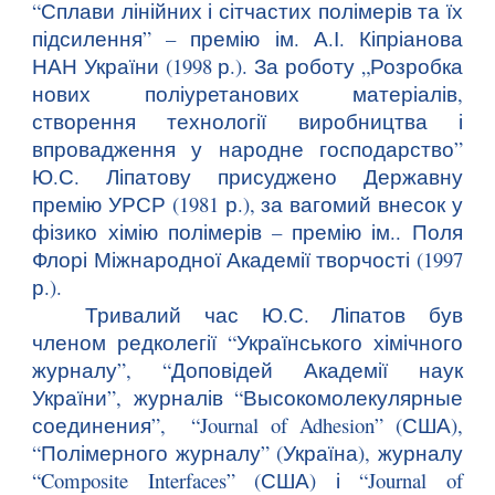
“Сплави лінійних і сітчастих полімерів та їх
підсилення” – премію ім. А.І. Кіпріанова
НАН України (1998 р.). За роботу „Розробка
нових поліуретанових матеріалів,
створення технології виробництва і
впровадження у народне господарство”
Ю.С. Ліпатову присуджено Державну
премію УРСР (1981 р.), за вагомий внесок у
фізико хімію полімерів – премію ім.. Поля
Флорі Міжнародної Академії творчості (1997
р.).
Тривалий час Ю.С. Ліпатов був
членом редколегії “Українського хімічного
журналу”, “Доповідей Академії наук
України”, журналів “Высокомолекулярные
соединения”, “Journal of Adhesion” (США),
“Полімерного журналу” (Україна), журналу
“Composite Interfaces” (США) і “Journal of