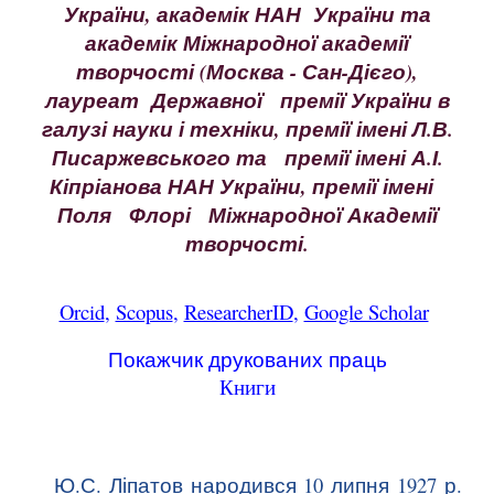
України, академік НАН України та
академік Міжнародної академії
творчості (Москва -
Сан-Дієго),
лауреат Державної премії України в
галузі науки і техніки, премії
і
мені
Л.В.
Писаржевського та премії імені А.І.
Кіпріанова НАН України, премії імені
Поля Флорі Міжнародної Академії
творчості.
Orcid
,
Scopus
,
ResearcherID
,
Google Scholar
Покажчик друкованих праць
Книги
Ю.С. Ліпатов народився 10 липня 1927 р.