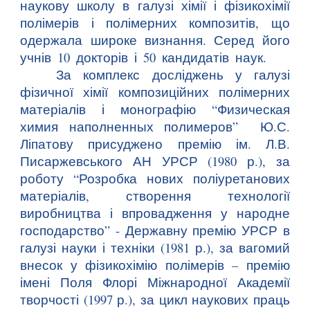
наукову школу в галузі хімії і фізикохімії
полімерів і полімерних композитів, що
одержала широке визнання. Серед його
учнів 10 докторів і 50 кандидатів наук.
За комплекс досліджень у галузі
фізичної хімії композиційних полімерних
матеріалів і монографію “Физическая
химия наполненных полимеров” Ю.С.
Ліпатову присуджено премію ім. Л.В.
Писаржевського АН УРСР (1980 р.), за
роботу “Розробка нових поліуретанових
матеріалів, створення технології
виробництва і впровадження у народне
господарство” - Державну премію УРСР в
галузі науки і техніки (1981 р.), за вагомий
внесок у фізикохімію полімерів – премію
імені Поля Флорі Міжнародної Академії
творчості (1997 р.), за цикл наукових праць