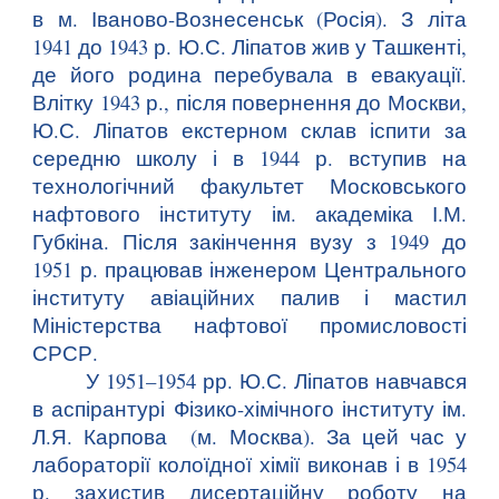
в м. Іваново-Вознесенськ (Росія). З літа
1941 до 1943 р. Ю.С. Ліпатов жив у Ташкенті,
де його родина перебувала в евакуації.
Влітку 1943 р., після повернення до Москви,
Ю.С. Ліпатов екстерном склав іспити за
середню школу і в 1944 р. вступив на
технологічний факультет Московського
нафтового інституту ім. академіка І.М.
Губкіна. Після закінчення вузу з 1949 до
1951 р. працював інженером Центрального
інституту авіаційних палив і мастил
Міністерства нафтової промисловості
СРСР.
У 1951–1954 рр. Ю.С. Ліпатов навчався
в аспірантурі Фізико-хімічного інституту ім.
Л.Я. Карпова (м. Москва). За цей час у
лабораторії колоїдної хімії виконав і в 1954
р. захистив дисертаційну роботу на