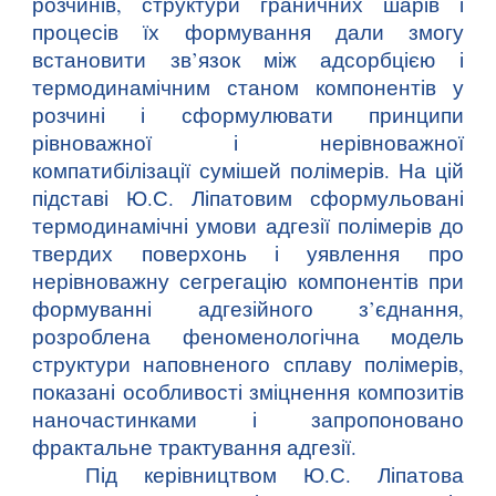
розчинів, структури граничних шарів і
процесів їх формування дали змогу
встановити зв’язок між адсорбцією і
термодинамічним станом компонентів у
розчині і сформулювати принципи
рівноважної і нерівноважної
компатибілізації сумішей полімерів. На цій
підставі Ю.С. Ліпатовим сформульовані
термодинамічні умови адгезії полімерів до
твердих поверхонь і уявлення про
нерівноважну сегрегацію компонентів при
формуванні адгезійного з’єднання,
розроблена феноменологічна модель
структури наповненого сплаву полімерів,
показані особливості зміцнення композитів
наночастинками і запропоновано
фрактальне трактування адгезії.
Під керівництвом Ю.С. Ліпатова