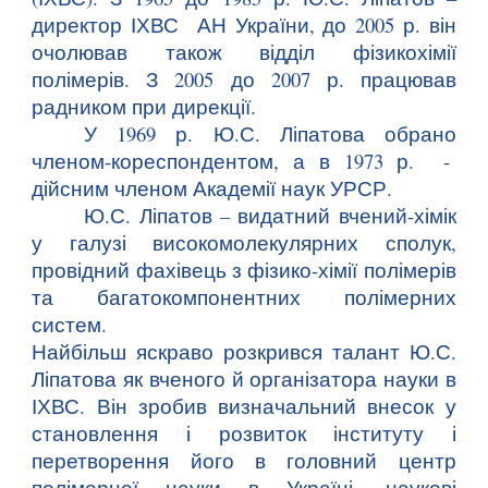
директор ІХВС АН України, до 2005 р. він
очолював також відділ фізикохімії
полімерів. З 2005 до 2007 р. працював
радником при дирекції.
У 1969 р. Ю.С. Ліпатова обрано
членом-кореспондентом, а в 1973 р. -
дійсним членом Академії наук УРСР.
Ю.С. Ліпатов – видатний вчений-хімік
у галузі високомолекулярних сполук,
провідний фахівець з фізико-хімії полімерів
та багатокомпонентних полімерних
систем.
Найбільш яскраво розкрився талант Ю.С.
Ліпатова як вченого й організатора науки в
ІХВС. Він зробив визначальний внесок у
становлення і розвиток інституту і
перетворення його в головний центр
полімерної науки в Україні, наукові