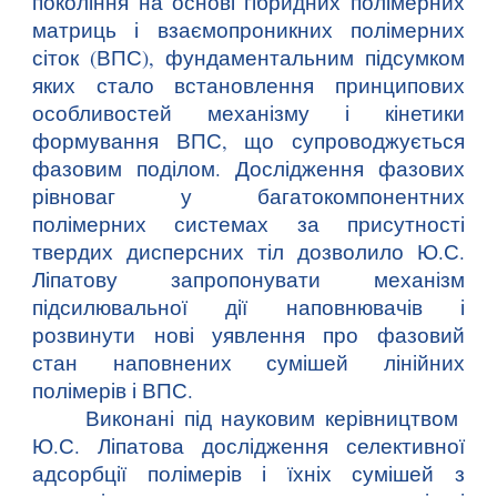
покоління на основі гібридних полімерних
матриць і взаємопроникних полімерних
сіток (ВПС), фундаментальним підсумком
яких стало встановлення принципових
особливостей механізму і кінетики
формування ВПС, що супроводжується
фазовим поділом. Дослідження фазових
рівноваг у багатокомпонентних
полімерних системах за присутності
твердих дисперсних тіл дозволило Ю.С.
Ліпатову запропонувати механізм
підсилювальної дії наповнювачів і
розвинути нові уявлення про фазовий
стан наповнених сумішей лінійних
полімерів і ВПС.
Виконані під науковим керівництвом
Ю.С. Ліпатова дослідження селективної
адсорбції полімерів і їхніх сумішей з