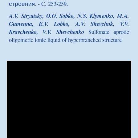
строения
. - C. 253-259.
A.V. Stryutsky, O.O. Sobko, N.S. Klymenko, M.A.
Gumenna, E.V. Lobko,
A.V. Shevchuk, V.V.
Kravchenko, V.V. Shevchenko
Sulfonate aprotic
oligomeric ionic liquid of hyperbranched structure