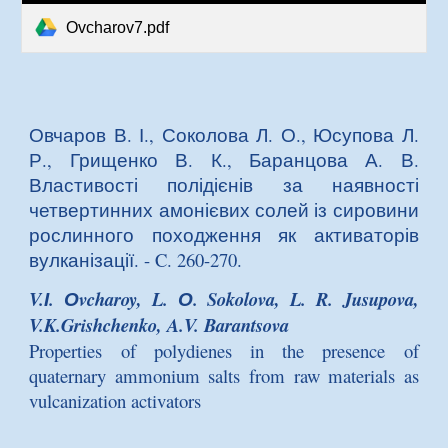
Ovcharov7.pdf
Овчаров В. І., Соколова Л. О., Юсупова Л.
Р., Грищенко В. К., Баранцова А. В.
Властивості полідієнів за наявності
четвертинних амонієвих солей із сировини
рослинного походження як активаторів
вулканізації
. - C. 260-270.
V.І. Оvcharoy, L. О. Sokolova, L. R. Jusupova,
V.K.Grishchenko, A.V. Barantsova
Properties of polydienes in the presence of
quaternary ammonium salts from raw materials as
vulcanization activators