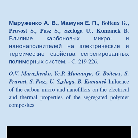
Маруженко А. В., Мамуня Е. П., Boiteux G.,
Pruvost S., Pusz S., Szeluga U., Kumanek B.
Влияние карбоновых микро- и
нанонаполнителей на электрические и
термические свойства сегрегированных
полимерных систем
. - C. 219-226.
O.V. Maruzhenko, Ye.P. Mamunya, G. Boiteux, S.
Pruvost, S. Pusz, U. Szeluga, B. Kumanek
Influence
of the carbon micro and nanofillers on the electrical
and thermal properties of the segregated polymer
composites