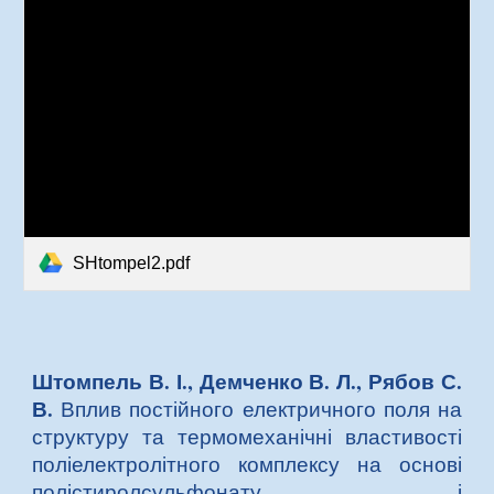
SHtompel2.pdf
Штомпель В. І., Демченко В. Л., Рябов С.
В.
Вплив постійного електричного поля на
структуру та термомеханічні властивості
поліелектролітного комплексу на основі
полістиролсульфонату і