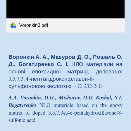
Voronkin3.pdf
Воронкін А. А., Мішуров Д. О., Рошаль О.
Д., Богатиренко С. І.
НЛО матеріали на
основі епоксидної матриці, допованої
3,5,7,3',4'-пентагідроксифлавон-8-
сульфоновою кислотою
. - C. 232-240.
A.A. Voronkin, D.O., Mishurov, O.D. Roshal, S.I.
Bogatyrenko
NLO materials based on the epoxy
matrix of doped 3,5,7,3¢,4¢-pentahydroxiflavone-8-
sulfonic acid