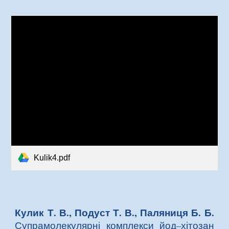
Kulik4.pdf
Кулик Т. В., Подуст Т. В., Паляниця Б. Б.
Супрамолекулярні комплекси йод–хітозан