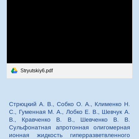
Stryutskiy6.pdf
Стрюцкий А. В., Собко О. А., Клименко Н.
С., Гуменная М. А., Лобко Е. В., Шевчук А.
В., Кравченко В. В., Шевченко В. В.
Сульфонатная апротонная олигомерная
ионная жидкость гиперразветвленного