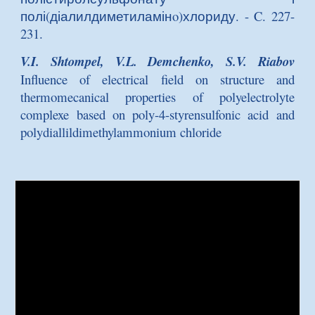
полі(діалилдиметиламінo)хлориду
. - C. 227-
231.
V.I. Shtompel, V.L. Demchenko, S.V. Riabov
Influence of electrical field on structure and
thermomecanical properties of polyelectrolyte
complexe based on poly-4-styrensulfonic acid and
polydiallildimethylammonium chloride