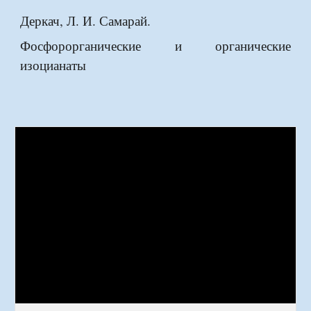
Деркач, Л. И. Самарай.
Фосфорорганические и органические
изоцианаты