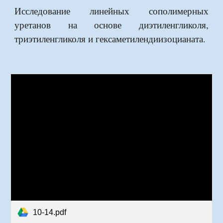
Исследование линейных сополимерных
уретанов на основе диэтиленгликоля,
триэтиленгликоля и гексаметилендиизоцианата.
10-14.pdf