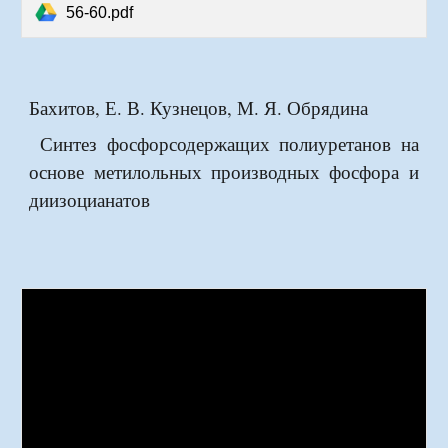
56-60.pdf
Бахитов, Е. В. Кузнецов, М. Я. Обрядина
Синтез фосфорсодержащих
поли
урет
а
нов на
основе метилольных производных фосфора и
диизоцианатов