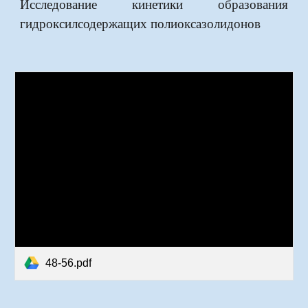
Исследование кинетики образования
гидроксилсодержащих полиоксазолидонов
48-56.pdf