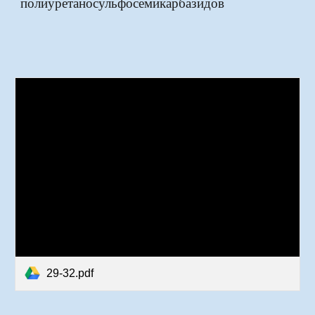
полиуретаносульфосемикарбазидов
29-32.pdf