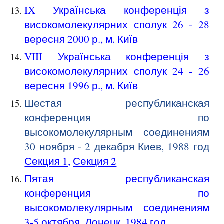
IX Українська конференція з
високомолекулярних сполук 2
6
- 2
8
вересня
2000
р., м. Київ
VIII Українська конференція з
високомолекулярних сполук 24 - 26
вересня 1996 р., м. Київ
Шестая
республиканская
конференция по
в
ы
сокомолекулярн
ы
м соединениям
30 ноября -
2
декабря
Киев
,
198
8
год
Секция 1
,
Секция 2
Пятая республиканская
конференция по
высокомолекулярным соединениям
3-5 октября,
Донецк,
1984 год