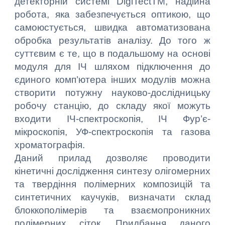
детекторній системі DigiTectTM, надійна
робота, яка забезпечується оптикою, що
самоюстується, швидка автоматизована
обробка результатів аналізу. До того ж
суттєвим є те, що в подальшому на основі
модуля для ІЧ шляхом підключення до
єдиного комп’ютера інших модулів можна
створити потужну науково-дослідницьку
робочу станцію, до складу якої можуть
входити ІЧ-спектроскопія, ІЧ Фур’є-
мікроскопія, УФ-спектроскопія та газова
хроматографія.
Даний прилад дозволяє проводити
кінетичні дослідження синтезу олігомерних
та твердіння полімерних композицій та
синтетичних каучуків, визначати склад
блоккополімерів та взаємопроникних
полімерних сіток. Придбання даного