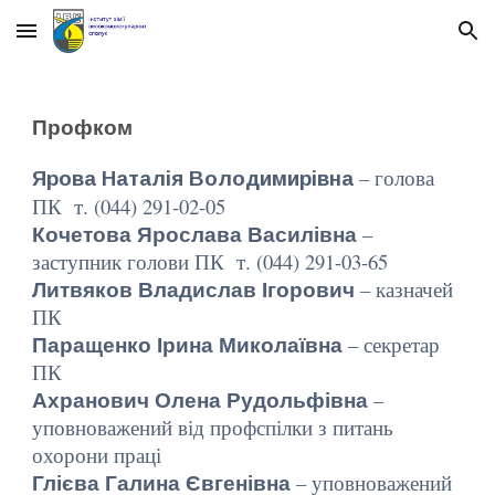
Skip to main content
Skip to navigation
Профком
– голова
Ярова Наталія Володимирівна
ПК т. (044) 291-02-05
Кочетова Ярослава Василівна
–
заступник голови ПК т. (044) 291-03-65
Литвяков Владислав Ігорович
– казначей
ПК
Паращенко Ірина Миколаївна
– секретар
ПК
Ахранович Олена Рудольфівна
–
уповноважений від профспілки з питань
охорони праці
Глієва Галина Євгенівна
– уповноважений