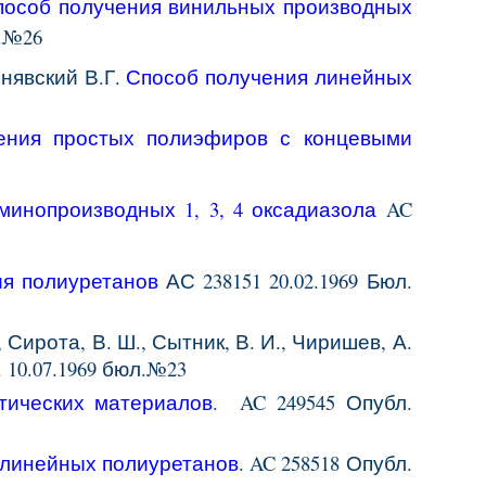
пособ получения винильных производных
л.№26
инявский В.Г.
Способ получения линейных
ения простых полиэфиров с концевыми
минопроизводн
ы
х 1, 3, 4 оксадиазола
AC
я полиурета
нов
АС
238151 20
.
02
.196
9
Бюл.
., Сирота, В. Ш., Сытник, В. И., Чиришев, А.
 10.07.1969 бюл.№23
тических материалов
.
AC
249545
Опубл.
 линейных полиуретанов
. AC 258518 Опубл.