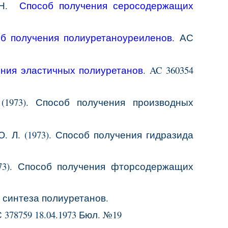
.Н.
Способ получения серосодержащих
б получения полиуретаноуреиленов.
АС
ения
эластичных
полиуретанов
. AC
360354
 (1973). Способ получения производных
 Ю. Л. (1973). Способ получения гидразида
1973). Способ получения фторсодержащих
соб синтеза полиуретанов.
 378759 18.04.1973 Бюл. №19