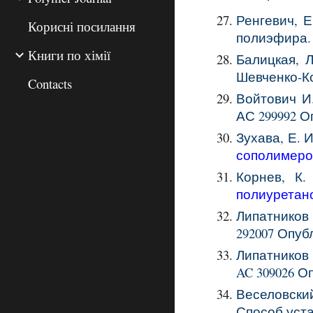
Ренгевич, Е
Корисні посилання
полиэфира.
Книги по хімії
Балицкая, Л
Шевченко-Ко
Contacts
Войтович И.
АС 299992 Оп
Зухава, Е. И
сополимеро
Корнев, К.
полиуретан
Липатников
292007
Опуб
Липатников
AC
309026
Оп
Веселовский,
Способ уст