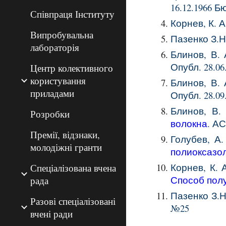
16.12.1966 Б
Співпраця Інституту
Корнев, К. 
Випробувальна
Пазенко З.Н
лабораторія
Блинов, В. 
Опубл.
28
.
06
Центр колективного
користування
Блинов, В. 
приладами
Опубл. 28.0
9
Блинов, В. 
Розробки
волокна
. А
Премії, відзнаки,
Голубев, А.
молодіжні гранти
полиоксазо
Корнев, К. А
Спеціалізована вчена
Способ пол
рада
Пазенко З.Н
Разові спеціалізовані
№25
вчені ради