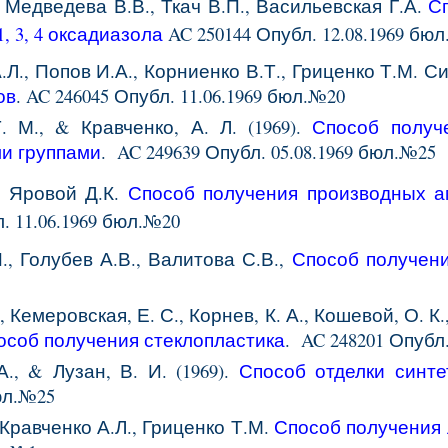
, Медведева В.В., Ткач В.П., Васильевская Г.А.
С
1, 3, 4 оксадиазола
AC 250144 Опубл. 12.08.1969 бю
.Л., Попов И.А., Корниенко В.Т., Гриценко Т.М. С
ов
. AC 246045 Опубл. 11.06.1969 бюл.№20
. М., & Кравченко, А. Л. (1969).
Способ получ
и группами
. AC 249639 Опубл. 05.08.1969 бюл.№25
,
Яровой Д.К.
Способ получения производных а
л.
11.06.1969
бюл.№2
0
., Голубев А.В., Валитова С.В.,
Способ получени
., Кемеровская, Е. С., Корнев, К. А., Кошевой, О. К
особ получения стеклопластика
.
AC 248201 Опубл.
А., & Лузан, В. И. (1969).
Способ отделки синте
юл.№2
5
 Кравченко А.Л., Гриценко Т.М.
Способ получения