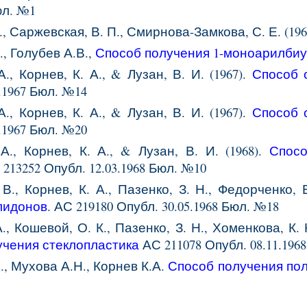
юл. №1
А., Саржевская, В. П., Смирнова-Замкова, С. Е. (
., Голубев А.В.,
Способ получения 1-моноарилби
А., Корнев, К. А., & Лузан, В. И. (1967).
Способ 
.196
7
Бюл. №14
А., Корнев, К. А., & Лузан, В. И. (1967).
Способ 
.1967 Бюл. №
20
А., Корнев, К. А., & Лузан, В. И. (1968).
Способ
С
213252
Опубл.
12
.0
3
.196
8
Бюл. №1
0
 В., Корнев, К. А., Пазенко, З. Н., Федорченко, Е
лидонов
. АС
219180
Опубл.
30
.0
5
.196
8
Бюл. №1
8
., Кошевой, О. К., Пазенко, З. Н., Хоменкова, К. 
учения стеклопластика
АС 211078 Опубл. 08.11.196
., Мухова А.Н., Корнев К.А.
Способ получения по