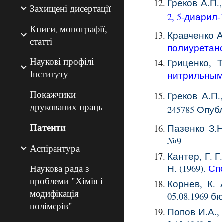
Греков А.П.
Захищені дисертації
2, 5-диарил-
Книги, монографії,
Кравченко А
статті
полиуретан
Наукові профілі
Гриценко, Т
Інституту
нитрильным
Покажчики
Греков А.П.
друкованих праць
245785
Опуб
Патенти
Пазенко З.Н
№9
Аспірантура
Кантер, Г. Г
Н. (1969).
Сп
Наукова рада з
проблеми "Хімія і
Корнев, К. 
модифікація
05
.0
8
.1969 б
полімерів"
Попов И.А.,