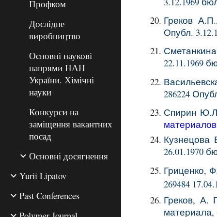
3.12.1969 б
Профком
Греков А.П
Дослідне
Опубл. 3.12
виробництво
Сметанкина 
Основні наукові
22.11.1969 б
напрями НАН
України. Хімічні
Васильевская
науки
286224 Опубл
Конкурси на
Спирин Ю.Л.
заміщення вакантних
материалов
посад
Кузнецова 
26.01.1970 
Основні досягнення
Гриценко, Ф.
Yurii Lipatov
269484 17.04
Past Conferences
Греков, А. 
материала,
Polymer Journal