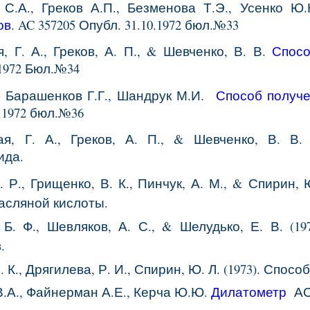
 С.А., Греков А.П., Безменова Т.Э., Усенко Ю
ов
. AC
357205
Опубл.
31
.
10
.197
2
бюл.№
33
, Г. А., Греков, А. П., & Шевченко, В. В.
Спосо
.1972 Бюл.№34
., Барашенков Г.Г., Шандрук М.И.
Способ получ
.1972
бюл.№3
6
ая, Г. А., Греков, А. П., & Шевченко, В. В.
ида.
. Р., Грищенко, В. К., Пинчук, А. М., & Спирин,
асляной кислоты.
 Б. Ф., Шевляков, А. С., & Шелудько, Е. В. (
в.
. К., Дрягилева, Р. И., Спирин, Ю. Л. (1973). Спо
.А., Файнерман А.Е., Керча Ю.Ю.
Дилатометр
АС