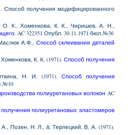
71). Способ получения модифицированного
 О. К., Хоменкова, К. К., Чиришев, А. Н.,
ющего
.
AC 322351 Опубл. 30.11.1971 бюл.№36
 Маслюк А.Ф.,
Способ склеивания деталей
 Хоменкова, К. К. (1971).
Способ получения
ткина, Н. И. (1971).
Способ получения
л.№10
производства
полиуретановых
волокон
AC
 получения полиуретановых
эластомеров
А., Позен, Н. Л., & Терлецкий, В. А. (1971).