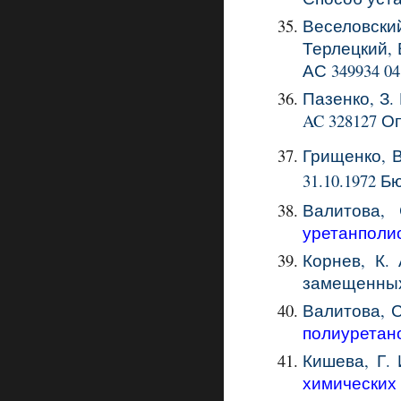
Веселовский
Терлецкий, В
АС 349934 04
Пазенко, З. 
AC
328127
О
Грищенко, В
31.10.1972 
Валитова, 
уретанполи
Корнев, К. 
замещенных 
Валитова, С.
полиуретан
Кишева, Г. 
химических