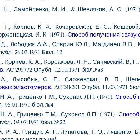
. Н., Самойленко, М. И., & Шевляков, А. С. (19
. Г., Корнев, К. А., Кочеровская, Е. С., Кошевой,
рженецкая, И. К. (1971).
Способ получения связу
Д., Лободюк А.А., Спирин Ю.Л., Магдинец В.В.,
убл. 26.03.1971 Бюл. 12
., Корнев, К. А., Корсакова, Л. Н., Синявский, В. Г.,
в
.
AC 295772 Опубл. 12.11.1971 бюл.№8
 А., Лысобык, С. Е., Саржевская, В. П., Щепе
овых эластомеров
.
AC 248201 Опубл. 11.03.1971 бю
Н.
А
.,
Гриценко Т.М., Сухонос Л.П.
(1971).
Способ
л.
06
.0
1
.1971 бюл.№
4
Н. А., Гриценко Т.М., Сухонос Л.П. (1971).
Способ
убл. 0
9
.0
7
.1971 бюл.№
22
 Р. А., Грищук, А. Г., Липатова, Т. Э., Ляшенко, Б. 
алостных испытаний.