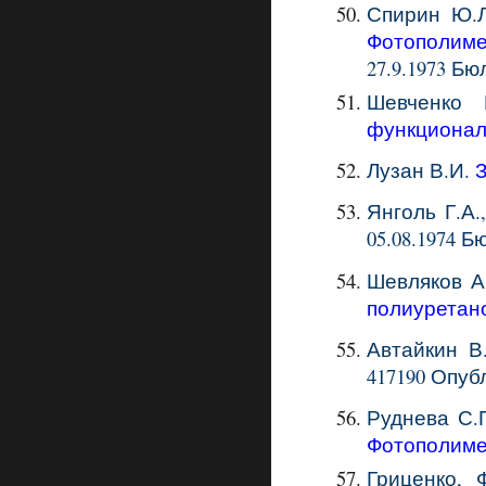
Спирин Ю.Л
Фотополиме
27.9.1973 Бюл
Шевченко 
функционал
Лузан В.И.
Янголь Г.А.
05
.0
8
.19
74
Бю
Шевляков А
полиуретан
Автайкин В.
417190
Опуб
Руднева С.П
Фотополиме
Гриценко, 