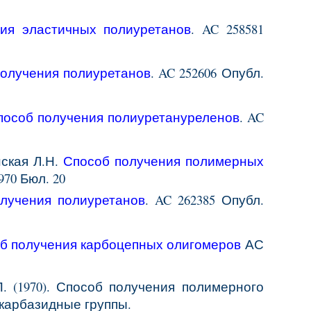
ия эластичных полиуретанов
. AC 258581
получения полиуретанов
. AC 252606 Опубл.
пособ получения полиуретануреленов
. AC
нская Л.Н.
Способ получения полимерных
970 Бюл. 20
лучения полиуретанов
. AC 262385 Опубл.
б получения карбоцепных олигомеров
АС
 П. (1970). Способ получения полимерного
карбазидные группы.