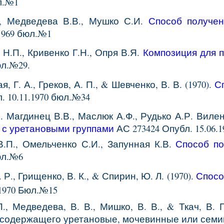
юл.№1
., Медведева В.В., Мушко С.И.
Способ получен
.1969 бюл.№1
Н.П., Кривенко Г.Н., Опря В.Я.
Композиция для 
юл.№29.
, Г. А., Греков, А. П., & Шевченко, В. В. (1970).
С
. 10.11.1970 бюл.№34
 Магдинец В.В., Маслюк А.Ф., Рудько А.Р. Виле
 с уретановыми группами
АС 273424 Опубл. 15.06.1
В.П., Омельченко С.И., Запунная К.В.
Способ по
бюл.№6
 Р., Грищенко, В. К., & Спирин, Ю. Л. (1970).
Спосо
.1970 Бюл.№15
П., Медведева, В. В., Мишко, В. В., & Ткач, В.
 содержащего уретановые, мочевинные или семи