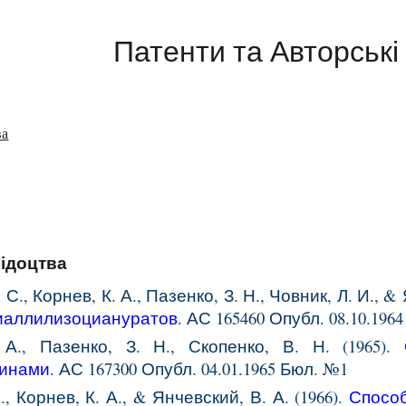
ip to main content
Skip to navigat
Патенти та Авторські
ва
ідоцтва
 С., Корнев, К. А., Пазенко, З. Н., Човник, Л. И., & 
диаллилизоциануратов
. АС 165460 Опубл. 08.10.196
 А., Пазенко, З. Н., Скопенко, В. Н. (1965).
зинами
. АС
167300
Опубл.
04
.
01
.196
5
Бюл. №1
., Корнев, К. А., & Янчевский, В. А. (1966).
Способ