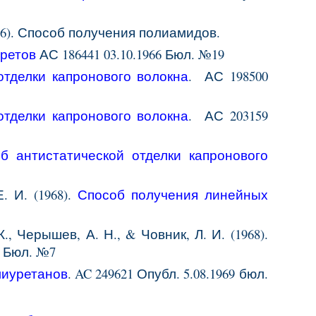
1966). Способ получения полиамидов.
уретов
АС 186441 03.10.1966 Бюл. №19
отделки капронового волокна
. АС 1
98500
отделки капронового волокна
. АС
203159
 антистатической отделки капронового
. И. (1968).
Способ получения линейных
К., Черышев, А. Н., & Човник, Л. И. (1968).
8 Бюл. №7
лиуретанов
. AC 249621 Опубл. 5.08.1969 бюл.