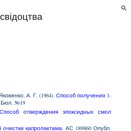
ion
 свідоцтва
Яковенко, А. Г. (1964).
Способ получения 1-
4 Бюл. №19
Способ отверждения эпоксидных смол
 очистки капролактама
. АС 189860 Опубл.