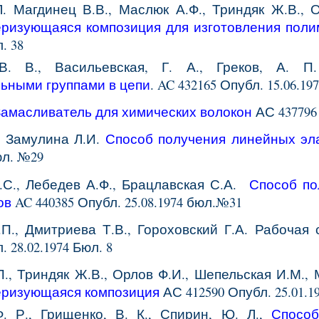
. Магдинец В.В., Маслюк А.Ф., Триндяк Ж.В., О
ризующаяся композиция для изготовления пол
. 38
В. В., Васильевская, Г. А., Греков, А. 
ьными группами в цепи
. AC 432165 Опубл. 15.06.1
Замасливатель для химических волокон
АС 437796 
,
Замулина Л.И.
Способ получения
линейных
эл
л. №
29
.С., Лебедев А.Ф., Брацлавская С.А.
Способ по
ов
AC
440385
Опубл. 25.08.1974 бюл.№31
П., Дмитриева Т.В., Гороховский Г.А.
Рабочая 
л.
28
.0
2
.1974 Бюл.
8
., Триндяк Ж.В., Орлов Ф.И., Шепельская И.М., 
ризующаяся композиция
АС 412590 Опубл. 25.01.1
Ф. Р., Грищенко, В. К., Спирин, Ю. Л.,
Способ