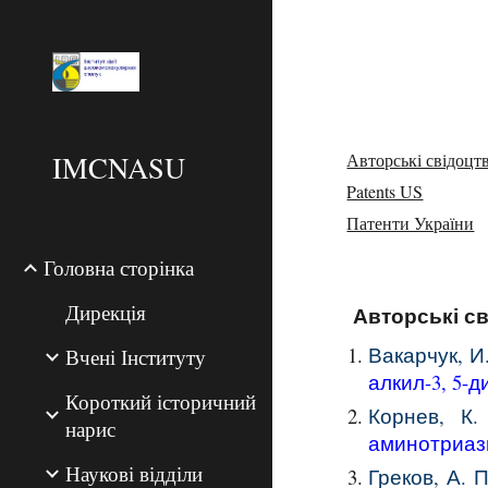
Sk
IMCNASU
Авторські свідоцт
Patents US
Патенти України
Головна сторінка
Дирекція
Авторські св
Вакарчук, И.
Вчені Інституту
алкил-3, 5-
Короткий історичний
Корнев, К.
нарис
аминотриа
Наукові відділи
Греков, А. П