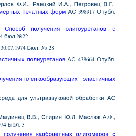
рлов Ф.И., Раецкий И.А., Петровец В.Г.
имерных печатных форм
АС 398917 Опубл.
П.
Способ получения олигоуретанов с
974 бюл.№22
30.07.1974 Бюл. № 28
астичных полиуретанов
АС
438664
Опубл.
лучения пленкообразующих эластичных
среда для ультразвуковой обработки
АС
Магдинец В.В., Спирин Ю.Л. Маслюк А.Ф.,
974 Бюл. 3
 получения карбоцепных олигомеров с