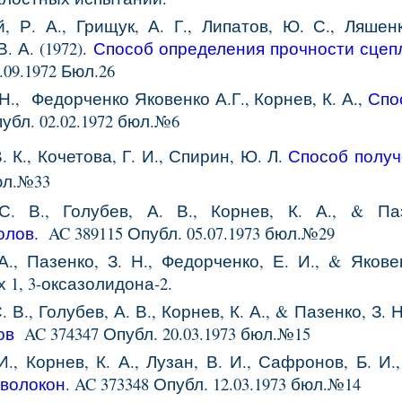
, Р. А., Грищук, А. Г., Липатов, Ю. С., Ляшенк
. А. (1972).
Способ определения прочности сцеп
.09.1972 Бюл.26
Н.,
Федорченко Яковенко А.Г.,
Корнев, К. А.,
Спо
публ.
02
.
0
2.19
72
бюл.№
6
. К., Кочетова, Г. И., Спирин, Ю. Л.
Способ получ
Бюл.№33
С. В., Голубев, А. В., Корнев, К. А., & Па
олов.
AC
389115
Опубл. 0
5
.0
7
.197
3
бюл.№
29
А., Пазенко, З. Н., Федорченко, Е. И., & Яковен
1, 3-оксазолидона-2.
 В., Голубев, А. В., Корнев, К. А., & Пазенко, З. Н
ов
AC
374347
Опубл.
20
.03.197
3
бюл.№1
5
И., Корнев, К. А., Лузан, В. И., Сафронов, Б. И.,
 волокон
.
AC 373348 Опубл. 12.03.1973 бюл.№14