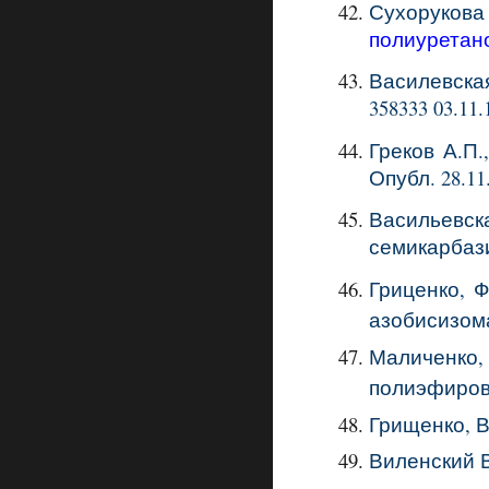
Сухорукова
полиуретан
Василевская
358333 03.11
Греков А.П
Опубл.
28.11
Васильевск
семикарбаз
Гриценко, Ф
азобисизом
Маличенко,
полиэфиро
Грищенко, В
Виленский В