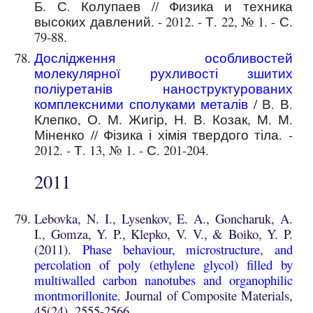
Б. С. Колупаев // Физика и техника
высоких давлений. - 2012. - Т. 22, № 1. - С.
79-88.
Дослідження особливостей
молекулярної рухливості зшитих
поліуретанів наноструктурованих
комплексними сполуками металів
/ В. В.
Клепко, О. М. Жигір, Н. В. Козак, М. М.
Міненко // Фізика і хімія твердого тіла. -
2012. - Т. 13, № 1. - С. 201-204.
201
1
Lebovka, N. I., Lysenkov, E. A., Goncharuk, A.
I., Gomza, Y. P., Klepko, V. V., & Boiko, Y. P.
(2011).
Phase behaviour, microstructure, and
percolation of poly (ethylene glycol) filled by
multiwalled carbon nanotubes and organophilic
montmorillonite
. Journal of Composite Materials,
45(24), 2555-2566.