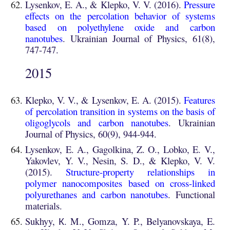
Lysenkov, E. A., & Klepko, V. V. (2016).
Pressure
effects on the percolation behavior of systems
based on polyethylene oxide and carbon
nanotubes
. Ukrainian Journal of Physics, 61(8),
747-747.
201
5
Klepko, V. V., & Lysenkov, E. A. (2015).
Features
of percolation transition in systems on the basis of
oligoglycols and carbon nanotubes
.
Ukrainian
Journal of Physics, 60(9), 944-944.
Lysenkov, E. A., Gagolkina, Z. O., Lobko, E. V.,
Yakovlev, Y. V., Nesin, S. D., & Klepko, V. V.
(2015).
Structure-property relationships in
polymer nanocomposites based on cross-linked
polyurethanes and carbon nanotubes
. Functional
materials.
Sukhyy, К. M., Gomza, Y. P., Belyanovskaya, E.