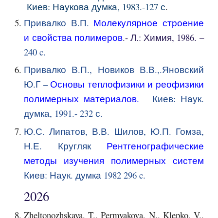
Киев: Наукова думка, 1983.-127 с
.
Привалко В.П.
Молекулярное строение
и свойства полимеров
.- Л.: Химия, 1986. –
240 c.
Привалко В.П., Новиков В.В.,.Яновский
Ю.Г –
Основы теплофизики и реофизики
полимерных материалов
.
– Киев: Наук.
думка, 1991.- 232 с.
Ю.С. Липатов, В.В. Шилов, Ю.П. Гомза,
Н.Е. Кругляк
Рентгенографические
методы изучения полимерных систем
Киев: Наук. думка 1982 296 c.
202
6
Zheltonozhskaya, T., Permyakova, N., Klepko, V.,