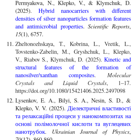
Permyakova, N., Klepko, V., & Klymchuk, D.
(2025).
Hybrid nanocarriers with different
densities of silver nanoparticles formation features
and antimicrobial properties
.
Scientific Reports
,
15
(1), 6757.
Zheltonozhskaya, T., Kobrina, L., Vretik, L.,
Tovstenko-Zabelin, M., Gryshchuk, L., Klepko,
V., Riabov S., Klymchuk, D. (2025).
Kinetic and
structural features of the formation of
nanosilver/xanthan composites
.
Molecular
Crystals and Liquid Crystals
, 1–17.
https://doi.org/10.1080/15421406.2025.2497098
Lysenkov, E. A., Bilyi, S. A., Nesin, S. D., &
Klepko, V. V. (2025).
Діелектричні властивості
та релаксаційні процеси у нанокомпозитах на
основі полімолочної кислоти та вуглецевих
нанотрубок
.
Ukrainian Journal of Physics
,
70
(12), 860-860.