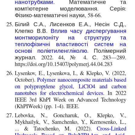
нанотрубками
. Математичне та
комп'ютерне моделювання. Серія:
Фізико-математичні науки, 58-66.
Білий С.А., Лисенков Е.А., Несін С.Д.,
Клепко В.В.
Вплив часу диспергування
монтморилоніту на структуру та
теплофізичні властивості систем на
основі поліетиленгліколю
. Полімерний
журнал. 2022. 44, № 4. С. 283—289.
https://doi.org/10.15407/polymerj.44.04.283
Lysenkov, E., Lysenkova, I., & Klepko, V. (2022,
October).
Polymer nanocomposite materials based
on polypropylene glycol, LiClO4 and carbon
nanotubes for electrochemical devices
. In 2022
IEEE 3rd KhPI Week on Advanced Technology
(KhPIWeek) (pp. 1-4). IEEE.
Lebovka, N., Goncharuk, O., Klepko, V.,
Mykhailyk, V., Samchenko, Y., Kernosenko, L.,
... & Tatochenko, M. (2022).
Cross-Linked
Hydrogels Based on PolyNIPAAm and Acid-