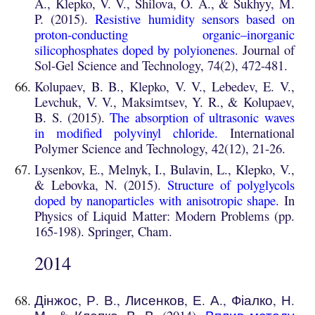
A., Klepko, V. V., Shilova, O. A., & Sukhyy, M.
P. (2015).
Resistive humidity sensors based on
proton-conducting organic–inorganic
silicophosphates doped by polyionenes
.
Journal of
Sol-Gel Science and Technology, 74(2), 472-481.
Kolupaev, B. B., Klepko, V. V., Lebedev, E. V.,
Levchuk, V. V., Maksimtsev, Y. R., & Kolupaev,
B. S. (2015).
The absorption of ultrasonic waves
in modified polyvinyl chloride.
International
Polymer Science and Technology, 42(12), 21-26.
Lysenkov, E., Melnyk, I., Bulavin, L., Klepko, V.,
& Lebovka, N. (2015).
Structure of polyglycols
doped by nanoparticles with anisotropic shape
.
In
Physics of Liquid Matter: Modern Problems (pp.
165-198). Springer, Cham.
201
4
Дінжос, Р. В., Лисенков, Е. А., Фіалко, Н.