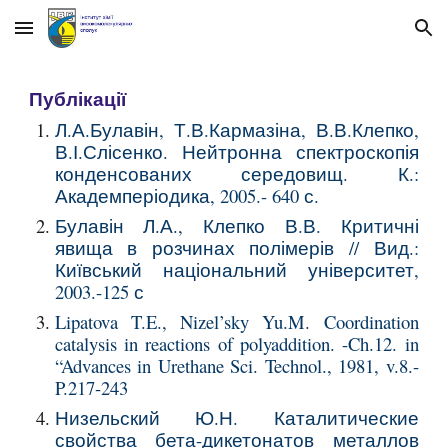
Skip to main content
Skip to navigation
Публікації
Л.А.Булавін, Т.В.Кармазіна, В.В.Клепко,
В.І.Слісенко. Нейтронна спектроскопія
конденсованих середовищ. К.:
Академперіодика, 2005.- 640 с.
Булавін Л.А., Клепко В.В. Критичні
явища в розчинах полімерів // Вид.:
Київський національний університет,
2003.-125 с
Lipatova T.E., Nizel’sky Yu.M. Coordination
catalysis in reactions of polyaddition. -Ch.12. in
“Advances in Urethane Sci. Technol., 1981, v.8.-
P.217-243
Низельский Ю.Н. Каталитические
свойства
бета
-дикетонатов металлов