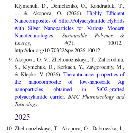
Klymchuk, D., Demchenko, O., Kondratiuk, T.,
... & Akopova, O. (2026).
Highly Efficient
Nanocomposites of Silica/Polyacrylamide Hybrids
with Silver Nanoparticles for Various Modern
Nanotechnologies
.
Sustainable Polymer &
Energy
,
4
(3), 10012.
http://doi.org/10.70322/spe.2026.10012
Akopova, O. V., Zheltonozhskaya, T., Zahorodnia,
S., Klymchuk, D., Korkach, Y., Zavgorodniy, M.,
& Klepko, V. (2026).
The anticancer properties of
the nanocomposite of low-nanoscale Ag
nanoparticles obtained in SiO2-grafted
polyacrylamide carrier
.
BMC Pharmacology and
Toxicology
.
202
5
Zheltonozhskaya, T., Akopova, O., Dąbrowska, I.,