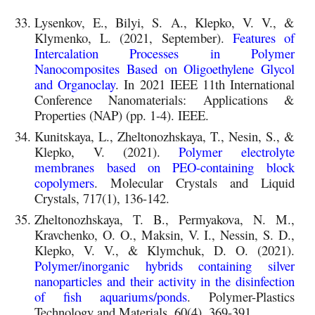
Lysenkov, E., Bilyi, S. A., Klepko, V. V., &
Klymenko, L. (2021, September).
Features of
Intercalation Processes in Polymer
Nanocomposites Based on Oligoethylene Glycol
and Organoclay
. In 2021 IEEE 11th International
Conference Nanomaterials: Applications &
Properties (NAP) (pp. 1-4). IEEE.
Kunitskaya, L., Zheltonozhskaya, T., Nesin, S., &
Klepko, V. (2021).
Polymer electrolyte
membranes based on PEO-containing block
copolymers
. Molecular Crystals and Liquid
Crystals, 717(1), 136-142.
Zheltonozhskaya, T. B., Permyakova, N. M.,
Kravchenko, O. O., Maksin, V. I., Nessin, S. D.,
Klepko, V. V., & Klymchuk, D. O. (2021).
Polymer/inorganic hybrids containing silver
nanoparticles and their activity in the disinfection
of fish aquariums/ponds
. Polymer-Plastics
Technology and Materials, 60(4), 369-391.