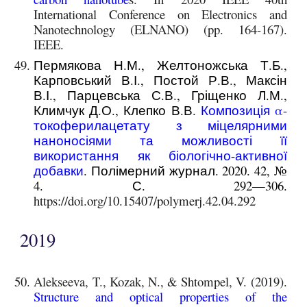
International Conference on Electronics and
Nanotechnology (ELNANO) (pp. 164-167).
IEEE.
Пермякова Н.М., Желтоножська Т.Б.,
Карповський В.І., Постой Р.В., Максін
В.І., Парцевська С.В., Гріщенко Л.М.,
Климчук Д.О., Клепко В.В.
Композиція α-
токоферилацетату з міцелярними
наноносіями та можливості її
використання як біологічно-активної
добавки
. Полімерний журнал. 2020. 42, №
4. С. 292—306.
https://doi.org/10.15407/polymerj.42.04.292
2019
Alekseeva, T., Kozak, N., & Shtompel, V. (2019).
Structure and optical properties of the