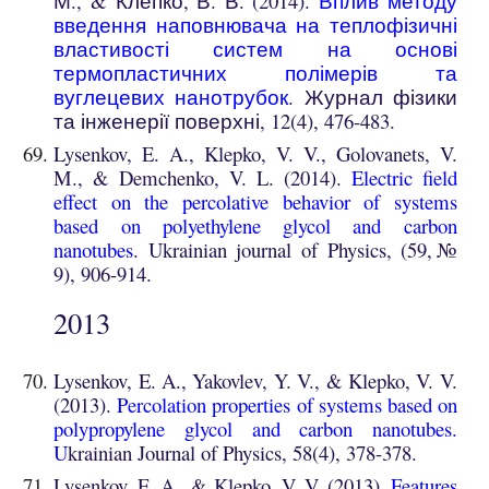
М., & Клепко, В. В. (2014).
Вплив методу
введення наповнювача на теплофізичні
властивості систем на основі
термопластичних полімерів та
вуглецевих нанотрубок
. Журнал фізики
та інженерії поверхні, 12(4), 476-483.
Lysenkov, E. A., Klepko, V. V., Golovanets, V.
M., & Demchenko, V. L. (2014).
Electric field
effect on the percolative behavior of systems
based on polyethylene glycol and carbon
nanotubes
. Ukrainian journal of Physics, (59,№
9), 906-914.
201
3
Lysenkov, E. A., Yakovlev, Y. V., & Klepko, V. V.
(2013).
Percolation properties of systems based on
polypropylene glycol and carbon nanotubes
.
U
krainian Journal of Physics, 58(4), 378-378.
Lysenkov, E. A., & Klepko, V. V. (2013).
Features