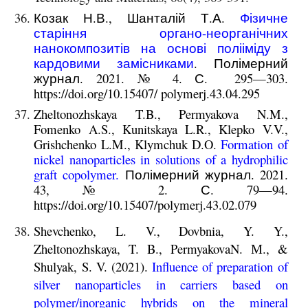
Козак Н.В., Шанталій Т.А.
Фізичне
старіння органо-неорганічних
нанокомпозитів на основі полііміду з
кардовими замісниками
. Полімерний
журнал. 2021. № 4. С. 295—303.
https://doi.org/10.15407/ polymerj.43.04.295
Zheltonozhskaya T.B., Permyakova N.M.,
Fomenko A.S., Kunitskaya L.R., Klepko V.V.,
Grishchenko L.M., Klymchuk D.O.
Formation of
nickel nanoparticles in solutions of a hydrophilic
graft copolymer
.
Полімерний журнал. 2021.
43, № 2. С. 79—94.
https://doi.org/10.15407/polymerj.43.02.079
Shevchenko, L. V., Dovbnia, Y. Y.,
Zheltonozhskaya, T. B., PermyakovaN. М., &
Shulyak, S. V. (2021).
Influence of preparation of
silver nanoparticles in carriers based on
polymer/inorganic hybrids on the mineral