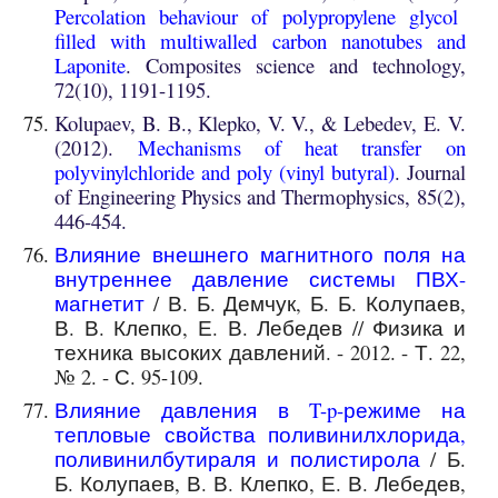
Percolation behaviour of polypropylene glycol
filled with multiwalled carbon nanotubes and
Laponite
. Composites science and technology,
72(10), 1191-1195.
Kolupaev, B. B., Klepko, V. V., & Lebedev, E. V.
(2012).
Mechanisms of heat transfer on
polyvinylchloride and poly (vinyl butyral)
. Journal
of Engineering Physics and Thermophysics, 85(2),
446-454.
Влияние внешнего магнитного поля на
внутреннее давление системы ПВХ-
магнетит
/ В. Б. Демчук, Б. Б. Колупаев,
В. В. Клепко, Е. В. Лебедев // Физика и
техника высоких давлений. - 2012. - Т. 22,
№ 2. - С. 95-109.
Влияние давления в T-p-режиме на
тепловые свойства поливинилхлорида,
поливинилбутираля и полистирола
/ Б.
Б. Колупаев, В. В. Клепко, Е. В. Лебедев,