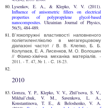
Lysenkov, E. A., & Klepko, V. V. (2011).
Influence of anisometric fillers on electrical
properties of polypropylene glycol-based
nanocomposites
.
Ukrainian Journal of Physics,
56(5), 484-489.
В’язкопружні властивості наповненого
поліетиленгліколю в мегагерцовому
діапазоні частот / В. В. Клепко, Б. Б.
Колупаєв, Е. А. Лисенков, М. О. Волошин
// Фізико-хімічна механіка матеріалів. -
2011. - Т. 47, № 1. - С. 18-23.
201
0
Gomza, Y. P., Klepko, V. V., Zhil’tsova, S. V.,
Mikhal’chuk, V. M., Savenkova, L. A.,
Konstantinova, T. E., & Beloshenko, V. A.