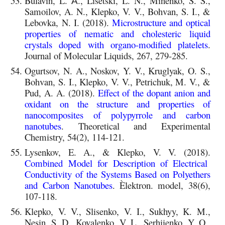
Bulavin, L. А., Lisetski, L. N., Minenko, S. S.,
Samoilov, A. N., Klepko, V. V., Bohvan, S. I., &
Lebovka, N. I. (2018).
Microstructure and optical
properties of nematic and cholesteric liquid
crystals doped with organo-modified platelets
.
Journal of Molecular Liquids, 267, 279-285.
Ogurtsov, N. A., Noskov, Y. V., Kruglyak, O. S.,
Bohvan, S. I., Klepko, V. V., Petrichuk, M. V., &
Pud, A. A. (2018).
Effect of the dopant anion and
oxidant on the structure and properties of
nanocomposites of polypyrrole and carbon
nanotubes
.
Theoretical and Experimental
Chemistry, 54(2), 114-121.
Lysenkov, E. A., & Klepko, V. V. (2018).
Combined Model for Description of Electrical
Conductivity of the Systems Based on Polyethers
and Carbon Nanotubes
. Èlektron. model, 38(6),
107-118.
Klepko, V. V., Slisenko, V. I., Sukhyy, K. M.,
Nesin, S. D., Kovalenko, V. L., Serhiienko, Y. O.,