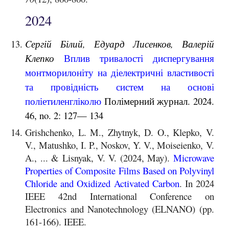
202
4
Cергій
Білий, Едуард Лисенков, Валерій
Клепко
Вплив тривалості диспергування
монтморилоніту на діелектричні властивості
та провідність систем на основі
поліетиленгліколю
Полімерний журнал. 2024.
46, no. 2: 127— 134
Grishchenko, L. M., Zhytnyk, D. O., Klepko, V.
V., Matushko, I. P., Noskov, Y. V., Moiseienko, V.
A., ... & Lisnyak, V. V. (2024, May).
Microwave
Properties of Composite Films Based on Polyvinyl
Chloride and Oxidized Activated Carbon
. In 2024
IEEE 42nd International Conference on
Electronics and Nanotechnology (ELNANO) (pp.
161-166). IEEE.