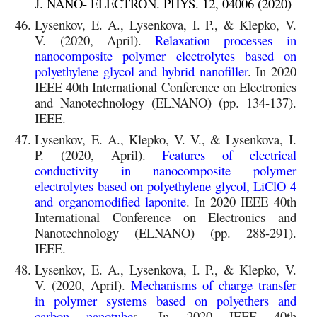
J. NANO- ELECTRON. PHYS. 12, 04006 (2020)
Lysenkov, E. A., Lysenkova, I. P., & Klepko, V.
V. (2020, April).
Relaxation processes in
nanocomposite polymer electrolytes based on
polyethylene glycol and hybrid nanofiller
.
In 2020
IEEE 40th International Conference on Electronics
and Nanotechnology (ELNANO) (pp. 134-137).
IEEE.
Lysenkov, E. A., Klepko, V. V., & Lysenkova, I.
P. (2020, April).
Features of electrical
conductivity in nanocomposite polymer
electrolytes based on polyethylene glycol, LiClO 4
and organomodified laponite
. In 2020 IEEE 40th
International Conference on Electronics and
Nanotechnology (ELNANO) (pp. 288-291).
IEEE.
Lysenkov, E. A., Lysenkova, I. P., & Klepko, V.
V. (2020, April).
Mechanisms of charge transfer
in polymer systems based on polyethers and
carbon nanotube
s
. In 2020 IEEE 40th