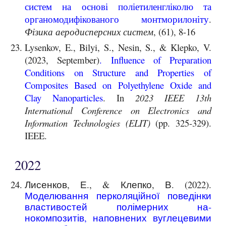
систем на основі поліетиленгліколю та
органомодифікованого монтморилоніту
.
Фізика аеродисперсних систем
, (61), 8-16
Lysenkov, E., Bilyi, S., Nesin, S., & Klepko, V.
(2023, September)
.
Influence of Preparation
Conditions on Structure and Properties of
Composites Based on Polyethylene Oxide and
Clay Nanoparticles
. In
2023 IEEE 13th
International Conference on Electronics and
Information Technologies (ELIT)
(pp. 325-329).
IEEE.
2022
Лисенков, Е., & Клепко, В. (2022).
Моделювання перколяційної поведінки
властивостей полімерних на-
нокомпозитів, наповнених вуглецевими