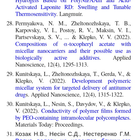
Activated Laponite RD: Swelling and Tunable
Thermosensitivity
. Langmuir.
Permyakova, N. M., Zheltonozhskaya, T. B.,
Karpovsky, V. I., Postoy, R. V., Maksin, V. I.,
Partsevskaya, S. V., ... & Klepko, V. V. (2022).
Compositions of α-tocopheryl acetate with
micellar nanocarriers and their possible use as
biologically active additives
. Applied
Nanoscience, 12(4), 1295-1313.
Kunitskaya, L., Zheltonozhskaya, T., Gerda, V., &
Klepko, V. (2022).
Development polymeric
micellar system for targeted delivery of antitumor
drug
s. Applied Nanoscience, 12(4), 1315-1322.
Kunitskaya, L., Nesin, S., Davydov, V., & Klepko,
V. (2022).
Conductivity of polymer films formed
by PEO-containing intramolecular polycomplexes
.
Materials Today: Proceedings.
Козак Н.В., Несін С.Д., Нестеренко Г.М.