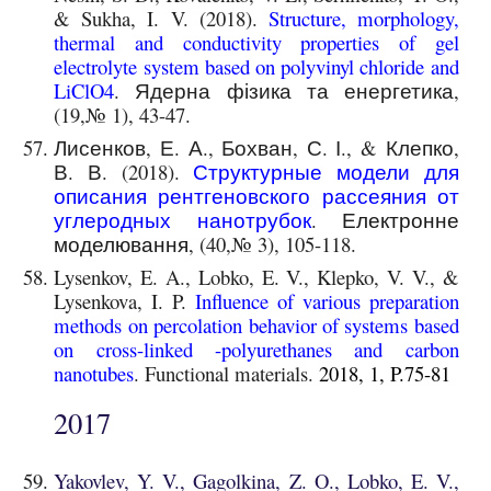
& Sukha, I. V. (2018).
Structure, morphology,
thermal and conductivity properties of gel
electrolyte system based on polyvinyl chloride and
LiClO4
. Ядерна фізика та енергетика,
(19,№ 1), 43-47.
Лисенков, Е. А., Бохван, С. І., & Клепко,
В. В. (2018).
Структурные модели для
описания рентгеновского рассеяния от
углеродных нанотрубок
. Електронне
моделювання
, (40,№ 3), 105-118.
Lysenkov, E. A., Lobko, E. V., Klepko, V. V., &
Lysenkova, I. P.
Influence of various preparation
methods on percolation behavior of systems based
on cross-linked -polyurethanes and carbon
nanotubes
. Functional materials.
2018, 1, P.75-81
2017
Yakovlev, Y. V., Gagolkina, Z. O., Lobko, E. V.,