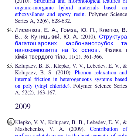
(2010).
Structural and morphological features of
organic-inorganic hybrid materials based on
ethoxysilanes and epoxy resin
. Polymer Science
Series A, 52(6), 628-632.
Лисенков, Е. А., Гомза, Ю. П., Клепко, В.
В., & Куницький, Ю. А. (2010).
Структура
багатошарових карбонанотрубок та
нанокомпозитів на їх основі
.
Фізика і
хімія твердого тіла, 11(2), 361-366.
Kolupaev, B. B., Klepko, V. V., Lebedev, E. V., &
Kolupaev, B. S. (2010).
Phonon relaxation and
internal friction in heterogeneous systems based
on poly (vinyl chloride)
.
Polymer Science Series
A, 52(2), 163-167.
20
09
Klepko, V. V., Kolupaev, B. B., Lebedev, E. V., &
Mashchenko, V. A. (2009).
Contribution of
surface rayleigh waves to the heat capacity of poly