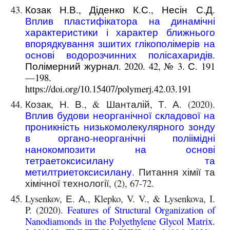
Козак Н.В., Діденко К.С., Несін С.Д.
Вплив пластифікатора на динамічні
характеристики і характер ближнього
впорядкування зшитих глікополімерів на
основі водорозчинних полісахаридів
.
Полімерний журнал. 2020. 42, № 3. С. 191
—198.
https://doi.org/10.15407/polymerj.42.03.191
Козак, Н. В., & Шанталій, Т. А. (2020).
Вплив будови неорганічної складової на
проникність низькомолекулярного зонду
в органо-неорганічні поліімідні
нанокомпозити на основі
тетраетоксисилану та
метилтриетоксисилану
. Питання хімії та
хімічної технології, (2), 67-72.
Lysenkov, Е. А., Klepko, V. V., & Lysenkova, I.
P. (2020).
Features of Structural Organization of
Nanodiamonds in the Polyethylene Glycol Matrix
.