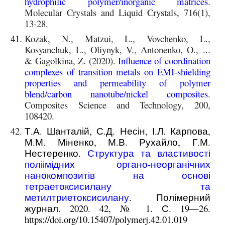
hydrophilic polymer/inorganic matrices
.
Molecular Crystals and Liquid Crystals, 716(1),
13-28.
Kozak, N., Matzui, L., Vovchenko, L.,
Kosyanchuk, L., Oliynyk, V., Antonenko, O., ...
& Gagolkina, Z. (2020).
Influence of coordination
complexes of transition metals on EMI-shielding
properties and permeability of polymer
blend/carbon nanotube/nickel composites
.
Composites Science and Technology, 200,
108420.
Т.А. Шанталій, С.Д. Несін, І.Л. Карпова,
М.М. Міненко, М.В. Рухайло, Г.М.
Нестеренко.
Структура та властивості
поліімідних органо-неорганічних
нанокомпозитів на основі
тетраетоксисилану та
метилтриетоксисилану
. Полімерний
журнал. 2020. 42, № 1. С. 19—26.
https://doi.org/10.15407/polymerj.42.01.019