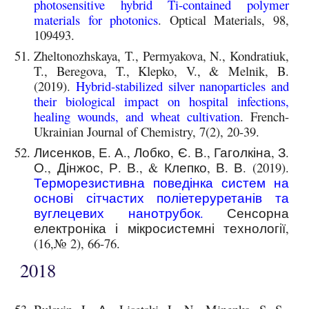
photosensitive hybrid Ti-contained polymer
materials for photonics
. Optical Materials, 98,
109493.
Zheltonozhskaya, T., Permyakova, N., Kondratiuk,
T., Beregova, T., Klepko, V., & Melnik, B.
(2019).
Hybrid-stabilized silver nanoparticles and
their biological impact on hospital infections,
healing wounds, and wheat cultivation
. French-
Ukrainian Journal of Chemistry, 7(2), 20-39.
Лисенков, Е. А., Лобко, Є. В., Гаголкіна, З.
О., Дінжос, Р. В., & Клепко, В. В. (2019).
Терморезистивна поведінка систем на
основі сітчастих поліетеруретанів та
вуглецевих нанотрубок
.
Сенсорна
електроніка і мікросистемні технології,
(16,№ 2), 66-76.
201
8