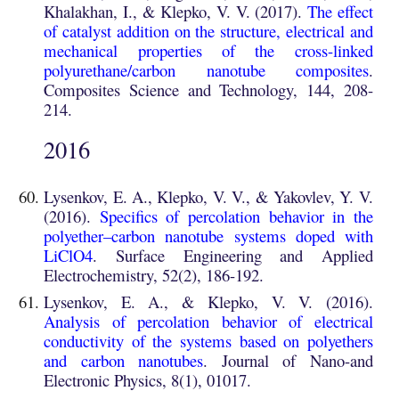
Khalakhan, I., & Klepko, V. V. (2017).
The effect
of catalyst addition on the structure, electrical and
mechanical properties of the cross-linked
polyurethane/carbon nanotube composites
.
Composites Science and Technology, 144, 208-
214.
201
6
Lysenkov, E. A., Klepko, V. V., & Yakovlev, Y. V.
(2016).
Specifics of percolation behavior in the
polyether–carbon nanotube systems doped with
LiClO4
. Surface Engineering and Applied
Electrochemistry, 52(2), 186-192.
Lysenkov, E. A., & Klepko, V. V. (2016).
Analysis of percolation behavior of electrical
conductivity of the systems based on polyethers
and carbon nanotubes
. Journal of Nano-and
Electronic Physics, 8(1), 01017.