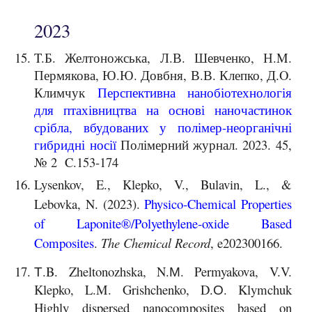
2023
T.Б. Желтоножська, Л.В. Шевченко, Н.M.
Пермякова, Ю.Ю. Довбня, В.В. Клепко, Д.O.
Климчук
Перспективна нанобіотехнологія
для птахівництва на основі наночастинок
срібла, вбудованих у полімер-неорганічні
гибридні носії
Полімерний журнал. 2023. 45,
№ 2 C.153-174
Lysenkov, E., Klepko, V., Bulavin, L., &
Lebovka, N. (2023).
Physico‐Chemical Properties
of Laponite®/Polyethylene‐oxide Based
Composites
.
The Chemical Record
, e202300166.
Т.B. Zheltonozhska, N.М. Permyakova, V.V.
Klepko, L.M. Grishchenko, D.О. Klymchuk
Highly dispersed nanocomposites based on