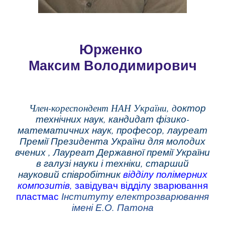
Юрженко
Максим Володимирович
Член-кореспондент НАН України, д
октор
технічних
наук, кандидат фізико-
математичних наук, профе
сор,
лауреат
Премії Президента України для молодих
вчених , Лауреат Державної премії України
в галузі науки і техніки, старший
науковий співробітник
відділу
полімерних
композитів
,
завідувач відділу зварювання
пл
астмас
Інституту електрозварювання
імені Е.О. Патона