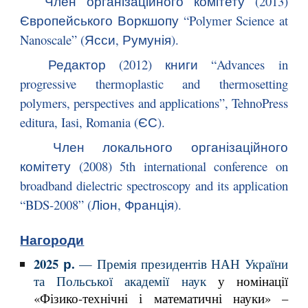
Член організаційного комітету (2013)
Європейського Воркшопу “Polymer Science at
Nanoscale” (Ясси, Румунія).
Редактор (2012) книги “Advances in
progressive thermoplastic and thermosetting
polymers, perspectives and applications”, TehnoPress
editura, Iasi, Romania (ЄС).
Член локального організаційного
комітету (2008) 5th international conference on
broadband dielectric spectroscopy and its application
“BDS-2008” (Ліон, Франція).
Нагороди
2025 р.
—
Премія президентів НАН України
та Польської академії наук
у номінації
«Фізико-технічні і математичні науки» –