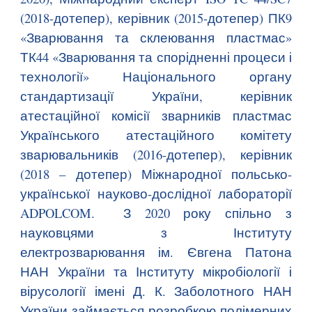
(2018-дотепер), керівник (2015-дотепер) ПК9
«Зварювання та склеювання пластмас»
ТК44 «Зварювання та спорідненні процеси і
технології» Національного органу
стандартизації України, керівник
атестаційної комісії зварників пластмас
Українського атестаційного комітету
зварювальників (2016-дотепер), керівник
(2018 – дотепер) Міжнародної польсько-
української науково-дослідної лабораторії
ADPOLCOM.
З 2020 року спільно з
науковцями з
Інституту
електрозварювання ім. Євгена Патона
НАН України
та
Інституту мікробіології і
вірусології імені Д. К. Заболотного НАН
України
займається розробкою полімерних