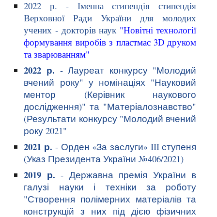
2022 р. -
Іменна стипендія с
типендія
Верховної Ради України для молодих
учених - докторів наук
"Новітні технології
формування виробів з пластмас 3D друком
та зварюванням"
2022 р.
- Лауреат конкурсу "Молодий
вчений року" у номінаціях "Науковий
ментор (Керівник наукового
дослідження)" та "Матеріалознавство"
(
Результати конкурсу "Молодий вчений
року 2021
"
2021 р.
-
Орден «За заслуги»
III ступеня
(
Указ Президента України №406/2021
)
2019 р.
- Державна премія України в
галузі науки і техніки за роботу
"Створення полімерних матеріалів та
конструкцій з них під дією фізичних