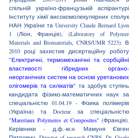
спільній україно-французькій аспірантурі
Інституту хімії високомолекулярних сполук
НАН України та University Claude Bernard Lyon
1 (Ліон, Франція), (Laboratory of Polymer
Materials and Biomaterials, CNRS/UMR 5223). В
2010 році захистив дисертаційну роботу
"Електричні, термомеханічні та сорбційні
властивості гібридних органо-
неорганічних систем на основі уретанових
олігомерів та силікатів"
та здобув ступінь
кандидата фізико-математичних наук за
спеціальністю 01.04.19 - Фізика полімерів
(Україна) та Docteur за спеціальністю
"Mareriaux Polymeres et Composites"
(Франція).
Керівники - д.ф.-м.н.
Мамуня Євген
Петрович
, Director of research CNRS, Dr. Gisele