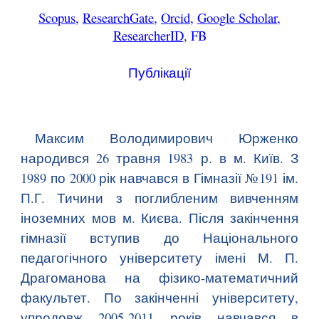
Scopus
,
ResearchGate
,
Orcid
,
Google Scholar
,
ResearcherID
,
FB
Публікації
Максим Володимирович Юрженко
народився 26 травня 1983 р. в м. Київ. З
1989 по 2000 рік навчався в Гімназії №191 ім.
П.Г. Тичини з поглибленим вивченням
іноземних мов м. Києва. Після закінчення
гімназії вступив до Національного
педагогічного університету імені М. П.
Драгоманова на фізико-математичний
факультет. По закінченні університету,
упродовж 2005-2011 років навчався в