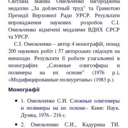
Світлана Іваніва Омельченко нагороджена
медаллю „За доблестный труд” та Грамотою
Президії Верховної Ради УРСР. Результати
впровадження наукових розробок С.І.
Омельченко відмічені медалями ВДНХ СРСР
та УРСР.
С.І. Омельченко – автор 4 монографій, понад
200 наукових робіт і 57 авторських свідоцтв на
винаходи. Результати її роботи узагальнені в
монографіях „Сложные олигоэфиры и
полимеры на их основе” (1976 р.),
«Модифицированные полиуретаны» (1983 р.).
Монографії
1. Омельченко С.И.
Сложные олигомеры
и полимеры на их основе
.
- Киев: Наук.
Думка, 1976.- 216 с.
2. Омельченко С.И., Кадурина ТИ.