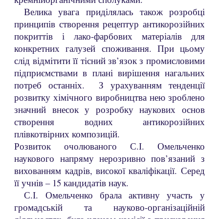
Велика увага приділялась також розробці
принципів створення рецептур антикорозійних
покриттів і лако-фарбових матеріалів для
конкретних галузей споживання. При цьому
слід відмітити її тісний зв’язок з промисловими
підприємствами в плані вирішення нагальних
потреб останніх. З урахуванням тенденції
розвитку хімічного виробництва нею зроблено
значний внесок у розробку наукових основ
створення водних антикорозійних
плівкотвірних композицій.
Розвиток очолюваного С.І. Омельченко
наукового напряму нерозривно пов’язаний з
вихованням кадрів, високої кваліфікації. Серед
її учнів – 15 кандидатів наук.
С.І. Омельченко брала активну участь у
громадській та науково-організаційній