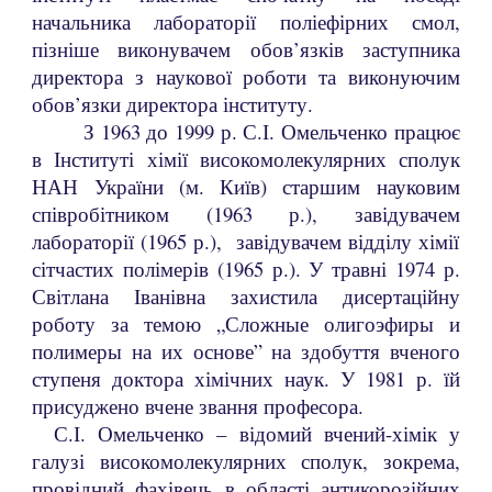
начальника лабораторії поліефірних смол,
пізніше викону
вачем
обов’язк
ів
заступника
директора з наукової роботи та виконуючим
обов’язки директора інституту.
З 1963 до 1999 р. С.І. Омельченко працює
в Інституті хімії високомолекулярних сполук
НАН України (м. Київ) старшим науковим
співробітником (1963 р.), завіду
вачем
лабораторі
ї
(1965 р.), завіду
вачем
відділ
у
хімії
сітчастих полімерів (1965 р.). У травні 1974 р.
Світлана Іванівна захистила дисертаційну
роботу за темою „Сложные олигоэфиры и
полимеры на их основе” на здобуття вченого
ступеня доктора хімічних наук. У 1981 р. їй
присуджено вчене звання професора.
С.І. Омельченко – відомий вчений-хімік у
галузі високомолекулярних сполук, зокрема,
провідний фахівець в області антикорозійних