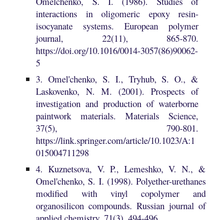
Omelchenko, S. I. (1986). Studies of
interactions in oligomeric epoxy resin-
isocyanate systems. European polymer
journal, 22(11), 865-870.
https://doi.org/10.1016/0014-3057(86)90062-
5
3. Omel'chenko, S. I., Tryhub, S. O., &
Laskovenko, N. M. (2001). Prospects of
investigation and production of waterborne
paintwork materials. Materials Science,
37(5), 790-801.
https://link.springer.com/article/10.1023/A:1
015004711298
4. Kuznetsova, V. P., Lemeshko, V. N., &
Omel'chenko, S. I. (1998). Polyether-urethanes
modified with vinyl copolymer and
organosilicon compounds. Russian journal of
applied chemistry, 71(3), 494-496.