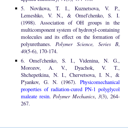
5. Novikova, T. I., Kuznetsova, V. P.,
Lemeshko, V. N., & Omel'chenko, S. I.
(1998). Association of OH groups in the
multicomponent system of hydroxyl-containing
molecules and its effect on the formation of
polyurethanes.
Polymer Science, Series B
,
40
(5-6), 170-174.
6.
Omel'chenko, S. I., Videnina, N. G.,
Morozov, A. V., Dyachok, V. T.,
Shchepetkina, N. I., Chervetsova, I. N., &
P'yankov, G. N. (1967).
Physicomechanical
properties of radiation-cured PN-1 polyglycol
maleate resin
.
Polymer Mechanics
,
3
(3), 264-
267.