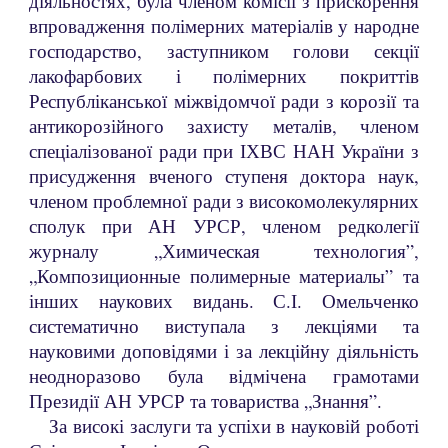
діяльностях, була членом комісії з прискорення
впровадження полімерних матеріалів у народне
господарство, заступником голови секції
лакофарбових і полімерних покриттів
Республіканської міжвідомчої ради з корозії та
антикорозійного захисту металів, членом
спеціалізованої ради при ІХВС НАН України з
присудження вченого ступеня доктора наук,
членом проблемної ради з високомолекулярних
сполук при АН УРСР, членом редколегії
журналу „Химическая технология”,
„Композиционные полимерные материалы” та
інших наукових видань. С.І. Омельченко
систематично виступала з лекціями та
науковими доповідями і за лекційну діяльність
неодноразово була відмічена грамотами
Президії АН УРСР та товариства „Знання”.
За високі заслуги та успіхи в науковій роботі