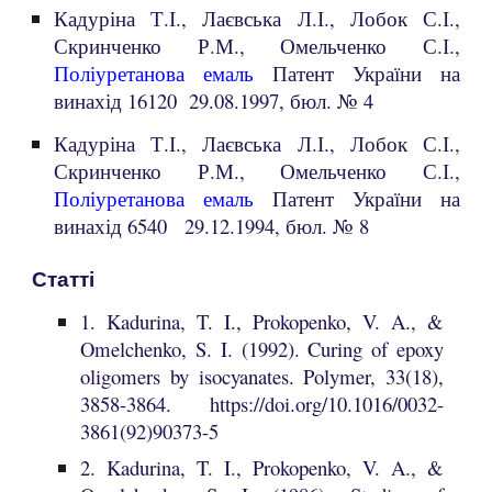
Кадуріна Т.І., Лаєвська Л.І., Лобок С.І.,
Скринченко Р.М., Омельченко С.І.,
Поліуретанова емаль
Патент України на
винахід 16120 29.08.1997, бюл. № 4
Кадуріна Т.І., Лаєвська Л.І., Лобок С.І.,
Скринченко Р.М., Омельченко С.І.,
Поліуретанова емаль
Патент України на
винахід 6540 29.12.1994, бюл. № 8
Статті
1. Kadurina, T. I., Prokopenko, V. A., &
Omelchenko, S. I. (1992). Curing of epoxy
oligomers by isocyanates. Polymer, 33(18),
3858-3864.
https://doi.org/10.1016/0032-
3861(92)90373-5
2. Kadurina, T. I., Prokopenko, V. A., &