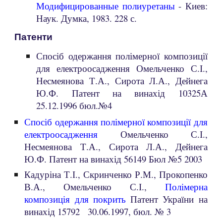
Модифицированные полиуретаны
- Киев:
Наук. Думка, 1983. 228 с.
Патенти
Спосіб одержання полімерної композиції
для електроосадження
Омельченко С.І.,
Несмеянова Т.А., Сирота Л.А., Дейнега
Ю.Ф. Патент на винахід 10325А
25.12.1996 бюл.№4
Спосіб одержання полімерної композиції для
електроосадження
Омельченко С.І.,
Несмеянова Т.А., Сирота Л.А., Дейнега
Ю.Ф. Патент на винахід 56149 Бюл №5 2003
Кадуріна Т.І., Скринченко Р.М., Прокопенко
В.А., Омельченко С.І.,
Полімерна
композиція для покрить
Патент України на
винахід 15792 30.06.1997, бюл. № 3