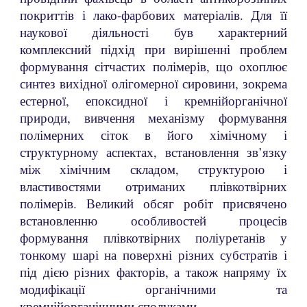
покриттів і лако-фарбових матеріалів. Для її
наукової діяльності був характерний
комплексний підхід при вирішенні проблем
формування сітчастих полімерів, що охоплює
синтез вихідної олігомерної сировини, зокрема
естерної, епоксидної і кремнійорганічної
природи, вивчення механізму формування
полімерних сіток в його хімічному і
структурному аспектах, встановлення зв’язку
між хімічним складом, структурою і
властивостями отриманих плівкотвірних
полімерів. Великий обсяг робіт присвячено
встановленню особливостей процесів
формування плівкотвірних поліуретанів у
тонкому шарі на поверхні різних субстратів і
під дією різних факторів, а також напряму їх
модифікації органічними та
кремнійорганічними сполуками.