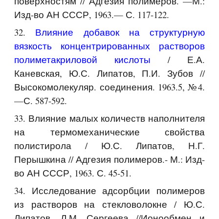
поверхностям // Адгезия полимеров. —М.:
Изд-во АН СССР, 1963.— С. 117-122.
32.
Влияние добавок на структурную
вязкость концентрированных растворов
полиметакриловой кислоты
/ Е.А.
Каневская, Ю.С. Липатов, П.И. Зубов //
Высокомолекуляр. соединения. 1963.5, №4.
—С. 587-592.
33. Влияние малых количеств наполнителя
на термомеханические свойства
полистирола / Ю.С. Липатов, Н.Г.
Перышкина // Адгезия полимеров.- М.: Изд-
во АН СССР, 1963. С. 45-51.
34. Исследование адсорбции полимеров
из растворов на стекловолокне / Ю.С.
Липатов, Л.М. Сергеева //Ионообмен и