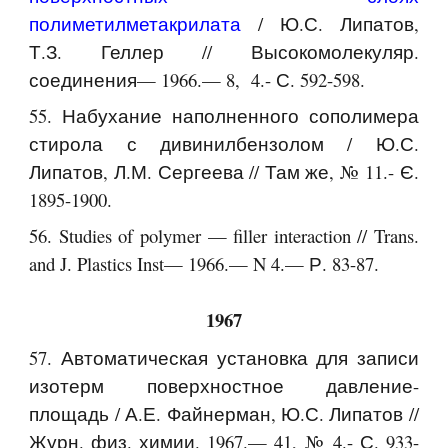
полиметилметакрилата
/ Ю.С. Липатов,
Т.З. Геллер // Высокомолекуляр.
соединения— 1966.— 8, 4.- С. 592-598.
55. Набухание наполненного сополимера
стирола с дивинилбензолом / Ю.С.
Липатов, Л.М. Сергеева // Там же, № 11.- Є.
1895-1900.
56. Studies of polymer — filler interaction // Trans.
and J. Plastics Inst— 1966.— N 4.— Р. 83-87.
1967
57. Автоматическая установка для записи
изотерм поверхностное давление-
площадь / А.Е. Файнерман, Ю.С. Липатов //
Журн. физ. химии. 1967.— 41, № 4.- С. 933-