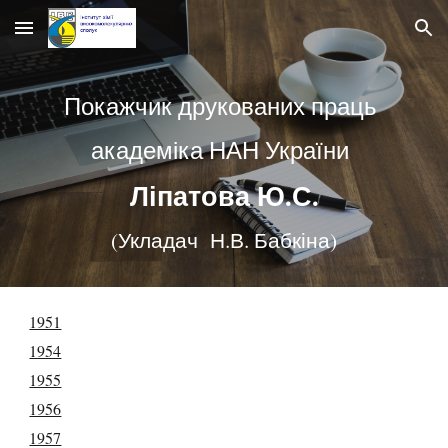
Skip to main content
Skip to navigation
Покажчик друкованих праць
академіка НАН України
Ліпатова Ю.С.
(Укладач Н.В. Бабкіна)
1951
1954
1955
1956
1957