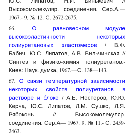
Ю.С. Липатов, Н.И. Бинькевич //
Высокомолекуляр. соединения. Сер.А.—
1967.- 9, № 12. С. 2672-2675.
66.
О равновесном модуле
высокоэластичности некоторых
полиуретановых эластомеров
/ В.Ф.
Бабич, Ю.С. Липатов, А.В. Вильчинская //
Синтез и физико-химия полиуретанов.-
Киев: Наук. думка, 1967.—С. 138—143.
67.
О связи температурной зависимости
некоторых свойств полиуретанов в
растворе и блоке
/ А.Е. Нестеров, Ю.Ю.
Керча, Ю.С. Липатов, Л.М. Сушко, Л.Я.
Рябоконь // Высокомолекуляр.
соединения. Сер.А— 1967. 9, № 11.- С. 2459-
2463.