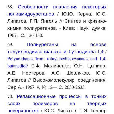
68.
Особенности плавления некоторых
полиамидоуретанов
/ Ю.Ю. Керча, Ю.С.
Липатов, Г.Я. Янголь // Синтез и физико-
химия полиуретанов. - Киев: Наук. думка,
1967.- С. 126-130.
69.
Полиуретаны на основе
толуилендиизоцианата и бутандиола-1,4
/
Polyurethanes from toluylenediisocyanates and 1,4-
butanediol
/ Б.Ф. Маличенко, О.Н. Цыпина,
А.Е. Нестеров, А.С. Шевляков, Ю.С.
Липатов // Высокомолекуляр. соединения.
Сер.А.- 1967. 9, № 12— С. 2630-2633.
70.
Релаксационные процессы в тонких
слоях полимеров на твердых
поверхностях
/ Ю.С. Липатов, Т.Э. Геллер