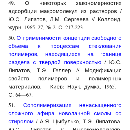
49. О некоторьх закономерностях
адсорбции макромолекул из растворов /
Ю.С. Липатов, Л.М. Сергеева // Коллоид.
журн. 1965. 27, № 2. С. 217-223.
50.
О применимости концепции свободного
объема к процессам стеклования
полимеров, находящихся на границе
раздела с твердой поверхностью
/ Ю.С.
Липатов, Т.Э. Геллер // Модификация
свойств полимеров и полимерных
материалов.— Киев: Наук. думка, 1965.—
С. 64—67.
51.
Сополимеризация ненасыщенного
сложного эфира новолачной смолы со
стиролом
/ А.Я. Цыбулько, Т.Э. Липатова,
Ю.С. Липатов // Высокомолекуляр.