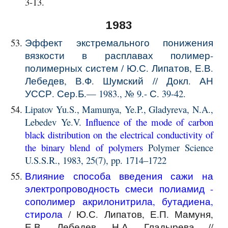
3-13.
1983
Эффект экстремального понижения
вязкости в расплавах полимер-
полимерных систем / Ю.С. Липатов, Е.В.
Лебедев, В.Ф. Шумский // Докл. АН
УССР. Сер.Б.— 1983., № 9.- С. 39-42.
Lipatov Yu.S.
, Mamunya, Ye.P., Gladyreva, N.A.,
Lebedev Ye.V.
Influence of the mode of carbon
black distribution on the electrical conductivity of
the binary blend of polymers
Polymer Science
U.S.S.R., 1983, 25(7), pp. 1714–1722
Влияние способа введения сажи на
электропроводность смеси полиамид -
сополимер акрилонитрила, бутадиена,
стирола
/ Ю.С. Липатов, Е.П. Мамуня,
Е.В. Лебедев, Н.А. Гладырева //