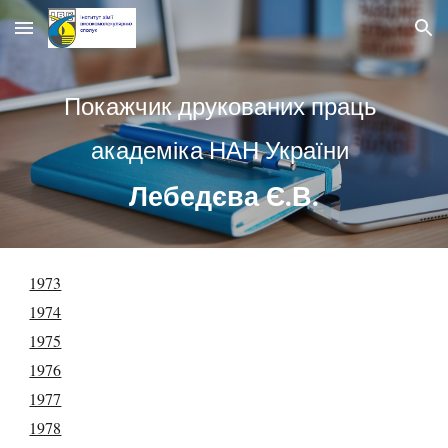
Skip to main content
Skip to navigation
Покажчик друкованих праць
академіка НАН України
Лебедєва Є.В.
1973
1974
1975
1976
1977
1978