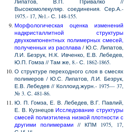
Липатов, В.П. Привалко //
Высокомолекуляр. соединения. Сер.А.-
1975.- 17, №1.- С. 148-155.
Морфологическая оценка изменений
надкристаллитной структуры
двухкомпонентных полимерных смесей,
полученных из расплава
/ Ю.С. Липатов,
Л.И. Безрук, Н.К. Ивченко, Е.В. Лебедев,
Ю.П. Гомза // Там же, 8.- С. 1862-1865.
О структуре переходного слоя в смесях
полимеров / Ю.С. Липатов, Л.И. Безрук,
Е.В. Лебедев // Коллоид.журн.- 1975— 37,
№ 3. С. 481-86.
Ю. П. Гомза, Е. В. Лебедев, В.Г. Павлий,
Е. В. Кузнецов
Исследование структуры
смесей полиэтилена низкой плотности с
другими полимерами
// КПМ 1975, 17,
С.15-18