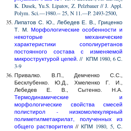
K. Dusek, Yu.S. Lipatov, Z. Pelzbauer // J. Appl.
Polym. Sci.—1980.-- 25, N 11.—P. 2493-2500,
Липатов С. Ю., Лебедев Е. В., Гриценко
Т. М.
Морфологические особенности и
некоторые механические
характеристики сополиуретанов
постоянного состава с изменяемой
микроструктурой цепей
. // КПМ 1980, 6 С.
3-9
Привалко. В.П., Демченко С.С.,
Бесклубенко. Ю.Д., Хмеленко Г. И.,
Лебедев Е. В., Сытенко. Н.А.
Термодинамические и
морфологические свойства смесей
полистирол - низкомолекулярный
полиметилметакрилат, полученных из
общего растворителя
//
КПМ 1980,
5,
С.