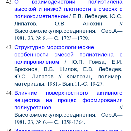
О взаимодействии полиэтилена
высокой и низкой плотности в смесях с
полиоксиметиленом
/ Е.В. Лебедев, Ю.С.
Липатов, О.В. Анохин //
Высокомолекуляр.соединения. Сер.А—
1981. 23, № 8.— С. 1723—1729.
Структурно-морфологические
особенности смесей полиэтилена с
полипропиленом
/ Ю.П, Гомза, Е.И.
Брюхнов, В.В. Шилов, Е.В. Лебедев,
Ю.С. Липатов // Композиц. полимер.
материалы. 1981.- Вып.11.-С. 19-27.
Влияние поверхностного активного
вещества на процес формирования
полиуретанов
//
Высокомолекуляр.соединения. Сер.А—
1981.
2
3, №
6
.— С. 1
358-1364
.
Исследование изменения структуры