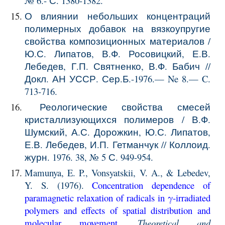
№ 6.- С. 1380-1382.
О влиянии небольших концентраций
полимерных добавок на вязкоупругие
свойства композиционных материалов /
Ю.С. Липатов, В.Ф. Росовицкий, Е.В.
Лебедев, Г.П. Святненко, В.Ф. Бабич //
Докл. АН УССР. Сер.Б.-1976.— Ne 8.— C.
713-716.
Реологические свойства смесей
кристаллизующихся полимеров / В.Ф.
Шумский, А.С. Дорожкин, Ю.С. Липатов,
Е.В. Лебедев, И.П. Гетманчук // Коллоид.
журн. 1976. 38, № 5 С. 949-954.
Mamunya, E. P., Vonsyatskii, V. A., & Lebedev,
Y. S. (1976).
Concentration dependence of
paramagnetic relaxation of radicals in γ-irradiated
polymers and effects of spatial distribution and
molecular movement
.
Theoretical and