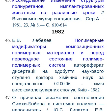
полиуретанов, имплантированных
животным на различные сроки
//
Высокомолекуляр.соединения. Сер.А—
1981. 23, №
8
.— С.
610-614
1982
Е.В. Лебедев
Полимерные
модификаторы композиционных
полимерных материалов и перед
переходное состояние полимер-
полимерных систем
автореферат
дисертації на здобуття наукового
ступеня доктора хімічних наук за
спеціальністю 02.00.06 - хімія
високомолекулярних сполук, Київ - 1982
О причинах искажения соотношения
Симхи-Бойера в системах полимер —
наполнитель / Ю.С. Липатов, Е.В.