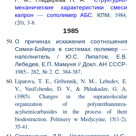
механические характеристики смеси
капрон — сополимер АБС
.
КПМ
, 1984,
(20), 3-8.
1985
О причинах искажения соотношения
Симхи-Бойера в системах полимер —
наполнитель / Ю.С. Липатов, Е.В.
Лебедев, Е.П. Мамуня // Докл. АН СССР-
1985.- 282, № 2. С. 384-387.
Lipatova, T. E., Gribennik, N. M., Lebedev, E.
V., Vasil'chenko, D. V., & Pkhakadze, G. A.
(1985). Changes in the supramolecular
organization of polyurethaneurea-
acylsemicarbasides in the process of their
biodestruction. Polimery w Medycynie, 15(1-2),
35-41.
Степаненко Л.В., Недашковская Н.С.,