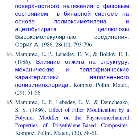
поверхностного натяжения с фазовым
состоянием в бинарной системе на
основе полиоксиметилена и
ацетобутирата целлюлозы
Высокомолекулярные соединения.
Серия А, 1986, 28(10), 793-796
Mamunya, E. P., Lebedev, E. V., & Boldov, E. I.
(1986).
Влияние отжига на структуру,
механические и теплофизические
характеристики наполненного
поливинилхлорида
. Kompoz. Polim. Mater.,
(29), 51-56.
Mamunya, E. P., Lebedev, E. V., & Demchenko,
S. S. (1986).
Effect of Filler Modification by a
Polymer Modifier on the Physicomechanical
Properties of Polyethylene-Based Composites
.
Kompoz. Polim. Mater., (30), 58-61.