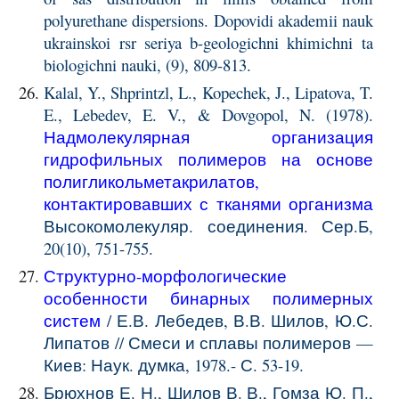
polyurethane dispersions. Dopovidi akademii nauk
ukrainskoi rsr seriya b-geologichni khimichni ta
biologichni nauki, (9), 809-813.
Kalal, Y., Shprintzl, L., Kopechek, J., Lipatova, T.
E., Lebedev, E. V., & Dovgopol, N. (1978).
Надмолекулярная организация
гидрофильных полимеров на основе
полигликольметакрилатов,
контактировавших с тканями организма
Высокомолекуляр. соединения. Сер.
Б,
20(10), 751-755.
Структурно-морфологические
особенности бинарных полимерных
систем
/ Е.В. Лебедев, В.В. Шилов, Ю.С.
Липатов // Смеси и сплавы полимеров —
Киев: Наук. думка, 1978.- С. 53-19.
Брюхнов Е. Н., Шилов В. В., Гомза Ю. П.,