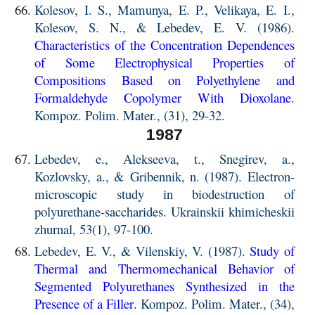
Kolesov, I. S., Mamunya, E. P., Velikaya, E. I.,
Kolesov, S. N., & Lebedev, E. V. (1986).
Characteristics of the Concentration Dependences
of Some Electrophysical Properties of
Compositions Based on Polyethylene and
Formaldehyde Copolymer With Dioxolane
.
Kompoz. Polim. Mater., (31), 29-32.
1987
Lebedev, e., Alekseeva, t., Snegirev, a.,
Kozlovsky, a., & Gribennik, n. (1987). Electron-
microscopic study in biodestruction of
polyurethane-saccharides. Ukrainskii khimicheskii
zhurnal, 53(1), 97-100.
Lebedev, E. V., & Vilenskiy, V. (1987).
Study of
Thermal and Thermomechanical Behavior of
Segmented Polyurethanes Synthesized in the
Presence of a Filler
. Kompoz. Polim. Mater., (34),