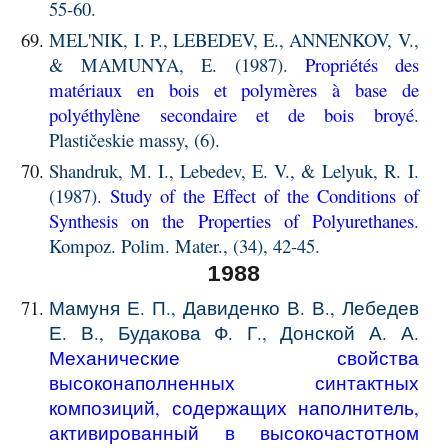
55-60.
MEL'NIK, I. P., LEBEDEV, E., ANNENKOV, V.,
& MAMUNYA, E. (1987).
Propriétés des
matériaux en bois et polymères à base de
polyéthylène secondaire et de bois broyé
.
Plastičeskie massy, (6).
Shandruk, M. I., Lebedev, E. V., & Lelyuk, R. I.
(1987).
Study of the Effect of the Conditions of
Synthesis on the Properties of Polyurethanes
.
Kompoz. Polim. Mater., (34), 42-45.
1988
Мамуня Е. П., Давиденко В. В., Лебедев
Е. В., Будакова Ф. Г., Донской А. А.
Механические свойства
высоконаполненных синтактных
композиций, содержащих наполнитель,
активированный в высокочастотном