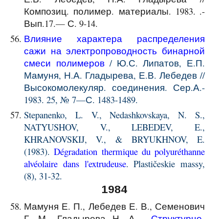
Композиц. полимер. материалы. 1983.
.-
Вып.17.— С. 9-14.
Влияние характера распределения
сажи на электропроводность бинарной
смеси полимеров
/ Ю.С. Липатов, Е.П.
Мамуня, Н.А. Гладырева, Е.В. Лебедев //
Высокомолекуляр. соединения. Сер.А.-
1983. 25, № 7—С. 1483-1489.
Stepanenko, L. V., Nedashkovskaya, N. S.,
NATYUSHOV, V., LEBEDEV, E.,
KHRANOVSKIJ, V., & BRYUKHNOV, E.
(1983).
Dégradation thermique du polyuréthanne
alvéolaire dans l'extrudeuse
. Plastičeskie massy,
(8), 31-32.
1984
Мамуня Е. П., Лебедев Е. В., Семенович
Г. М., Гладырева Н. А.
Структурно-