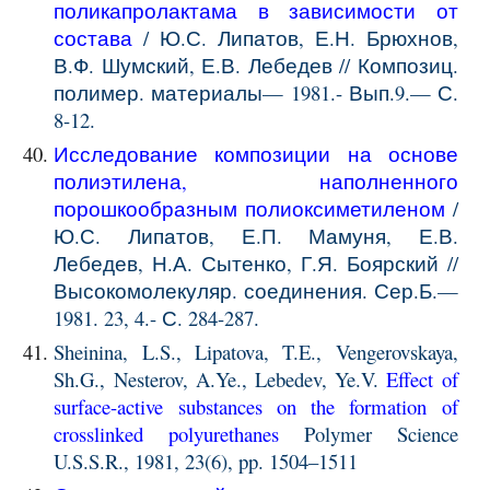
поликапролактама в зависимости от
состава
/ Ю.С. Липатов, Е.Н. Брюхнов,
В.Ф. Шумский, Е.В. Лебедев // Композиц.
полимер. материалы— 1981.- Вып.9.— С.
8-12.
Исследование композиции на основе
полиэтилена, наполненного
порошкообразным полиоксиметиленом
/
Ю.С. Липатов, Е.П. Мамуня, Е.В.
Лебедев, Н.А. Сытенко, Г.Я. Боярский //
Высокомолекуляр. соединения. Сер.Б.—
1981. 23, 4.- С. 284-287.
Sheinina, L.S.,
Lipatova, T.E.
,
Vengerovskaya,
Sh.G.
,
Nesterov, A.Ye.
,
Lebedev, Ye.V.
Effect of
surface-active substances on the formation of
crosslinked polyurethanes
Polymer Science
U.S.S.R., 1981, 23(6), pp. 1504–1511