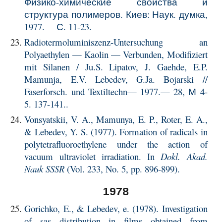
Физико-химические свойства и
структура полимеров. Киев: Наук. думка,
1977.— С. 11-23.
Radiotermoluminiszenz-Untersuchung an
Polyaethylen — Kaolin — Verbunden, Modifiziert
mit Silanen / Ju.S. Lipatov, J. Gaehde, E.P.
Mamunja, E.V. Lebedev, G.Ja. Bojarski //
Faserforsch. und Textiltechn— 1977.— 28, М 4-
5. 137-141..
Vonsyatskii, V. A., Mamunya, E. P., Roter, E. A.,
& Lebedev, Y. S. (1977). Formation of radicals in
polytetrafluoroethylene under the action of
vacuum ultraviolet irradiation. In
Dokl. Akad.
Nauk SSSR
(Vol. 233, No. 5, pp. 896-899).
1978
Gorichko, E., & Lebedev, e. (1978). Investigation
of sas distribution in films obtained from