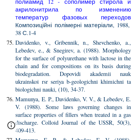
полиамид 12 - сополимер стирола и
акрилонитрила по изменению
температур фазовых переходов
Композиційні полімерні матеріали, 1988,
38 С.1-4
Davidenko, v., Gribennik, n., Shevchenko, a.,
Lebedev, e., & Snegirev, a. (1988). Morphology
for the surface of polyurethane with lactose in the
chain and for compositions on its basis during
biodegradation. Dopovidi akademii nauk
ukrainskoi rsr seriya b-geologichni khimichni ta
biologichni nauki, (10), 34-37.
Mamunya, E. P., Davidenko, V. V., & Lebedev, E.
V. (1988). Some laws governing changes in
surface properties of fillers when treated in a gas
discharge. Colloid Journal of the USSR, 50(3),
409-413.
Mamunya, E. P., & Lebedev, E. V. (1988).