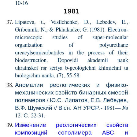
10-16
1981
Lipatova, t., Vasilchenko, D., Lebedev, E.,
Gribennik, N., & Pkhakadze, G. (1981). Electron-
microscopic studies of super-molecular
organization of polyurethane
ureacylsemicarbatides in the process of their
biodestruction. Dopovidi akademii nauk
ukrainskoi rsr seriya b-geologichni khimichni ta
biologichni nauki, (7), 55-58.
Аномалии реологических и физико-
механических свойств бинарных смесей
полимеров / Ю.С. Липатов, Е.В. Лебедев,
В.Ф. Шумский // Вісн. АН УРСР.- 1981— №
12. С. 22-31.
Изменение реологических свойств
композиций сополимера АВС и