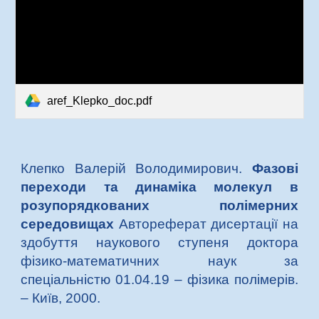
aref_Klepko_doc.pdf
Клепко Валерій Володимирович.
Фазові
переходи та динаміка молекул в
розупорядкованих полімерних
середовищах
Автореферат дисертації на
здобу
ття наукового ступеня доктора
фізико-математичних наук за
спеціальністю 01.04.19 – фізика полімерів.
– Київ, 2000.