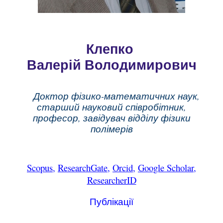
К
лепко
Валерій Володимирович
Доктор
фізико-математичних
наук,
старший науковий співробітник,
професор, завідувач відділу фізики
полімерів
Scopus
,
ResearchGate
,
Orcid
,
Google Scholar
,
ResearcherID
Публікації