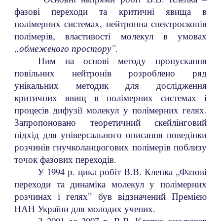
фазові переходи та критичні явища в
полімерних системах, нейтронна спектроскопія
полімерів, властивості молекул в умовах
„обмеженого простору”.
Ним на основі методу пропускання
повільних нейтронів розроблено ряд
унікальних методик для дослідження
критичних явищ в полімерних системах і
процесів дифузії молекул у полімерних гелях.
Запропоновано теоретичний скейлінговий
підхід для універсального описання поведінки
розчинів гнучколанцюгових полімерів поблизу
точок фазових переходів.
У 1994 р. цикл робіт В.В. Клепка „Фазові
переходи та динаміка молекул у полімерних
розчинах і гелях” був відзначений Премією
НАН України для молодих учених.
З 2001 до 2007 р. В.В. Клепко очолював