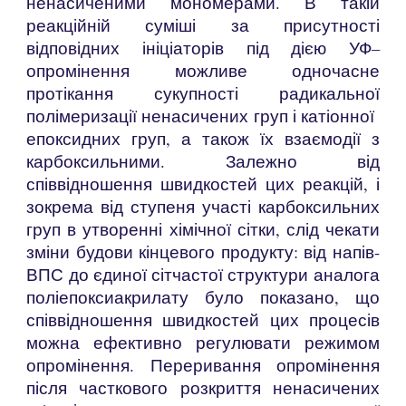
ненасиченими мономерами. В такій
реакційній суміші за присутності
відповідних ініціаторів під дією УФ–
опромінення можливе одночасне
протікання сукупності радикальної
полімеризації ненасичених груп і катіонної
епоксидних груп, а також їх взаємодії з
карбоксильними. Залежно від
співвідношення швидкостей цих реакцій, і
зокрема від ступеня участі карбоксильних
груп в утворенні хімічної сітки, слід чекати
зміни будови кінцевого продукту: від напів-
ВПС до єдиної сітчастої структури аналога
поліепоксиакрилату було показано, що
співвідношення швидкостей цих процесів
можна ефективно регулювати режимом
опромінення. Переривання опромінення
після часткового розкриття ненасичених