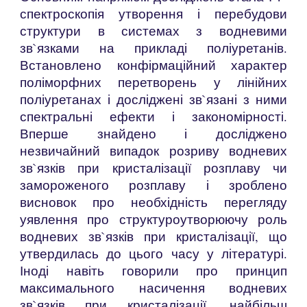
спектроскопія утворення і перебудови
структури в системах з водневими
зв`язками на прикладі поліуретанів.
Встановлено конфірмаційний характер
поліморфних перетворень у лінійних
поліуретанах і досліджені зв`язані з ними
спектральні ефекти і закономірності.
Вперше знайдено і досліджено
незвичайний випадок розриву водневих
зв`язків при кристалізації розплаву чи
замороженого розплаву і зроблено
висновок про необхідність перегляду
уявлення про структуроутворюючу роль
водневих зв`язків при кристалізації, що
утвердилась до цього часу у літературі.
Іноді навіть говорили про принцип
максимального насичення водневих
зв`язків при кристалізації, найбільш