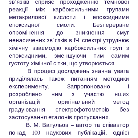
зв`язків сприяє проходженню темнової
реакції між карбоксильними групами
метакрилової кислоти і епоксидними
епоксидної смоли. Безперервне
опромінення до зникнення смуг
ненасичених зв`язків в ІЧ–спектрі утруднює
хімічну взаємодію карбоксильних груп з
епоксидними, зменшуючи тим самим
густоту хімічної сітки, що утворюється.
В процесі досліджень значна увага
приділялась також питанням методики
експерименту. Запропоновано і
розроблено ним з участю інших
організацій оригінальний метод
градуювання спектрофотометрів без
застосування еталонів пропускання.
В. М. Ватульов – автор та співавтор
понад 100 наукових публікацій, однієї