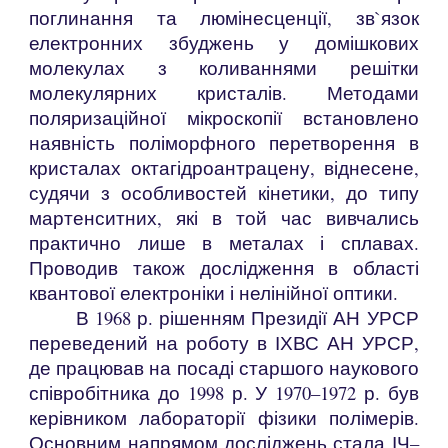
поглинання та люмінесценції, зв`язок
електронних збуджень у домішкових
молекулах з коливаннями решітки
молекулярних кристалів. Методами
поляризаційної мікроскопії встановлено
наявність поліморфного перетворення в
кристалах октагідроантрацену, віднесене,
судячи з особливостей кінетики, до типу
мартенситних, які в той час вивчались
практично лише в металах і сплавах.
Проводив також дослідження в області
квантової електроніки і нелінійної оптики.
В 1968 р. рішенням Президії АН УРСР
переведений на роботу в ІХВС АН УРСР,
де працював на посаді старшого наукового
співробітника до 1998 р. У 1970–1972 р. був
керівником лабораторії фізики полімерів.
Основним напрямом досліджень стала ІЧ–