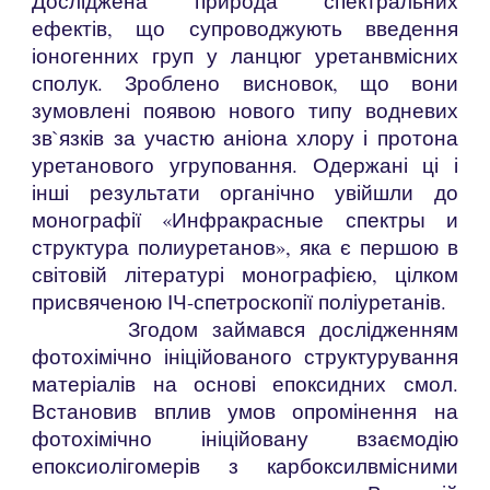
Досліджена природа спектральних
ефектів, що супроводжують введення
іоногенних груп у ланцюг уретанвмісних
сполук. Зроблено висновок, що вони
зумовлені появою нового типу водневих
зв`язків за участю аніона хлору і протона
уретанового угруповання. Одержані ці і
інші результати органічно увійшли до
монографії «Инфракрасные спектры и
структура полиуретанов», яка є першою в
світовій літературі монографією, цілком
присвяченою ІЧ-спетроскопії поліуретанів.
Згодом займався дослідженням
фотохімічно ініційованого структурування
матеріалів на основі епоксидних смол.
Встановив вплив умов опромінення на
фотохімічно ініційовану взаємодію
епоксиолігомерів з карбоксилвмісними