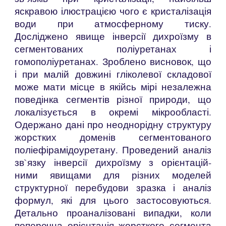
яскравою ілюстрацією чого є кристалізація
води при атмосферному тиску.
Досліджено явище інверсії дихроїзму в
сегментованих поліуретанах і
гомополіуретанах. Зроблено висновок, що
і при малій довжині гліколевої складової
може мати місце в якійсь мірі незалежна
поведінка сегментів різної природи, що
локалізується в окремі мікрообласті.
Одержано дані про неоднорідну структуру
жорстких доменів сегментованого
поліефірамідоуретану. Проведений аналіз
зв`язку інверсії дихроїзму з орієнтацій-
ними явищами для різних моделей
структурної перебудови зразка і аналіз
формул, які для цього застосовуються.
Детально проаналізовані випадки, коли
поперечна орієнтація жорсткого сегмента