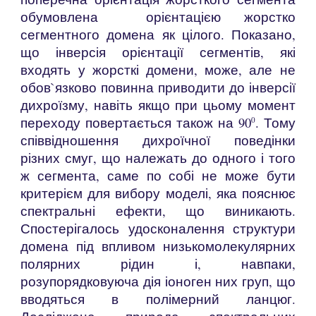
обумовлена орієнтацією жорстко
сегментного домена як цілого. Показано,
що інверсія орієнтації сегментів, які
входять у жорсткі домени, може, але не
обов`язково повинна приводити до інверсії
дихроїзму, навіть якщо при цьому момент
переходу повертається також на 90
. Тому
0
співвідношення дихроїчної поведінки
різних смуг, що належать до одного і того
ж сегмента, саме по собі не може бути
критерієм для вибору моделі, яка пояснює
спектральні ефекти, що виникають.
Спостерігалось удосконалення структури
домена під впливом низькомолекулярних
полярних рідин і, навпаки,
розупорядковуюча дія іоноген них груп, що
вводяться в полімерний ланцюг.