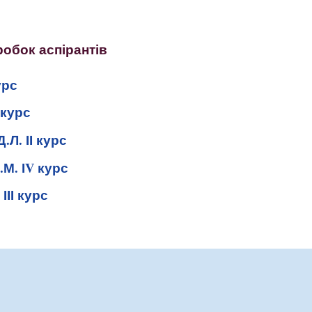
ip to main content
Skip to navigat
обок аспірантів
урс
І курс
Л. ІІ курс
М. ІV курс
ІІІ курс