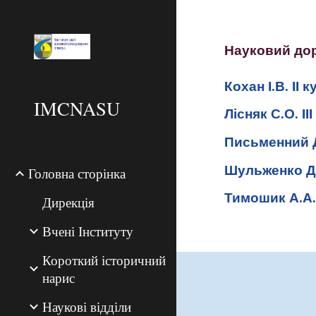
Sk
Науковий дор
Кохан І.В. ІІ к
IMCNASU
Лісняк С.О. ІІ
Письменний Д.
Шульженко Д.
Головна сторінка
Тимошик А.А. 
Дирекція
Вчені Інституту
Короткий історичний
нарис
Наукові відділи