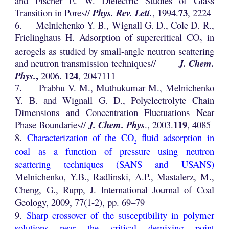
and Fischer E. W. Dielectric Studies of Glass
73
Transition in Pores//
Phys. Rev. Lett.
, 1994.
, 2224
6.
Melnichenko Y. B., Wignall G. D., Cole D. R.,
Frielinghaus H. Adsorption of supercritical CO
in
2
aerogels as studied by small-angle neutron scattering
and neutron transmission techniques//
J. Chem.
,
124
Phys.
2006.
, 2047111
7. Prabhu V. M., Muthukumar M., Melnichenko
Y. B. and Wignall G. D., Polyelectrolyte Chain
Dimensions and Concentration Fluctuations Near
119
Phase Boundaries//
J. Chem. Phys
., 2003.
, 4085
8.
Characterization of the CO
fluid adsorption in
2
coal as a function of pressure using neutron
scattering techniques (SANS and USANS)
Melnichenko, Y.B.,
Radlinski,
A.P.
, Mastalerz, M.,
Cheng, G., Rupp, J. International Journal of Coal
Geology, 2009, 77(1-2), pp. 69–79
9.
Sharp crossover of the susceptibility in polymer
solutions near the critical demixing point