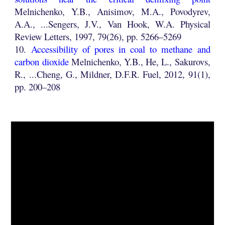
Melnichenko, Y.B., Anisimov, M.A., Povodyrev,
A.A., ...Sengers, J.V., Van Hook, W.A. Physical
Review Letters, 1997, 79(26), pp. 5266–5269
10.
Accessibility of pores in coal to methane and
carbon dioxide
Melnichenko, Y.B.,
He, L.
, Sakurovs,
R., ...Cheng, G., Mildner, D.F.R. Fuel, 2012, 91(1),
pp. 200–208