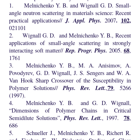
1. Melnichenko Y. B. and Wignall G. D. Small-
angle neutron scattering in materials science: Recent
.
102
,
practical applications//
J. Appl. Phys.
2007
021101
2. Wignall G. D. and Melnichenko Y. B., Recent
applications of small-angle scattering in strongly
68
interacting soft matter//
Rep. Progr. Phys.
2005.
,
1761
3.
Melnichenko Y. B., M. A. Anisimov, A.
Povodyrev, G. D. Wignall, J. S. Sengers and W. A.
Van Hook Sharp Crossover of the Susceptibility in
79
Polymer Solutions//
Phys. Rev. Lett.
,
, 5266
(1997).
4.
Melnichenko Y. B. and G. D. Wignall,
“Dimensions of Polymer Chains in Critical
78
Semidilute Solutions”,
Phys. Rev. Lett.
, 1997.
,
686
5. Schueller J., Melnichenko Y. B., Richert R.