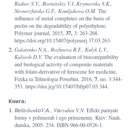
Riabov S.V., Bortnitskiy V.I.,Krymovska S.K.,
Nevnerzhitska G.F., Komljakova O.M.
The
influence of metal complexes on the basis of
pectin on the degradability of polyethylene.
37,
Polymer journal, 2015,
3: 263-268.
https://doi.org/10.15407/polymerj.37.03.263.
Galatenko N.A., Rozhnova R.F., Kulyk L.V.,
Kulyesh D.V.
The evaluation of biocompatibility
and biological activity of composite materials
with folate-derivative of ferrocene for medicine,
7
Fizika ta Tehnologia Poverhni, 2016,
, no. 3:344-
353. https://doi.jrg/10.15407/hftp07.03.344.
Книга:
BеlоshenkоV.А., Vаryuhin V.N.
Effekt pamyati
formy v polimerah i ego primenenie. Kiev: Nauk.
dumka, 2005: 234. ISBN 966-00-0526-1.