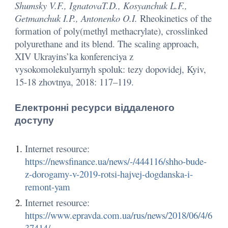
Shumsky V.F., IgnatovaT.D., Kosyanchuk L.F.,
Getmanchuk I.P., Antonenko O.I.
Rheokinetics of the
formation of poly(methyl methacrylate), crosslinked
polyurethane and its blend. The scaling approach,
XIV Ukrayins’ka konferenciya z
vysokomolekulyarnyh spoluk: tezy dopovidej, Kyiv,
15-18 zhovtnya, 2018: 117–119.
Електронні ресурси віддаленого
доступу
Internet resource:
https://newsfinance.ua/news/-/444116/shho-bude-
z-dorogamy-v-2019-rotsi-hajvej-dogdanska-i-
remont-yam
Internet resource:
https://www.epravda.com.ua/rus/news/2018/06/4/6
37414/