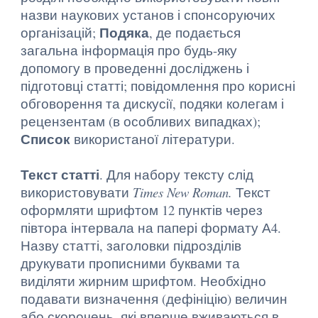
назви наукових установ і спонсоруючих
Подяка
організацій;
, де подається
загальна інформація про будь-яку
допомогу в проведенні досліджень і
підготовці статті; повідомлення про корисні
обговорення та дискусії, подяки колегам і
рецензентам (в особливих випадках);
Список
використаної літератури.
Текст статті
. Для набору тексту слід
використовувати
Times New Roman.
Текст
оформляти шрифтом 12 пунктів через
півтора інтервала на папері формату А4.
Назву статті, заголовки підрозділів
друкувати прописними буквами та
виділяти жирним шрифтом. Необхідно
подавати визначення (дефініцію) величин
або скорочень, які вперше вживаються в