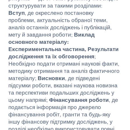
структурувати за такими розділами:
Вступ
, де окреслено постановку
проблеми, актуальність обраної теми,
аналіз останніх досліджень і публікацій,
Виклад
мету й завдання роботи;
основного матеріалу:
Експериментальна частина, Результати
дослідження та їх обговорення
;
Необхідно подати отримані наукові факти,
методику отримання та аналіз фактичного
Висновки
матеріалу;
, де підведені
підсумки роботи, вказані наукова новизна
та перспективи подальших досліджень у
Фінансування роботи
цьому напрямі;
, де
подається інформація про джерело
фінансування робіт, гранти та будь-яку
іншу фінансову підтримку досліджень, у
розділі необхідно використовувати повні