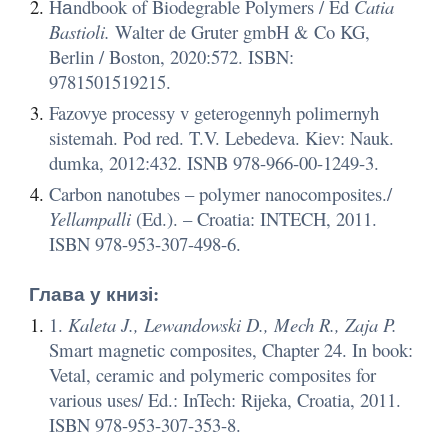
Hаndbook of Biodegrable Polymers / Ed
Catia
Bastioli.
Walter de Gruter gmbH & Co KG,
Berlin / Boston, 2020:572. ISBN:
9781501519215.
Fazovye processy v geterogennyh polimernyh
sistemah. Pod red. T.V. Lebedeva. Kiev: Nauk.
dumka, 2012:432. ISNB 978-966-00-1249-3.
Carbon nanotubes – polymer nanocomposites./
Yellampalli
(Ed.). – Croatia: INTECH, 2011.
ISBN 978-953-307-498-6.
Глава
у
книзі:
1.
Kaleta J., Lewandowski D., Mech R., Zaja P.
Smart magnetic composites, Chapter 24. In book:
Vetal, ceramic and polymeric composites for
various uses/ Ed.: InTech: Rijeka, Croatia, 2011.
ISBN 978-953-307-353-8.