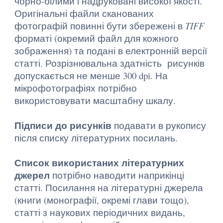
чорно-білими і надруковані високої якості.
Оригінальні файли сканованих
фотографій повинні бути збережені в
TIFF
форматі (окремий файл для кожного
зображення) та подані в електронній версії
статті. Розрізнювальна здатність рисунків
допускається не менше 300 dpi. На
мікрофотографіях потрібно
використовувати масштабну шкалу.
Підписи до рисунків
подавати в рукопису
після списку літературних посилань.
Список використаних літературних
джерел
потрібно наводити наприкінці
статті. Посилання на літературні джерела
(книги (монографії, окремі глави тощо),
статті з наукових періодичних видань,