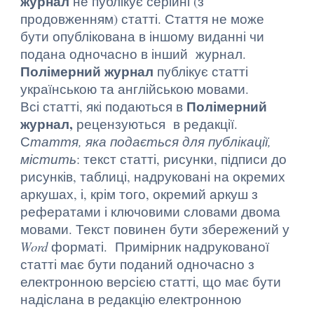
журнал
не публікує серійні (з
продовженням) статті. Стаття не може
бути опублікована в іншому виданні чи
подана одночасно в інший журнал.
Полімерний журнал
публікує статті
українською та англійською мовами.
Полімерний
Всі статті, які подаються в
журнал,
рецензуються в редакції.
С
таття, яка подається для публікації,
містить
: текст статті, рисунки, підписи до
рисунків, таблиці, надруковані на окремих
аркушах, і, крім того, окремий аркуш з
рефератами і ключовими словами двома
мовами. Текст повинен бути збережений у
Word
форматі. Примірник надрукованої
статті має бути поданий одночасно з
електронною версією статті, що має бути
надіслана в редакцію електронною