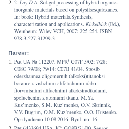
2.
Lay D.A.
Sol-gel processing of hybrid organic-
inorganic materials based on polysilsesquioxanes.
In: book: Hybrid materials.Synthesis,
characterization and applications.
Kickelbick
(Ed.),
Weinheim: Wiley-VCH, 2007: 225-254. ISBN
978-3-527-31299-3.
Патент:
Pаt UA № 112207. МPК
G07F 5/02; 7/28;
8
C08G 79/08; 79/14: C07B 41/04. Sposib
oderzhannea oligomernih (alkoksi)titanoksi
boraniv z vishchimi alifatichnimi i/abo
ftorvmisnimi alifachnimi alkoksiradikalami,
spoluchenim z atomami titanu. M.Ya.
Kuz’menko, S.M. Kuz’menko, O.V. Skrinnik,
V.V. Bugrim, O.M. Kuz’menko, O.O. Hristenko.
Oprilyudneno 10.08.2016. Byul. no. 16.
Pаt 6433694 USA. IC
GO8B/21/00. Sensor
7