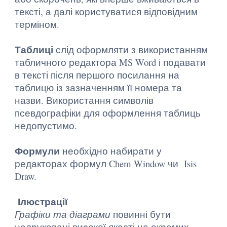
тексті, а далі користуватися відповідним
терміном.
Таблиці
слід оформляти з використанням
табличного редактора MS Word і подавати
в тексті після першого посилання на
таблицю із зазначенням її номера та
назви. Використання символів
псевдографіки для оформлення таблиць
недопустимо.
Формули
необхідно набирати у
редакторах формул Chem Window чи Isis
Draw.
Ілюстрації
Графіки та діаграми
повинні бути
надруковані високої якості на окремих