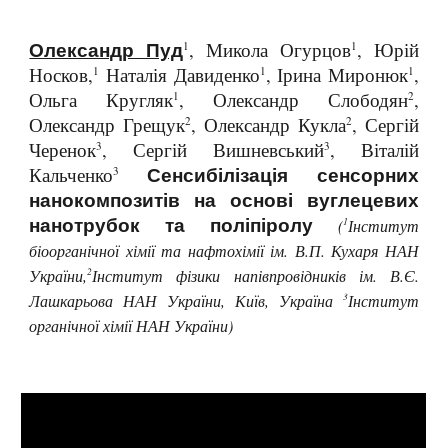
Олександр Пуд
, Микола Огурцов
, Юрій
1
1
Носков,
Наталія Давиденко
, Ірина Миронюк
,
1
1
1
Ольга Кругляк
, Олександр Слободян
,
1
2
Олександр Грещук
, Олександр Кукла
, Сергій
2
2
Черенок
, Сергій Вишневський
, Віталій
3
3
Сенсибілізація сенсорних
Кальченко
3
нанокомпозитів на основі вуглецевих
нанотрубок та поліпіролу
1
(
Інститут
біоорганічної хімії та нафтохімії ім. В.П. Кухаря НАН
2
України,
Інститут фізики напівпровідників ім. В.Є.
3
Лашкарьова НАН України, Київ, Україна
Інститут
органічної хімії НАН України)