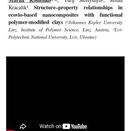
Structure–property relationships in
Kracalik¹
ecovio-based nanocomposites with functional
polymer-modified clays
(¹Johannes Kepler University
Linz, Institute of Polymer Science, Linz, Austria, ²Lviv
Polytechnic National University, Lviv, Ukraine)