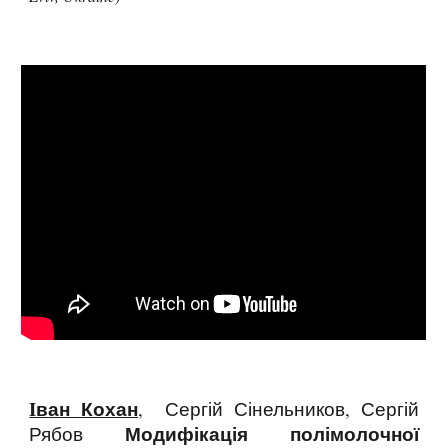
Iв
ан Кохан
, Сергій Сінельников, Сергій
Модифікація полімолочної
Рябов