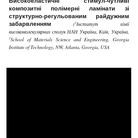
Високоеластичні стимул-чутливі
композитні полімерні ламінати зі
структурно-регульованим райдужним
забарвленням
1
(
Інститут хімії
високомолекулярних сполук НАН України, Київ, Україна,
2
School of Materials Science and Engineering, Georgia
Institute of Technology, NW, Atlanta, Georgia, USA