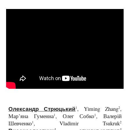
Олександр Стрюцький
, Yiming Zhang
,
1
2
Мар’яна Гуменна
, Олег Собко
, Валерій
1
1
Шевченко
, Vladimir Tsukruk
1
2