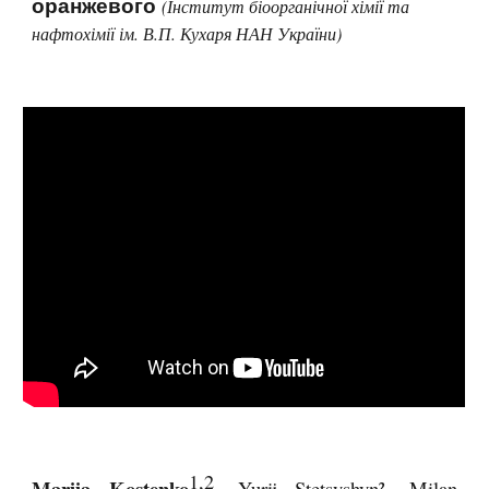
оранжевого
(Інститут біоорганічної хімії та
нафтохімії ім. В.П. Кухаря НАН України)
1,2
Mariia Kostenko
, Yurij Stetsyshyn², Milan