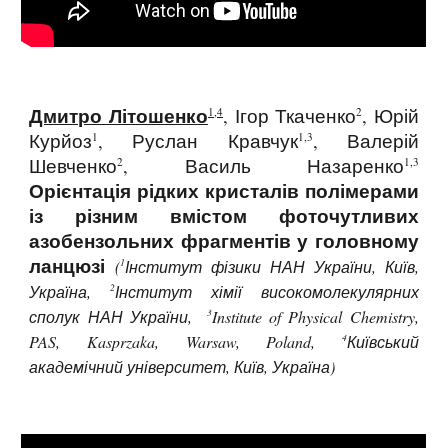
Дмитро Літошенко
, Ігор Ткаченко
, Юрій
1,4
2
Курйоз
, Руслан Кравчук
, Валерій
1
1,3
Шевченко
, Василь Назаренко
2
1,3
Орієнтація рідких кристалів полімерами
із різним вмістом фоточутливих
азобензольних фрагментів у головному
ланцюзі
1
(
Інститут фізики НАН України, Київ,
2
Україна,
Інститут хімії високомолекулярних
3
сполук НАН України,
Institute of Physical Chemistry,
4
PAS, Kasprzaka, Warsaw, Poland,
Київський
академічний університет, Київ, Україна)