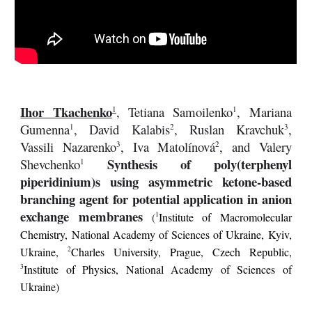
Ihor Tkachenko
, Tetiana Samoilenko
, Mariana
1
1
Gumenna
, David Kalabis
, Ruslan Kravchuk
,
1
2
3
Vassili Nazarenko
, Iva Matolínová
, and Valery
3
2
Synthesis of poly(terphenyl
Shevchenko
1
piperidinium)s using asymmetric ketone-based
branching agent for potential application in anion
exchange membranes
1
(
Institute of Macromolecular
Chemistry, National Academy of Sciences of Ukraine, Kyiv,
2
Ukraine,
Charles University, Prague, Czech Republic,
3
Institute of Physics, National Academy of Sciences of
Ukraine)