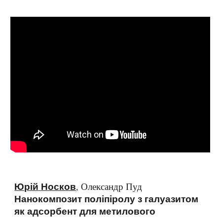
Юрій
Носков
, Олександр Пуд
Нанокомпозит поліпіролу з галуазитом
як адсорбент для метилового