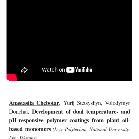
Anastasiia Chebotar
, Yurij Stetsyshyn, Volodymyr
Development of dual temperature- and
Donchak
pH-responsive polymer coatings from plant oil-
based monomers
(Lviv Polytechnic National University,
Lviv, Ukraine)