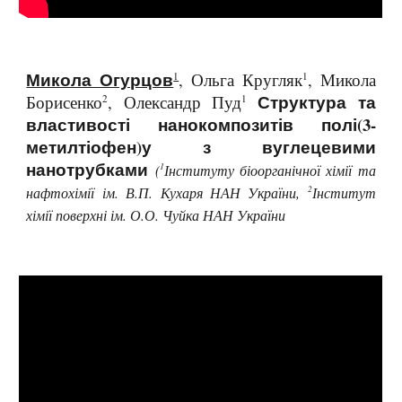
Микола Огурцов
, Ольга Кругляк
, Микола
1
1
Структура та
Борисенко
, Олександр Пуд
2
1
властивості нанокомпозитів полі(3-
метилтіофен)у з вуглецевими
нанотрубками
1
(
Інституту біоорганічної хімії та
2
нафтохімії ім. В.П. Кухаря НАН України,
Інститут
хімії поверхні ім. О.О. Чуйка НАН України