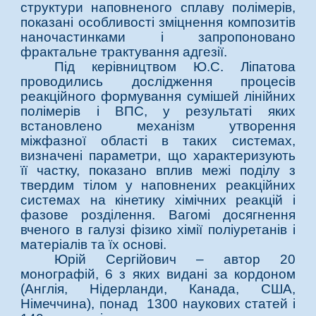
структури наповненого сплаву полімерів,
показані особливості зміцнення композитів
наночастинками і запропоновано
фрактальне трактування адгезії.
Під керівництвом Ю.С. Ліпатова
проводились дослідження процесів
реакційного формування сумішей лінійних
полімерів і ВПС, у результаті яких
встановлено механізм утворення
міжфазної області в таких системах,
визначені параметри, що характеризують
її частку, показано вплив межі поділу з
твердим тілом у наповнених реакційних
системах на кінетику хімічних реакцій і
фазове розділення. Вагомі досягнення
вченого в галузі фізико хімії поліуретанів і
матеріалів та їх основі.
Юрій Сергійович – автор 20
монографій, 6 з яких видані за кордоном
(Англія, Нідерланди, Канада, США,
Німеччина), понад 1300 наукових статей і