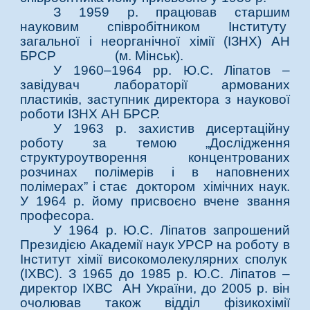
З 1959 р. працював старшим
науковим співробітником Інституту
загальної і неорганічної хімії (ІЗНХ) АН
БРСР (м. Мінськ).
У 1960–1964 рр. Ю.С. Ліпатов –
завідувач лабораторії армованих
пластиків, заступник директора з наукової
роботи ІЗНХ АН БРСР.
У 1963 р. захистив дисертаційну
роботу за темою „Дослідження
структуроутворення концентрованих
розчинах полімерів і в наповнених
полімерах” і стає доктором хімічних наук.
У 1964 р. йому присвоєно вчене звання
професора.
У 1964 р. Ю.С. Ліпатов запрошений
Президією Академії наук УРСР на роботу в
Інститут хімії високомолекулярних сполук
(ІХВС). З 1965 до 1985 р. Ю.С. Ліпатов –
директор ІХВС АН України, до 2005 р. він
очолював також відділ фізикохімії