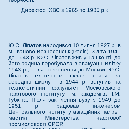
Д
иректор ІХВС з 19
6
5 по
1985
рік
Ю
.С. Ліпатов народився 10 липня 1927 р. в
м. Іваново-Вознесенськ (Росія). З літа 1941
до 1943 р. Ю.С. Ліпатов жив у Ташкенті, де
його родина перебувала в евакуації. Влітку
1943 р., після повернення до Москви, Ю.С.
Ліпатов екстерном склав іспити за
середню школу і в 1944 р. вступив на
технологічний факультет Московського
нафтового інституту ім. академіка І.М.
Губкіна. Після закінчення вузу з 1949 до
1951 р. працював інженером
Центрального інституту авіаційних палив і
мастил Міністерства нафтової
промисловості СРСР.