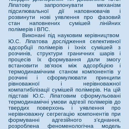
Ліпатову запропонувати механізм
підсилювальної дії наповнювачів і
розвинути нові уявлення про фазовий
стан наповнених сумішей лінійних
полімерів і ВПС.
Виконані під науковим керівництвом
Ю.С. Ліпатова дослідження селективної
адсорбції полімерів і їхніх сумішей з
розчинів, структури граничних шарів і
процесів їх формування дали змогу
встановити зв’язок між адсорбцією і
термодинамічним станом компонентів у
розчині і сформулювати принципи
рівноважної і нерівноважної
компатибілізації сумішей полімерів. На цій
підставі Ю.С. Ліпатовим сформульовані
термодинамічні умови адгезії полімерів до
твердих поверхонь і уявлення про
нерівноважну сегрегацію компонентів при
формуванні адгезійного з’єднання,
розроблена феноменологічна модель