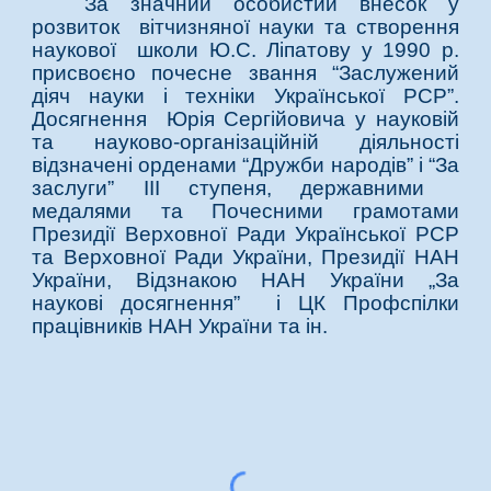
За значний особистий внесок у
розвиток вітчизняної науки та створення
наукової школи Ю.С. Ліпатову у 1990 р.
присвоєно почесне звання “Заслужений
діяч науки і техніки Української РСР”.
Досягнення Юрія Сергійовича у науковій
та науково-організаційній діяльності
відзначені орденами “Дружби народів” і “За
заслуги” III ступеня, державними
медалями та Почесними грамотами
Президії Верховної Ради Української РСР
та Верховної Ради України, Президії НАН
України, Відзнакою НАН України „За
наукові досягнення” і ЦК Профспілки
працівників НАН України та ін.