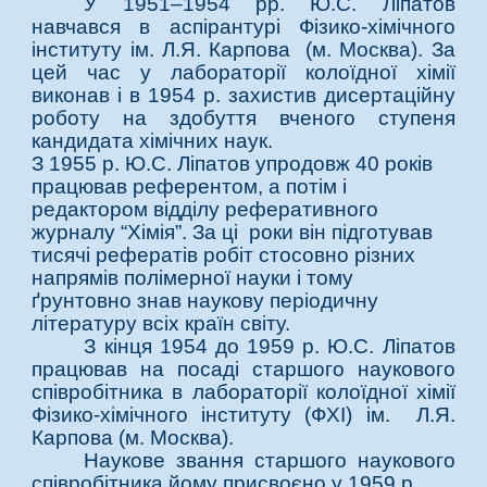
У 1951–1954 рр. Ю.С. Ліпатов
навчався в аспірантурі Фізико-хімічного
інституту ім. Л.Я. Карпова (м. Москва). За
цей час у лабораторії колоїдної хімії
виконав і в 1954 р. захистив дисертаційну
роботу на здобуття вченого ступеня
кандидата хімічних наук.
З 1955 р. Ю.С. Ліпатов упродовж 40 років
працював референтом, а потім і
редактором відділу реферативного
журналу “Хімія”. За ці роки він підготував
тисячі рефератів робіт стосовно різних
напрямів полімерної науки і тому
ґрунтовно знав наукову періодичну
літературу всіх країн світу.
З кінця 1954 до 1959 р. Ю.С. Ліпатов
працював на посаді старшого наукового
співробітника в лабораторії колоїдної хімії
Фізико-хімічного інституту (ФХІ) ім. Л.Я.
Карпова (м. Москва).
Наукове звання старшого наукового
співробітника йому присвоєно у 1959 р.