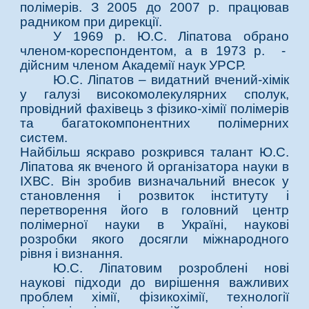
полімерів. З 2005 до 2007 р. працював
радником при дирекції.
У 1969 р. Ю.С. Ліпатова обрано
членом-кореспондентом, а в 1973 р. -
дійсним членом Академії наук УРСР.
Ю.С. Ліпатов – видатний вчений-хімік
у галузі високомолекулярних сполук,
провідний фахівець з фізико-хімії полімерів
та багатокомпонентних полімерних
систем.
Найбільш яскраво розкрився талант Ю.С.
Ліпатова як вченого й організатора науки в
ІХВС. Він зробив визначальний внесок у
становлення і розвиток інституту і
перетворення його в головний центр
полімерної науки в Україні, наукові
розробки якого досягли міжнародного
рівня і визнання.
Ю.С. Ліпатовим розроблені нові
наукові підходи до вирішення важливих
проблем хімії, фізикохімії, технології