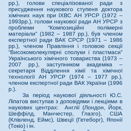
рр.), голови спеціалізованої ради з
присудження наукового ступеня доктора
хімічних наук при ІХВС АН УРСР (1972 –
1993рр.), голови наукової ради АН УРСР з
проблеми “Композиційні полімерні
матеріали” (1982 – 1987 рр.), був членом
експертної ради ВАК СРСР (1971 – 1986
рр.), членом Правління і головою секції
“Високомолекулярні сполуки і пластмаси”
Українського хімічного товариства (1973 –
2007 рр.), заступником академіка –
секретаря Відділення хімії та хімічної
технології АН УРСР (1974 – 1977 рр.),
членом експертної ради ВАК України (1996
р.).
За період наукової діяльності Ю.С.
Ліпатов виступав з доповідями і лекціями в
наукових центрах: Англії (Лондон, Йорк,
Шеффілд, Манчестер, Глазго), США
(Клівленд, Еймс), Швеції (Гетеборг), Японії
(Токіо) і ін.