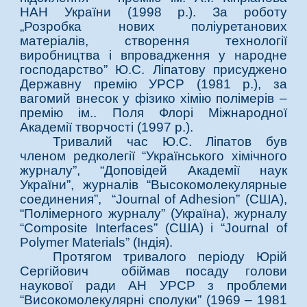
НАН України (1998 р.). За роботу
„Розробка нових поліуретанових
матеріалів, створення технології
виробництва і впровадження у народне
господарство” Ю.С. Ліпатову присуджено
Державну премію УРСР (1981 р.), за
вагомий внесок у фізико хімію полімерів –
премію ім.. Поля Флорі Міжнародної
Академії творчості (1997 р.).
Тривалий час Ю.С. Ліпатов був
членом редколегії “Українського хімічного
журналу”, “Доповідей Академії наук
України”, журналів “Высокомолекулярные
соединения”, “Journal of Adhesion” (США),
“Полімерного журналу” (Україна), журналу
“Composite Interfaces” (США) і “Journal of
Polymer Materials” (Індія).
Протягом тривалого періоду Юрій
Сергійович обіймав посаду голови
наукової ради АН УРСР з проблеми
“Високомолекулярні сполуки” (1969 – 1981