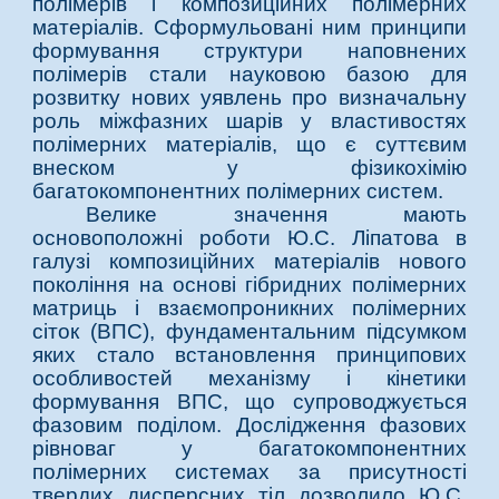
полімерів і композиційних полімерних
матеріалів. Сформульовані ним принципи
формування структури наповнених
полімерів стали науковою базою для
розвитку нових уявлень про визначальну
роль міжфазних шарів у властивостях
полімерних матеріалів, що є суттєвим
внеском у фізикохімію
багатокомпонентних полімерних систем.
Велике значення мають
основоположні роботи Ю.С. Ліпатова в
галузі композиційних матеріалів нового
покоління на основі гібридних полімерних
матриць і взаємопроникних полімерних
сіток (ВПС), фундаментальним підсумком
яких стало встановлення принципових
особливостей механізму і кінетики
формування ВПС, що супроводжується
фазовим поділом. Дослідження фазових
рівноваг у багатокомпонентних
полімерних системах за присутності
твердих дисперсних тіл дозволило Ю.С.