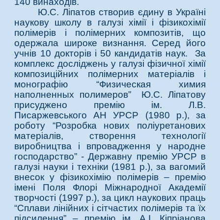
140 винаходів.
Ю.С. Ліпатов створив єдину в Україні
наукову школу в галузі хімії і фізикохімії
полімерів і полімерних композитів, що
одержала широке визнання. Серед його
учнів 10 докторів і 50 кандидатів наук.
З
а
комплекс досліджень у галузі фізичної хімії
композиційних полімерних матеріалів і
монографію “Физическая химия
наполненных полимеров” Ю.С. Ліпатову
присуджено премію ім. Л.В.
Писаржевського АН УРСР (1980 р.), за
роботу “Розробка нових поліуретанових
матеріалів, створення технології
виробництва і впровадження у народне
господарство” - Державну премію УРСР в
галузі науки і техніки (1981 р.), за вагомий
внесок у фізикохімію полімерів – премію
імені Поля Флорі Міжнародної Академії
творчості (1997 р.), за цикл наукових праць
“Сплави лінійних і сітчастих полімерів та їх
підсилення” – премію ім. А.І. Кіпріанова