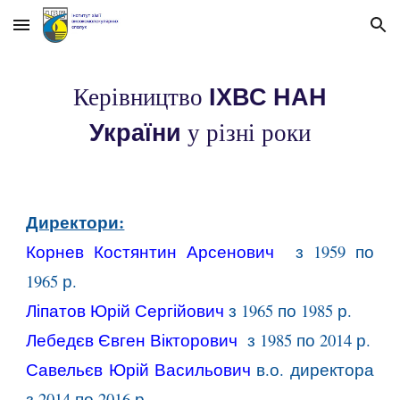
Skip to main content
Skip to navigation
ІХВС НАН
Керівництво
України
у різні роки
Директори:
Корнев Костянтин Арсенович
з
1959 по
1965 р.
Ліпатов Юрій Сергійович
з 1965 по 1985 р.
Лебедєв Євген Вікторович
з 1985 по 2014 р.
Савельєв Юрій Васильович
в.о.
директора
з 2014 по 2016 р.