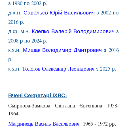
з
1980
по
2002 р.
д.х.н.
Савельєв Юрій
Васильович
з
2002
по
2016 р.
д.ф.-м.н.
Клепко Валерій
Володимирович
з
2008
р
по 2024 р.
к.
х
.н.
Мишак Володимир
Дмитрович
з 2016
р.
к.
х
.н.
Толстов Олександр Леонідович
з 20
25
р.
Вчені Секретарі ІХВС:
Смірнова-Замкова Світлана Євгенівна 1958-
1964
Магдинець Василь Васильович
1965 - 1972 рр.