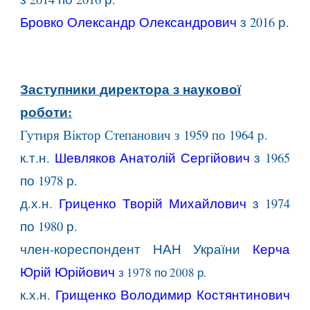
Бровко Олександр Олександрович
з 2016 р.
Заступники директора з наукової
роботи:
Гутиря Віктор Степанович з 1959 по 1964 р.
к.т.н.
Шевляков Анатолій
Сергійович
з
1965
по
1978 р.
д.х.н.
Гриценко Творій
Михай
л
ович
з
1974
по
1980
р.
член-кореспондент НАН України
Керча
Юрій
Юрійович
з
1978
по
2008 р
.
к.х.н.
Грищенко Володимир
Костянтинович