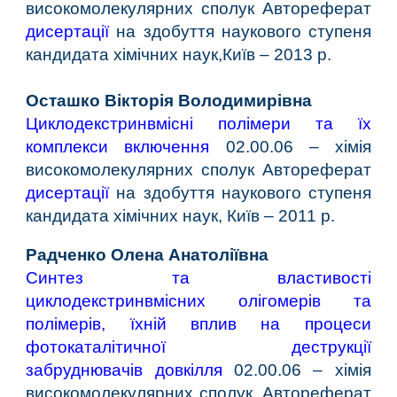
високомолекулярних сполук Автореферат
дисертації
на здобуття наукового ступеня
кандидата
хімічних наук,
Київ – 2013 р.
Осташко Вікторія Володимирівна
Циклодекстринвмісні полімери та їх
комплекси включення
0
2.00.06 – хімія
високомолекулярних сполук Автореферат
дисертації
на здобуття наукового ступеня
кандидата
хімічних наук,
Київ – 2011 р.
Радченко Олена Анатоліївна
Синтез та властивості
циклодекстринвмісних олігомерів та
полімерів, їхній вплив на процеси
фотокаталітичної деструкції
забруднювачів довкілля
02.00.06 – хімія
високомолекулярних сполук. Автореферат