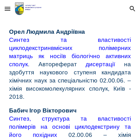
Skip to main content
Skip to navigation
Орел Людмила Андріївна
Синтез та властивості
циклодекстринвмісних полімерних
матриць як носіїв біологічно активних
сполук
. Автореферат
дисертації
на
здобуття наукового ступеня кандидата
хімічних наук за спеціальністю 02.00.06. –
хімія високомолекулярних сполук, Київ -
2018.
Бабич Ігор Вікторович
Синтез, структура та властивості
полімерів на основі циклодекстрину та
його похідних
02.00.06 – хімія