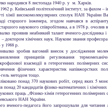
ко народився 8 листопада 1940 р. у м. Харків.
 1962 р. Київський політехнічний інститут, за фахом – 
уті хімії високомолекулярних сполук НАН України В
саді старшого інженера, згодом навчався в аспір
 старшого наукового співробітника, а в 1978 р. очолив 
алко проявив неабиякий талант вченого-дослідника і 
р. – доктором хімічних наук. Наукове звання професора 
 у 1988 р.
ивалко зробив вагомий внесок у дослідження молек
тановлення принципів регулювання термомеханічн
крофазової взаємодії в гетерогенних полімерних си
вивчення фізичних характеристик напівжорстких пол
-гель методом тощо.
іковано понад 370 наукових робіт, серед яких 5 моно
в понад 20 кандидатів фізико-математичних і хімічних
аукових праць „Фізико-хімія гетерогенних полімерних 
жевського НАН України.
го вченого-педагога його запрошували для читання л