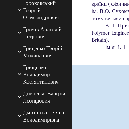
Гороховський
країни ( фізичн
Георгій
ім. В.О. Сухомл
Олександрович
чому вельми спр
В.П. Прив
Греков Анатолій
Polymer Engineer
Петрович
Britain).
Ім’я В.П.
Гриценко Творій
Михайлович
Грищенко
Володимир
Костянтинович
Демченко Валерій
Леонідович
Дмитрієва Тетяна
Володимирівна