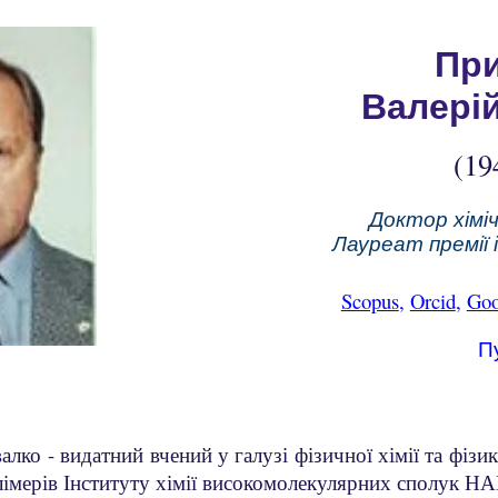
ip to main content
Skip to navigat
Пр
Валері
(19
Доктор хімі
Л
ауреат премії 
Scopus
,
Orcid
,
Goo
Пу
алко - видатний вчений у галузі фізичної хімії та фізи
лімерів Інституту хімії високомолекулярних сполук НА