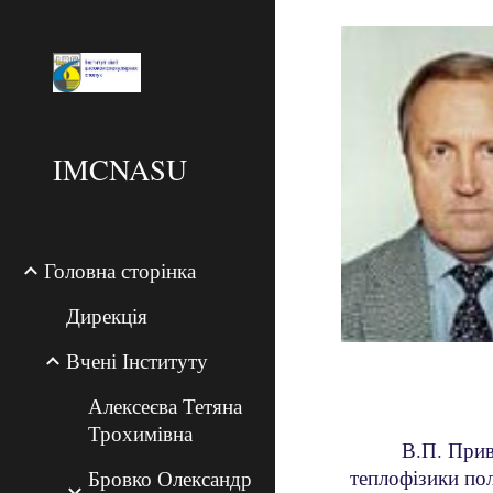
Sk
IMCNASU
Головна сторінка
Дирекція
Вчені Інституту
Алексеєва Тетяна
Трохимівна
В.П. Прив
теплофізики по
Бровко Олександр