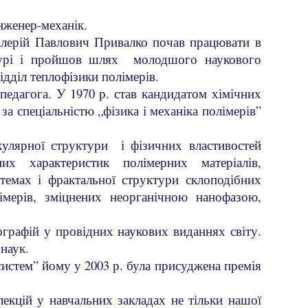
інженер-механік.
алерій Павлович Привалко почав працювати в
антурі і пройшов шлях молодшого наукового
відділ теплофізики полімерів.
педагога. У 1970 р. став кандидатом хімічних
за спеціальністю „фізика і механіка полімерів”
улярної структури і фізичних властивостей
их характеристик полімерних матеріалів,
стемах і фрактальної структури склоподібних
імерів, зміцнених неорганічною нанофазою,
графій у провідних наукових виданнях світу.
 наук.
систем” йому у 2003 р. була присуджена премія
екцій у навчальних закладах не тільки нашої