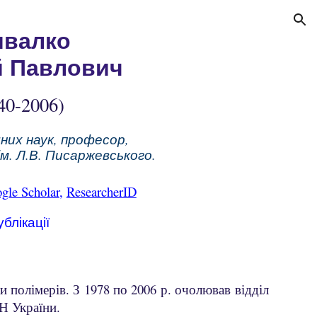
ion
ивалко
й Павлович
40
-20
06
)
чних наук, професор,
ім. Л.В.
Писаржевського.
gle Scholar
,
ResearcherID
блікації
ки полімерів. З 1978
по
2006 р. очолював відділ
Н України.