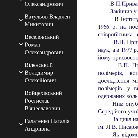
В П.Привал
Олександрович
Закінчив у
Ватульов Владлен
В Інстит
Микитович
1966 р. на по
співробітника ,
Веселовський
В.П. Прив
Роман
наук, а в 1977 
Олександрович
йому присвоєно
Віленський
В.П. Пр
Володимир
полімерів, вс
Олексійович
дослідження мі
полімерів, у 
Войцехівський
одержаних золь
Ростислав
Ним опубл
В'ячеславович
Серед його учні
За цикл н
Галатенко Наталія
ім. Л.В. Писар
Андріївна
Як відомо