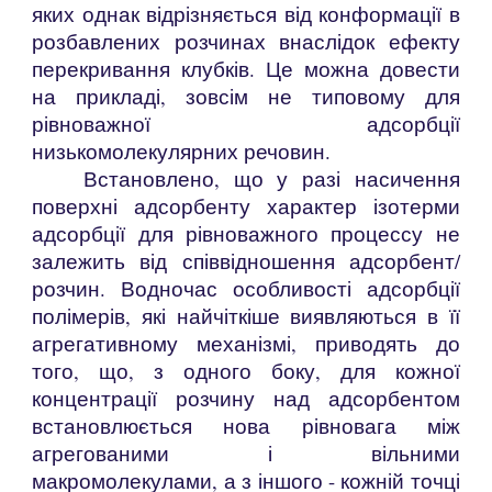
яких однак відрізняється від конформації в
розбавлених розчинах внаслідок ефекту
перекривання клубків. Це можна довести
на прикладі, зовсім не типовому для
рівноважної адсорбції
низькомолекулярних речовин.
Встановлено, що у разі насичення
поверхні адсорбенту характер ізотерми
адсорбції для рівноважного процессу не
залежить від співвідношення адсорбент/
розчин. Водночас особливості адсорбції
полімерів, які найчіткіше виявляються в її
агрегативному механізмі, приводять до
того, що, з одного боку, для кожної
концентрації розчину над адсорбентом
встановлюється нова рівновага між
агрегованими і вільними
макромолекулами, а з іншого - кожній точці