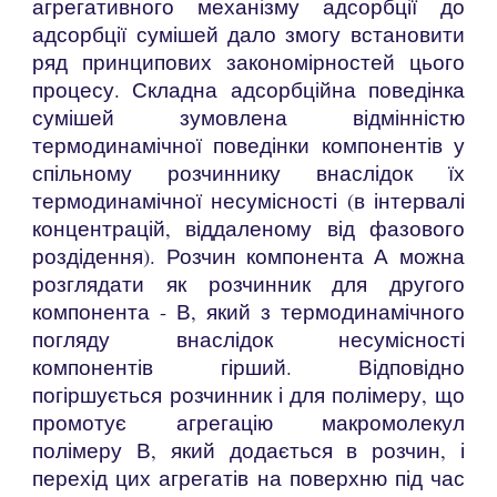
агрегативного механізму адсорбції до
адсорбції сумішей дало змогу встановити
ряд принципових закономірностей цього
процесу. Складна адсорбційна поведінка
сумішей зумовлена відмінністю
термодинамічної поведінки компонентів у
спільному розчиннику внаслідок їх
термодинамічної несумісності (в інтервалі
концентрацій, віддаленому від фазового
роздідення). Розчин компонента А можна
розглядати як розчинник для другого
компонента - В, який з термодинамічного
погляду внаслідок несумісності
компонентів гірший. Відповідно
погіршується розчинник і для полімеру, що
промотує агрегацію макромолекул
полімеру В, який додається в розчин, і
перехід цих агрегатів на поверхню під час