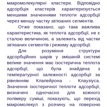
макромолекулярні кластери. Відповідно
адсорбція кластерів характеризується
меншими значеннями теплоти адсорбції
через меншу частку зв'язаних сегментів.
Отже показано, що така важлива
характеристика, як теплота адсорбції, не є
сталою величиною, а залежить від частки
зв'язаних сегментів і режиму адсорбції.
Для розуміння структури
адсорбційних шарів у змішаній системі
велике значення має ізостерична теплота
адсорбції, що була знайдена з
температурної залежності адсорбції за
рівнянням Клапейрона - Клаузіуса.
Значення ізостеричної теплоти адсорбції,
визначені одночасно для кожного
полімеру суміші, показують, що перехід
макромолекул з розчину на поверхню