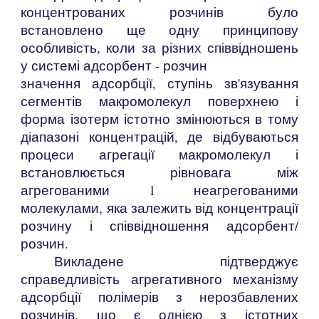
концентрованих розчинів було
встановлено ще одну принципову
особливість, коли за різних співвідношень
у системі адсорбент - розчин
значення адсорбції, ступінь зв'язування
сегментів макромолекул поверхнею і
форма ізотерм істотно змінюються в тому
діапазоні концентрацій, де відбуваються
процеси агрегації макромолекул і
встановлюється рівновага між
агрегованими 1 неагрегованими
молекулами, яка залежить від концентрації
розчину і співвідношення адсорбент/
розчин.
Викладене підтверджує
справедливість агрегативного механізму
адсорбції полімерів з нерозбавлених
розчинів, що є однією з істотних