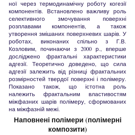
ної через термодинамічну роботу когезії
компонентів. Встановлено важливу роль
селективного змочування поверхні
розплавами компонентів, а також
утворення змішаних поверхневих шарів. У
роботах, виконаних спільно з Г.В.
Козловим, починаючи з 2000 р., вперше
досліджено фрактальні характеристики
адгезії. Теоретично доведено, що сила
адгезії залежить від різниці фрактальних
розмірностей твердої поверхні і полімеру.
Показано також, що істотна роль
належить фрактальним властивостям
міжфазних шарів полімеру, сформованих
на міжфазній межі.
Наповнені полімери (полім
е
рні
композити)