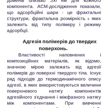
доменів близько 200 нм для кожного
компонента. АСМ-дослідження показали,
що адсорбційні шари - це фрактальні
структури, фрактальна розмірність s яких
залежить від типу полімеру і режиму
адсорбції.
Адгезія полімерів до твердих
поверхонь.
Властивості наповнених і
композиційних матеріалів, як відомо,
значною мірою залежать від адгезії
полімерів до поверхні твердого тіла. Існує
ряд підходів до термодинамічного опису
адгезії, в яких використовуються величини
поверхневого натягу компонентів
адгезійного з'єднання і міжфазного натягу
між компонентами. При вивченні