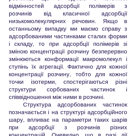
відмінностей адсорбції полімерів з
розчинів від класичної адсорбції
низькомолекулярних речовин. Якщо в
останньому випадку ми маємо справу з
адсорбованими частинками сталих форми
і складу, то при адсорбції полімерів зі
зміною концентрації розчину безперервно
змінюються конформації макромолекул і
ступінь їх агрегації. Фактично для кожної
концентрації розчину, тобто для кожної
точки ізотерми, спостерігаються різні
структури сорбованих частинок і
співвідношення між ними в розчині.
Структура адсорбованих частинок
позначається і на структурі адсорбційного
шару, впливає на параметри таких шарів
при адсорбції з розчинів різних
концентрацій. Очевидно, що в разі дії