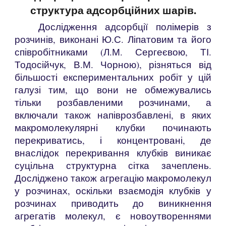
структура адсорбційних шарів.
Дослідження адсорбції полімерів з
розчинів, виконані Ю.С. Ліпатовим та його
співробітниками (Л.М. Сергеєвою, ТІ.
Тодосійчук, В.М. Чорною), різняться від
більшості експериментальних робіт у цій
галузі тим, що вони не обмежувались
тільки розбавленими розчинами, а
включали також напіврозбавлені, в яких
макромолекулярні клубки починають
перекриватись, і концентровані, де
внаслідок перекривання клубків виникає
суцільна структурна сітка зачеплень.
Досліджено також агрегацію макромолекул
у розчинах, оскільки взаємодія клубків у
розчинах приводить до виникнення
агрегатів молекул, є новоутвореннями