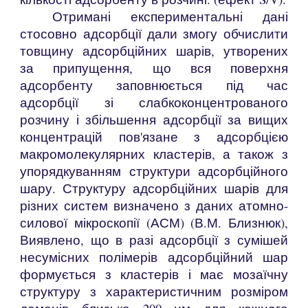
Отримані експериментальні дані
стосовно адсорбції дали змогу обчислити
товщину адсорбційних шарів, утворених
за припущення, що вся поверхня
адсорбенту заповнюється під час
адсорбції зі слабкоконцентрованого
розчину і збільшення адсорбції за вищих
концентрацій пов'язане з адсорбцією
макромолекулярних кластерів, а також з
упорядкуванням структури адсорбційного
шару. Структуру адсорбційних шарів для
різних систем визначено з даних атомно-
силової мікроскопії (АСМ) (В.М. Близнюк),
Виявлено, що в разі адсорбції з сумішей
несумісних полімерів адсорбційний шар
формується з кластерів і має мозаїчну
структуру з характеристичним розміром