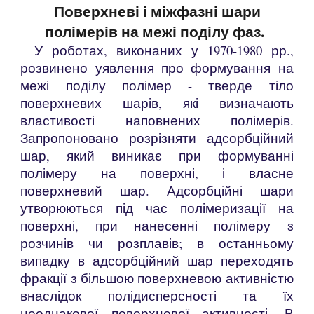
Поверхневі і міжфазні шари
полімерів на межі поділу фаз.
У роботах, виконаних у 1970-1980 рр.,
розвинено уявлення про формування на
межі поділу полімер - тверде тіло
поверхневих шарів, які визначають
властивості наповнених полімерів.
Запропоновано розрізняти адсорбційний
шар, який виникає при формуванні
полімеру на
поверхні, і власне
поверхневий шар. Адсорбційні шари
утворюються під час полімеризації на
поверхні, при нанесенні полімеру з
розчинів чи розплавів; в останньому
випадку в адсорбційний шар переходять
фракції з більшою поверхневою активністю
внаслідок полідисперсності та їх
неоднакової поверхневої активності. В