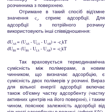
розчинника з поверхнею.
Отримане в такий спосіб від'ємне
значення c
, сприяє адсорбції. Для
s
адсорбції з потрійного розчину
використовують інші співвідношення:
d
U
= (U
- U
- U
) = -c
kT
AS
AS
LS
AB
s
d
U
= (U
- U
- U
) = -c
kT
BS
BS
LS
AB
s
Так враховується термодинамічна
сумісність між полімерами, а новим
чинником, що визначає адсорбцію, є
сумісність двох полімерів у розчині. Вираз
для вільної енергії адсорбції включає
також об'ємну частку адсорбенту (частку
активних центрів на його поверхні), і таким
чином, пояснює залежність адсорбції від
кількості адсорбенту в розчині. (ефект S/V).