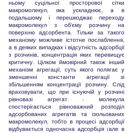
ньому суцільної просторової сітки
макромолекул, яка ускладнює, а в
подальшому і перешкоджає переходу
макромолекул з
об'єму розчину на
поверхню адсорбента. Тільки за такого
механізму можливе істотне послаблення,
а в деяких випадках і відсутність адсорбції
з розчинів, концентрація яких перевищує
критичну. Цілком ймовірний також інший
механізм агрегації, суть якого полягає у
зменшенні константи агрегації зі
збільшенням концентрації розчину. Слід
враховувати, що при існуючій у розчині
рівновазі агрегат - молекула
спостерігається рівноважний розподіл
адсорбованих агрегатів та ізольованих
макромолекул, тобто в процесі адсорбції
відбувається одночасна адсорбція (але в