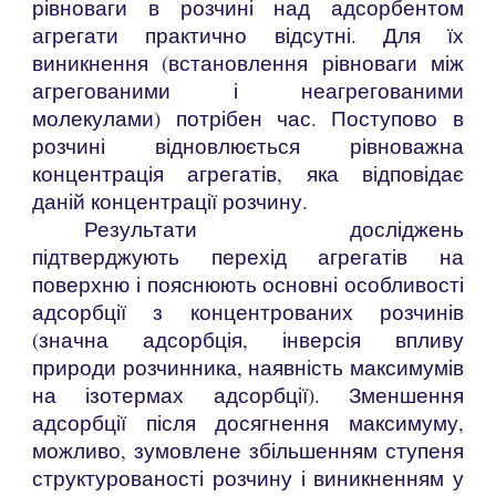
рівноваги в розчині над адсорбентом
агрегати практично відсутні. Для їх
виникнення (встановлення рівноваги між
агрегованими і неагрегованими
молекулами) потрібен час. Поступово в
розчині відновлюється рівноважна
концентрація агрегатів, яка відповідає
даній концентрації розчину.
Результати досліджень
підтверджують перехід агрегатів на
поверхню і пояснюють основні особливості
адсорбції з концентрованих розчинів
(значна адсорбція, інверсія впливу
природи розчинника, наявність максимумів
на ізотермах адсорбції). Зменшення
адсорбції після досягнення максимуму,
можливо, зумовлене збільшенням ступеня
структурованості розчину і виникненням у