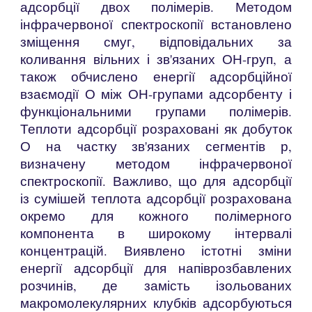
адсорбції двох полімерів. Методом
інфрачервоної спектроскопії встановлено
зміщення смуг, відповідальних за
коливання вільних і зв'язаних ОН-груп, а
також обчислено енергії адсорбційної
взаємодії О між ОН-групами адсорбенту і
функціональними групами полімерів.
Теплоти адсорбції розраховані як добуток
О на частку зв'язаних сегментів р,
визначену методом інфрачервоної
спектроскопії. Важливо, що для адсорбції
із сумішей теплота адсорбції розрахована
окремо для кожного полімерного
компонента в широкому інтервалі
концентрацій. Виявлено істотні зміни
енергії адсорбції для напіврозбавлених
розчинів, де замість ізольованих
макромолекулярних клубків адсорбуються