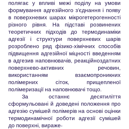
полягає у впливі межі поділу на умови
формування адгезійного з'єднання і появу
в поверхневих шарах мікрогетерогенності
різного рівня. На підставі розвинених
теоретичних підходів до термодинаміки
адгезії і структури поверхневих шарів
розроблено ряд фізико-хімічних способів
підвищення адгезійної міцності введенням
в адгезив наповнювачів, реакційноздатних
поверхнево-активних речовин,
використанням взаємопроникних
полімерних сіток, прищепленої
полімеризації на наповнювачі тощо.
За останнє десятиліття
сформульовані й доведені положення про
адгезію сумішей полімерів на основі оцінки
термодинамічної роботи адгезії сумішей
до поверхні, вираже-