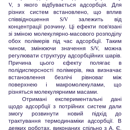
V
, з якого відбувається адсорбція. Для
різних систем встановлено, що вплив
співвідношення S/V залежить від
концентрації розчину. Ці ефекти пов'язані
зі зміною молекулярно-масового розподілу
обох полімерів під час адсорбції. Таким
чином, змінюючи значення S/V, можна
регулювати структуру адсорбційних шарів.
Причина цього єфекту полягає в
полідисперсності полімерів, яка визначає
встановлення безлічі рівноваг між
поверхнею і макромолекулами, що
різняться молекулярними масами.
Отримані експериментальні дані
щодо адсорбції з потрійних систем дали
змогу розвинути новий підхід до
трактування термодинаміки адсорбції. В
деяких роботах, виконаних спільно з А. Є.