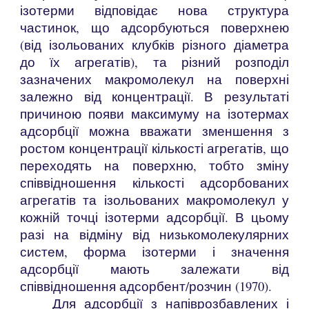
ізотерми відповідає нова структура
частинок, що адсорбуються поверхнею
(від ізольованих клубків різного діаметра
до їх агрегатів), та різний розподіл
зазначених макромолекул на поверхні
залежно від концентрації. В результаті
причиною появи максимуму на ізотермах
адсорбції можна вважати зменшення з
ростом концентрації кількості агрегатів, що
переходять на поверхню, тобто зміну
співвідношення кількості адсорбованих
агрегатів та ізольованих макромолекул у
кожній точці ізотерми адсорбції. В цьому
разі на відміну від низькомолекулярних
систем, форма ізотерми і значення
адсорбції мають залежати від
співвідношення адсорбент/розчин (1970).
Для адсорбції з напіврозбавлених і