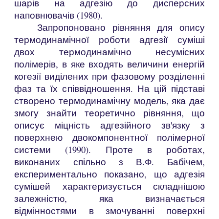
шарів на адгезію до дисперсних
наповнювачів (1980).
Запропоновано рівняння для опису
термодинамічної роботи адгезії суміші
двох термодинамічно несумісних
полімерів, в яке входять величини енергій
когезії виділених при фазовому розділенні
фаз та їх співвідношення. На цій підставі
створено термодинамічну модель, яка дає
змогу знайти теоретично рівняння, що
описує міцність адгезійного зв'язку з
поверхнею двокомпонентної полімерної
системи (1990). Проте в роботах,
виконаних спільно з В.Ф. Бабічем,
експериментально показано, що адгезія
сумішей характеризується складнішою
залежністю, яка визначається
відмінностями в змочуванні поверхні