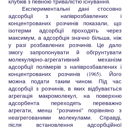
клубків з певною тривалістю існування.
Експериментальні дані стосовно
адсорбції з напіврозбавлених і
концентрованих розчинів показали, що
ізотерми адсорбції проходять через
максимум, а адсорбція значно більша, ніж
у разі розбавлених розчинів. Це дало
змогу запропонувати й обгрунтувати
молекулярно-агрегативний механізм
адсорбції полімерів з напіврозбавлених і
концентрованих розчинів (1965). Його
можна подати таким чином. Під час
адсорбції з розчинів, в яких відбувається
агрегація макромолекул, на поверхню
адсорбента переходять переважно
агрегати, менш "розчинні" порівняно з
неагрегованими молекулами. Справді,
після встановлення адсорбційної