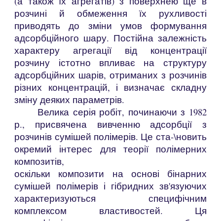
(а також їх агрегатів) з поверхнею ще в
розчині й обмеження їх рухливості
приводять до зміни умов формування
адсорбційного шару. Постійна залежність
характеру агрегації від концентрації
розчину істотно впливає на структуру
адсорбційних шарів, отриманих з розчинів
різних концентрацій, і визначає складну
зміну деяких параметрів.
Велика серія робіт, починаючи з 1982
р., присвячена вивченню адсорбції з
розчинів сумішей полімерів. Це ста-\новить
окремий інтерес для теорії полімерних
композитів,
оскільки композити на основі бінарних
сумішей полімерів і гібридних зв'язуючих
характеризуються специфічним
комплексом властивостей. Ця