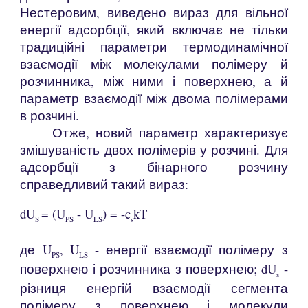
Нестеровим, виведено вираз для вільної
енергії адсорбції, який включає не тільки
традиційні параметри термодинамічної
взаємодії між молекулами полімеру й
розчинника, між ними і поверхнею, а й
параметр взаємодії між двома полімерами
в розчині.
Отже, новий параметр характеризує
змішуваність двох полімерів у розчині. Для
адсорбції з бінарного розчину
справедливий такий вираз:
d
U
= (U
- U
) = -c
kT
S
PS
LS
s
де U
, U
- енергії взаємодії полімеру з
PS
LS
поверхнею і розчинника з поверхнею;
d
U
-
s
різниця енергій взаємодії сегмента
полімеру з поверхнею і молекули