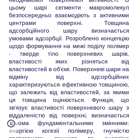
цьому шарі сегменти макромолекул
безпосередньо взаємодіють з активними
центрами поверхні. Товщина
адсорбційного шару визначається
умовами адсорбції. Розроблено концепцію
щодо формування на межі поділу полімер
- тверде тіло поверхневих шарів,
властивості яких різняться від
властивостей в об'ємі. Поверхневі шари на
відміну від адсорбційних
характеризуються ефективною товщиною,
що залежить від властивостей, за якими
ця товщина оцінюється. Функція, що
зв'язує властивості поверхневого шару з
віддаленістю від поверхні, визначається
трьома фундаментальними змінними:
енергією когезії полімеру, гнучкістю