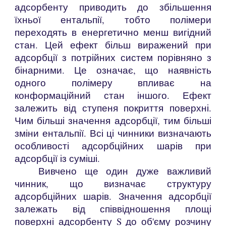
адсорбенту приводить до збільшення
їхньої ентальпії, тобто полімери
переходять в енергетично менш вигідний
стан. Цей ефект більш виражений при
адсорбції з потрійних систем порівняно з
бінарними. Це означає, що наявність
одного полімеру впливає на
конформаційний стан іншого. Ефект
залежить від ступеня покриття поверхні.
Чим більші значення адсорбції, тим більші
зміни ентальпії. Всі ці чинники визначають
особливості адсорбційних шарів при
адсорбції із суміші.
Вивчено ще один дуже важливий
чинник, що визначає структуру
адсорбційних шарів. Значення адсорбції
залежать від співвідношення площі
поверхні адсорбенту S до об'єму розчину