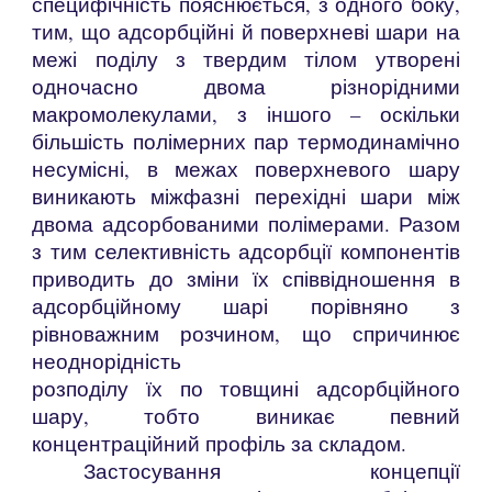
специфічність пояснюється, з одного боку,
тим, що адсорбційні й поверхневі шари на
межі поділу з твердим тілом утворені
одночасно двома різнорідними
макромолекулами, з іншого – оскільки
більшість полімерних пар термодинамічно
несумісні, в межах поверхневого шару
виникають міжфазні перехідні шари між
двома адсорбованими полімерами. Разом
з тим селективність адсорбції компонентів
приводить до зміни їх співвідношення в
адсорбційному шарі порівняно з
рівноважним розчином, що спричинює
неоднорідність
розподілу їх по товщині адсорбційного
шару, тобто виникає певний
концентраційний профіль за складом.
Застосування концепції