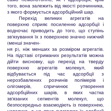
того, вона залежить від якості розчинника,
з якого формується адсорбційний шар.
Перехід великих агрегатів на
поверхню сприяє посиленню адсорбції і
водночас приводить до того, що ступінь
зв'язування їх з поверхнею значно нижчий
(менші значен-
ня р), ніж менших за розміром агрегатів.
На підставі отриманих результатів можна
дійти висновку, що перехід на тверду
поверхню агрегатів молекул, який
відбувається під час адсорбції з
нерозбавлених розчинів полімерів і
олігомерів, спричинює утворення
адсорбційних шарів, в яких частка
зв'язаних сегментів молекул, що
безпосередньо взаємодіють із поверхнею,
невелика, а це явно зумовлює їх слабкий