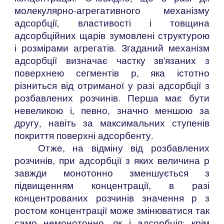
молекулярно-агрегативного механізму
адсорбції, властивості і товщина
адсорбційних щарів зумовлені структурою
і розмірами агрегатів. Згаданий механізм
адсорбції визначає частку зв'язаних з
поверхнею сегментів р, яка істотно
різниться від отриманої у разі адсорбції з
розбавлених розчинів. Перша має бути
невеликою і, певно, значно меншою за
другу, навіть за максимальних ступенів
покриття поверхні адсорбенту.
Отже, на відміну від розбавлених
розчинів, при адсорбції з яких величина р
завжди монотонно зменшується з
підвищенням концентрації, в разі
концентрованих розчинів значення р з
ростом концентрації може змінюватися так
само немонотонно, як і адсорбція; крім