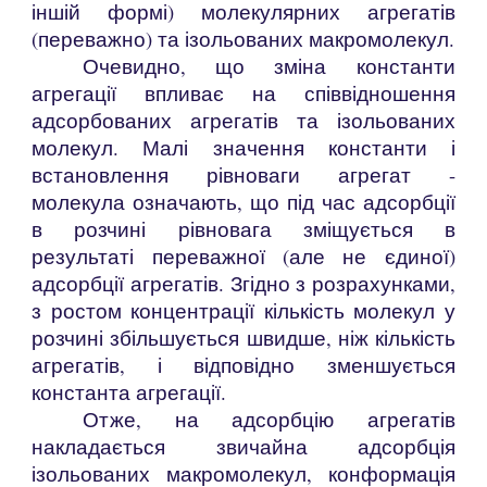
іншій формі) молекулярних агрегатів
(переважно) та ізольованих макромолекул.
Очевидно, що зміна константи
агрегації впливає на співвідношення
адсорбованих агрегатів та ізольованих
молекул. Малі значення константи і
встановлення рівноваги агрегат -
молекула означають, що під час адсорбції
в розчині рівновага зміщується в
результаті переважної (але не єдиної)
адсорбції агрегатів. Згідно з розрахунками,
з ростом концентрації кількість молекул у
розчині збільшується швидше, ніж кількість
агрегатів, і відповідно зменшується
константа агрегації.
Отже, на адсорбцію агрегатів
накладається звичайна адсорбція
ізольованих макромолекул, конформація